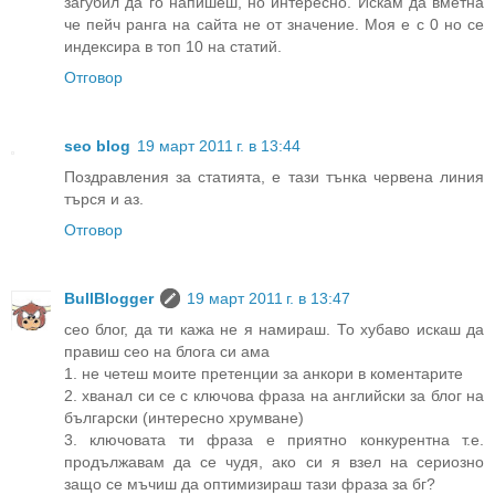
загубил да го напишеш, но интересно. Искам да вметна
че пейч ранга на сайта не от значение. Моя е с 0 но се
индексира в топ 10 на статий.
Отговор
seo blog
19 март 2011 г. в 13:44
Поздравления за статията, е тази тънка червена линия
търся и аз.
Отговор
BullBlogger
19 март 2011 г. в 13:47
сео блог, да ти кажа не я намираш. То хубаво искаш да
правиш сео на блога си ама
1. не четеш моите претенции за анкори в коментарите
2. хванал си се с ключова фраза на английски за блог на
български (интересно хрумване)
3. ключовата ти фраза е приятно конкурентна т.е.
продължавам да се чудя, ако си я взел на сериозно
защо се мъчиш да оптимизираш тази фраза за бг?