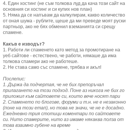
4. Един хостинг (не съм толкова луд да кача този сайт на
основния си хостинг и си купих нов план)
5. Няма да се напъвам да калкулирам, какво количество
от оная шума - рублите, щеше да ми преведе моят руски
партньор, ако не бях обменил вземанията си срещу
спамене.
Какъв е изводът?
1. Работи ли спаменето като метод за промотиране на
уеб сайтове - естествено, че работи, нямаше да има
толкова спамери ако не работеше.
2. Не става само със спамене, трябва и акъл!
Послепис:
1. Държа да подчертая, че не бих препоръчал
прилагането на този подход. Поне аз никога не бих го
приложил към сайтовете си, които вече носят пари
2. Спаменето по блогове, форуми и т.н. не е незаконно
(поне на този етап), но това не значи, че не е досадно.
Ежедневно трия стотици коментари по сайтовете
си. Нито спамерите, нито аз имаме някаква полза от
това взаимно губене на време