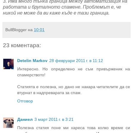
3. Има много тънка граница между автоматизация на
работата и бруталното спамене. Проблемът е, че
никой не може да ви каже къде е тази граница.
BullBlogger
на
10:01
23 коментара:
Detelin Markov
28 февруари 2011 г. в 11:12
Интересно. Но определено не съм привърженик на
спамерството!
Статията е полезна, но дано не накара читателите да се
втурнат в надпреварата за спам.
Отговор
Даниел
3 март 2011 г. в 3:21
Полезна статия поне ми хареса това колко време си