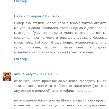
Отговор
Петър
21 април 2012 г. в 17:05
Супер яка статия! Браво! Това с female туитър акаунта
ме уби :)) доста "социален" трафик ще да е докарало, а
като цяло Гугъл напоследък много се кефи на всичко
социално, така че може и това да е държало баланса
откъм white hat сео. И още нещо, експеримента ти е
супер полезен, защото показва колко са широки
границите на толерантността на Гугъл... все още.
Отговор
awi
15 август 2012 г. в 19:23
от всичко, което прочетох до момента, фаворити ми са
тази статия и онази за любовта от пръв спам (не че и
другото не е полезно!). много кефиш. наистина.
по отношение коментара на Шопката - да си кажа право,
и мен ме стряскат тия цифри. никак не си представях