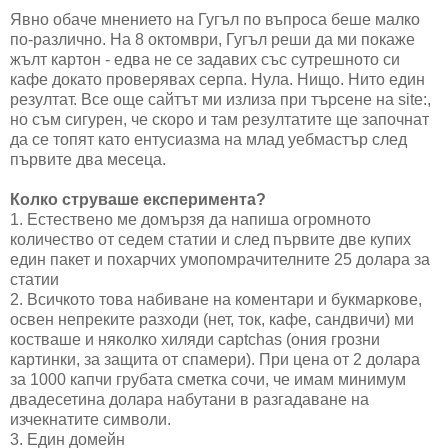
Явно обаче мнението на Гугъл по въпроса беше малко
по-различно. На 8 октомври, Гугъл реши да ми покаже
жълт картон - едва не се задавих със сутрешното си
кафе докато проверявах серпа. Нула. Нищо. Нито един
резултат. Все още сайтът ми излиза при търсене на site:,
но съм сигурен, че скоро и там резултатите ще започнат
да се топят като ентусиазма на млад уебмастър след
първите два месеца.
Колко струваше експеримента?
1. Естествено ме домързя да напиша огромното
количество от седем статии и след първите две купих
един пакет и похарчих умопомрачителните 25 долара за
статии
2. Всичкото това набиване на коментари и букмаркове,
освен непреките разходи (нет, ток, кафе, сандвичи) ми
костваше и няколко хиляди captchas (ония грозни
картинки, за защита от спамери). При цена от 2 долара
за 1000 капчи грубата сметка сочи, че имам минимум
двадесетина долара набутани в разгадаване на
изчекнатите символи.
3. Един домейн