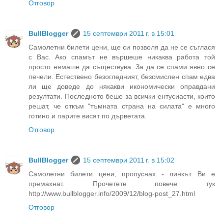
Отговор
BullBlogger
15 септември 2011 г. в 15:01
Самолетни билети цени, ще си позволя да не се съглася
с Вас. Ако спамът не вършеше никаква работа той
просто нямаше да съществува. За да се спами явно се
печели. Естествено безогледният, безсмислен спам едва
ли ще доведе до някакви икономически оправдани
резултати. Последното беше за всички ентусиасти, които
решат, че откъм "тъмната страна на силата" е много
готино и парите висят по дърветата.
Отговор
BullBlogger
15 септември 2011 г. в 15:02
Самолетни билети цени, пропуснах - линкът Ви е
премахнат. Прочетете повече тук
http://www.bullblogger.info/2009/12/blog-post_27.html
Отговор