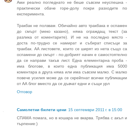
Ами реално погледнато не беше съвсем неуспешна -
практически обаче горе-долу покри разходите по
експеримента.
Тракбак не ползвам. Обичайно авто тракбака е оспамен
до смърт (меко казано), няма ограждащ текст (за
разлика от коментарите). И не на последно място -
доста по-трудно се намират и събират списъци за
тракбак. АА листовете, които се ширят из нета също са
оспамени до смърт - по-добрият начин е самостоятелно
да се направи такъв лист. Една елементарна проба -
има блогове, в които една публикация има 5000
коментара а друга няма или има съвсем малко. С малко
повече усилия може да се скрейпнат всички публикации
от АА блог вместо да се дъвчат едни и същи урл
Отговор
Самолетни билети цени
15 септември 2011 г. в 15:00
СПАМА помага, но в кошара не вкарва. Трябва с акъл и
търпение:)