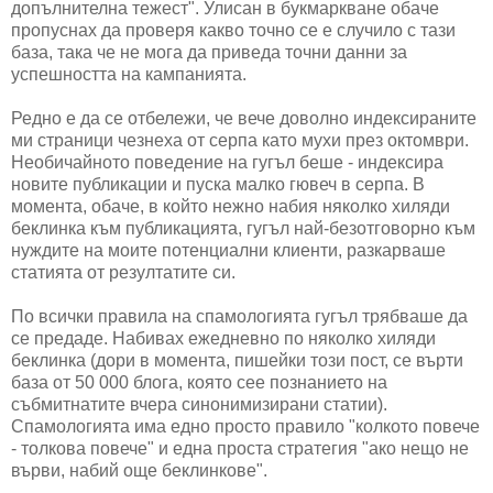
допълнителна тежест". Улисан в букмаркване обаче
пропуснах да проверя какво точно се е случило с тази
база, така че не мога да приведа точни данни за
успешността на кампанията.
Редно е да се отбележи, че вече доволно индексираните
ми страници чезнеха от серпа като мухи през октомври.
Необичайното поведение на гугъл беше - индексира
новите публикации и пуска малко гювеч в серпа. В
момента, обаче, в който нежно набия няколко хиляди
беклинка към публикацията, гугъл най-безотговорно към
нуждите на моите потенциални клиенти, разкарваше
статията от резултатите си.
По всички правила на спамологията гугъл трябваше да
се предаде. Набивах ежедневно по няколко хиляди
беклинка (дори в момента, пишейки този пост, се върти
база от 50 000 блога, която сее познанието на
събмитнатите вчера синонимизирани статии).
Спамологията има едно просто правило "колкото повече
- толкова повече" и една проста стратегия "ако нещо не
върви, набий още беклинкове".