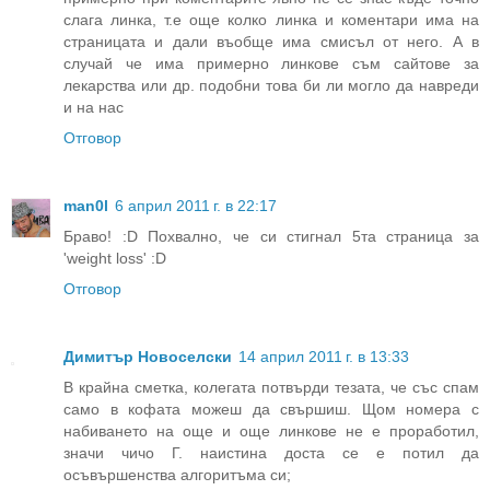
слага линка, т.е още колко линка и коментари има на
страницата и дали въобще има смисъл от него. А в
случай че има примерно линкове съм сайтове за
лекарства или др. подобни това би ли могло да навреди
и на нас
Отговор
man0l
6 април 2011 г. в 22:17
Браво! :D Похвално, че си стигнал 5та страница за
'weight loss' :D
Отговор
Димитър Новоселски
14 април 2011 г. в 13:33
В крайна сметка, колегата потвърди тезата, че със спам
само в кофата можеш да свършиш. Щом номера с
набиването на още и още линкове не е проработил,
значи чичо Г. наистина доста се е потил да
осъвършенства алгоритъма си;