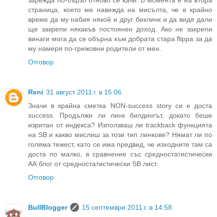
зарежда по-бързо отново се качи. В момента е на втора
страница, което ме навежда на мисълта, че е крайно
време да му набия някой и друг беклинк и да видя дали
ще закрепи някакъв постоянен доход. Ако не закрепи
винаги мога да се обърна към добрата стара flippa за да
му намеря по-грижовни родители от мен.
Отговор
Reni
31 август 2011 г. в 15:06
Значи в крайна сметка NON-success story си е доста
success. Продължи ли линк билдингът, докато беше
изритан от индекса? Използваш ли trackback функцията
на SB и какво мислиш за този тип линкове? Нямат ли по
голяма тежест, като се има предвид, че изходните там са
доста по малко, в сравнение със средностатистически
АА блог от средностатистически SB лист.
Отговор
BullBlogger
15 септември 2011 г. в 14:58