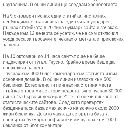
бруталнича. В общи линии ще следвам хронологията.
На 9 октомври пуснах една статийка, инсталнах
необходимите пългинчета за един читав уордпрес,
ръчнах статийката в 20-тина букмарк сайта и зачаках.
Някъде към 12 вечерта се усетих, че не съм отключил
уордпреса за търсачките, чекнах отметката и приключих
за деня.
На 10 октомври до 14 часа сайтът още не беше
индексиран от гугъл. Гнусно. Крайно време беше да
превключа на пета.
- пуснах към 3000 блог коментара към статията и към
основния домейн. В общи линии излязоха към 500
беклинка. Естествено ги пингнах на стотина места
- тъй като това ми се стори недостатъчно пуснах 30 000
линка "за бързо индексиране" т.е. от онези линкове от
статистическите сайтове. След като превъртях
безценната си база имах всичко на всичко около 2000
живи беклинка. Докато чаках да се врътка базата
превъртях букмарк профилите и им пуснах към 1000
беклинка от блог коментари