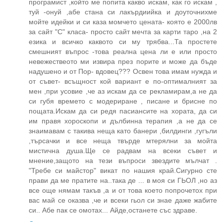
програмист ,който ме попита какво искам, как го искам ,
туй -онуй ,абе стана си лакърдиийка и доуточнихме
мойте идейки и си каза момчето цената- която е 2000лв
за сайт "С" класа- просто сайт мечта за карти таро ,на 2
езика и всичко каквото си му трябва...Та простете
смешният въпрос -това реална цена ли е или просто
невежествеото ми извира през порите и може да бъде
надушено и от Пор- вдовец??? Освен това имам нужда и
от съвет- всъщност кой вариант е по-оптималният за
мен ,при усовие ,че аз искам да се рекламирам,а не да
си губя времето с модериране , писане и брисне по
пощата.Искам да си редя пасиансите на хората, да си
им правя хороскопи и дълбинна терапия ,а не да се
знаимавам с такива неща като банери ,билдинги ,гугъли
,търсачки и все неща твърде мтерялни за мойта
мистична душа.Ще се радвам на всеки съвет и
мнение,защото на тези въпроси звездите мълчат .
"Требе си майстор" викат по нашия край.Сигурно сте
прави да ме пратите на..така де ... в моя си ГЬОЛ ,но аз
все още нямам такъв ,а и от това което попрочетох при
вас май се оказва ,че и всеки гьол си знае даже жабите
си.. Абе пак се омотах... Айде,останете със здраве.