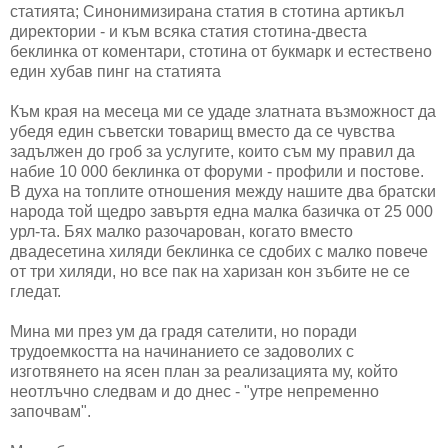
статията; Синонимизирана статия в стотина артикъл
директории - и към всяка статия стотина-двеста
беклинка от коментари, стотина от букмарк и естествено
един хубав пинг на статията
Към края на месеца ми се удаде златната възможност да
убедя един съветски товарищ вместо да се чувства
задължен до гроб за услугите, които съм му правил да
набие 10 000 беклинка от форуми - профили и постове.
В духа на топлите отношения между нашите два братски
народа той щедро завъртя една малка базичка от 25 000
урл-та. Бях малко разочарован, когато вместо
двадесетина хиляди беклинка се сдобих с малко повече
от три хиляди, но все пак на харизан кон зъбите не се
гледат.
Мина ми през ум да градя сателити, но поради
трудоемкостта на начинанието се задоволих с
изготвянето на ясен план за реализацията му, който
неотлъчно следвам и до днес - "утре непременно
започвам".