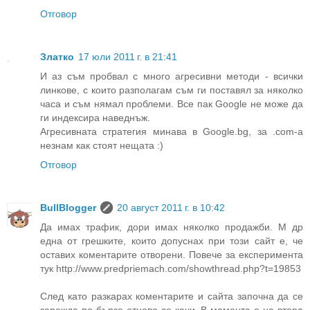
Отговор
Златко
17 юли 2011 г. в 21:41
И аз съм пробвал с много агресивни методи - всички
линкове, с които разполагам съм ги поставял за няколко
часа и съм нямал проблеми. Все пак Google не може да
ги индексира наведнъж.
Агресивната стратегия минава в Google.bg, за .com-a
незнам как стоят нещата :)
Отговор
BullBlogger
20 август 2011 г. в 10:42
Да имах трафик, дори имах няколко продажби. М др
една от грешките, които допуснах при този сайт е, че
оставих коментарите отворени. Повече за експеримента
тук http://www.predpriemach.com/showthread.php?t=19853
След като разкарах коментарите и сайта започна да се