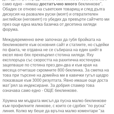
само едно - нямаш
достатъчно много
беклинкове".
Обадих се отново на съветския товарищ и след дълга
дискусия на развален руски (моят) и отвратителен
английски (неговият) го убедих да превърти сайтчето ми
през още една малка базичка от десетина хиляди
форума.
Междувременно вече започнах да губя бройката на
беклинковете към основния сайт и статиите, но съдейки
по факта, че отдавна не се събираха на един шийт в
ексел явно бях прехвърлил стотина хиляди. Яху
експлоръра със скоростта на рахитична костенурка
зацепваше по стотина през ден-два и към края на
месеца отчиташе скромните 800 беклинка. За сметка на
това при търсене на домейна ми в кавички гугъл щедро
показваше към 3000 резултата. Явно имаше още доста
мат`рял за индексиране. За добрия спамер това
означава само едно - ОЩЕ беклинкове.
Хрумна ми мъдрата мисъл да пусна малко беклинкове
към профилните линкове, с които се сдобих "по руска"
линия. Колко му беше да врътна малко коментари "за