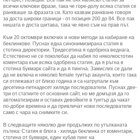
всички ключови фрази, така че горе-долу всяка статия се
ранкваше за фразата си. Като казвам ранкване говоря
за доста широки граници - от позиция 200 до 84. Все пак
нишата е доста шитава, така че явно съм на прав път.
Към 20 октомври включих и нови методи за набиране на
беклинкове. Пуснах една синонимизирана статия в
стотина директории. Тридесетина я одобриха веднага.
Естествено не се поколебах да набия по няколкостотин
коментара към всяка одобрена статия, да я ръгна в
стотина букмарк сайта и да я пингна. Замислих се дали
да не включа и няколко female туитър акаунта, които така
си отлежават от близо година и са натрупали към
десетина-петнадесет хиляди последователи. Пуснах две-
три от статиите от основния сайт, но ме домързя да го
автоматизирам и оставих девойките в туитър да чакат
по-добри времена и да привличат нови последователи
само с чара на снимките си.
В следващите няколко дни продължих по утъпканата
пътека: Статия в блога - хиляда беклинка от коментари,
стотина от букмарк, един хубав пинг на