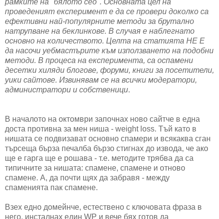
рамките на "бялото сео". Основната цел на
проведеният експеримент е да се провери доколко са
ефективни най-популярните методи за брутално
натрупване на беклинкове. В случая е наблегнато
основно на количеството. Целта на статията НЕ Е
да насочи уебмастърите към използването на подобни
методи. В процеса на експеримента, са оспамени
десетки хиляди блогове, форуми, книги за посетители,
уики сайтове. Извинявам се на всички модератори,
администратори и собственици
.
В началото на октомври започнах ново сайтче в една
доста противна за мен ниша - weight loss. Тъй като в
нишата се подвизават основно спамери и всякаква сган
търсеща бърза печалба бързо стигнах до извода, че ако
ще е гарга ще е рошава - т.е. методите трябва да са
типичните за нишата: спамене, спамене и отново
спамене. А, да почти щях да забравя - между
спаменията пак спамене.
Взех едно домейнче, естествено с ключовата фраза в
него, инсталнах един WP и вече бях готов да