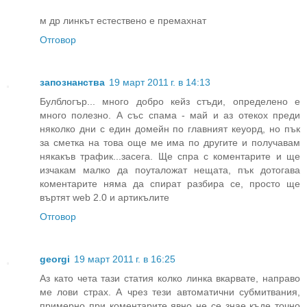
м др линкът естествено е премахнат
Отговор
запознанства
19 март 2011 г. в 14:13
Булблогър... много добро кейз стъди, определено е
много полезно. А със спама - май и аз отекох преди
няколко дни с един домейн по главният кеуорд, но пък
за сметка на това още ме има по другите и получавам
някакъв трафик...засега. Ще спра с коментарите и ще
изчакам малко да поуталожат нещата, пък дотогава
коментарите няма да спират разбира се, просто ще
въртят web 2.0 и артикълите
Отговор
georgi
19 март 2011 г. в 16:25
Аз като чета тази статия колко линка вкарвате, направо
ме лови страх. А чрез тези автоматични субмитвания,
примерно при коментарите явно не се знае къде точно