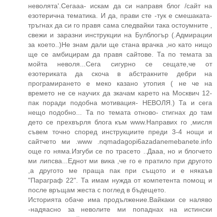
неволята'.Сегааа- искам да си направя блог /сайт на
езотерична тематика. И да, прави сте -тук е смешаката-
тръгнах да си го правя сама следвайки така остоумните ,
свежи и заразни инструкции на Булблогър (.Адмирации
за което..)Не знам дали ще стана врачка ,но като нищо
ще се амбицирам да правя сайтове. Та по темата за
мойта неволя...Сега сигурно се сещате,че от
езотериката да скоча в абстракните дебри на
програмирането е меко казано утопия ( не че на
времето не се научих да зкачам карето на Москвич 12-
пак поради подобна мотивация- НЕВОЛЯ.) Та и сега
нещо подобно... Та по темата отново- стигнах до там
дето се прехвърля блога към www.Направих го ,мисля
съвем точно според инструкциите преди 3-4 нощи и
сайтчето ми .www .nqmadagopi6azadanemebanete.info
още го няма.Изгуби се по трасето ..Дааа, но и блогчето
ми липсва...Еднот ми вика ,че го е пратило при другото
,а другото ме праща пак при същото и е някаъв
"Параграф 22". Та имам нужда от компетента помощ и
после връщам жеста с поглед в бъдещето.
Историята обаче има продължение.Вайкаки се наляво
-надяасно за неволите ми попаднах на истински