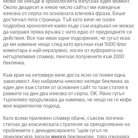
Може би някъде в хронологията изпуснах един момент.
Около двадесет и някое число сайтът ми изведнъж
изчезна от серпа по основната ключова фраза. Беше
достигнал пета страница. Тъй като вече не пазех
подробна хронология какво къде съм изцвъкал не можах
да направя пряка връзка с нито едно от предходните си
действия. Все пак имах едни подозрения, че гугъл иска
да ми намекне нещо след като врътнах към 5000 блог
коментара и най-неразумно, носен от еуфорията на
нетърпеливия спамер, пингнах получените към 2000
беклинка.
Към края на октомври вече доста ясно се появи една
зависимост. Ако набримча няколко хиляди беклинка за
един ден към статия от основния сайт то тази статия в
рамките на ден-два изчезва от серпа. ОК. Явно гугъл
търпеливо продължава да намеква, че нещо не го кефи
моя маркетингов подход.
Като всеки прилежен спамер обаче, съвсем логично
стигнах до класическата стратегия за преодоляване на
проблемите с деиндексирането "щом гугъл те
деиндексира заради
много
беклинкове, това означава