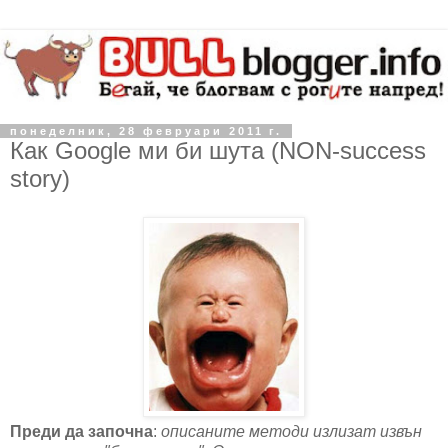
понеделник, 28 февруари 2011 г.
Как Google ми би шута (NON-success
story)
Преди да започна
:
описаните методи излизат извън