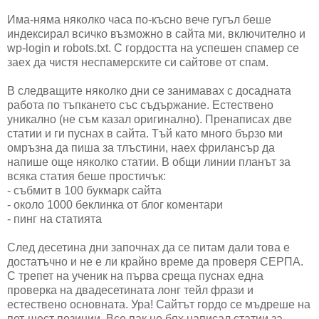
Има-няма няколко часа по-късно вече гугъл беше
индексирал всичко възможно в сайта ми, включително и
wp-login и robots.txt. С гордостта на успешен спамер се
заех да чистя неспамерските си сайтове от спам.
В следващите няколко дни се занимавах с досадната
работа по тъпкането със съдържание. Естествено
уникално (не съм казал оригинално). Пренаписах две
статии и ги пуснах в сайта. Тъй като много бързо ми
омръзна да пиша за тлъстини, наех фрилансър да
напише още няколко статии. В общи линии планът за
всяка статия беше простичък:
- събмит в 100 букмарк сайта
- около 1000 беклинка от блог коментари
- пинг на статията
След десетина дни започнах да се питам дали това е
достатъчно и не е ли крайно време да проверя СЕРПА.
С трепет на ученик на първа среща пуснах една
проверка на двадесетината лонг тейл фрази и
естествено основната. Ура! Сайтът гордо се мъдреше на
пет-шест позиции. Все пак не бях написал статии за