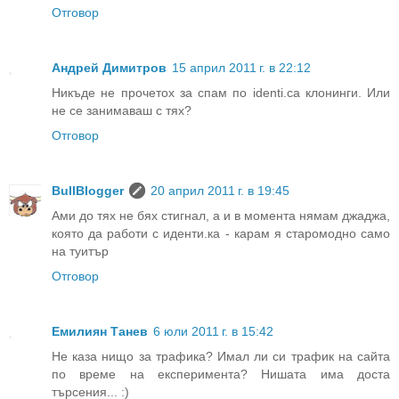
Отговор
Андрей Димитров
15 април 2011 г. в 22:12
Никъде не прочетох за спам по identi.ca клонинги. Или
не се занимаваш с тях?
Отговор
BullBlogger
20 април 2011 г. в 19:45
Ами до тях не бях стигнал, а и в момента нямам джаджа,
която да работи с иденти.ка - карам я старомодно само
на туитър
Отговор
Емилиян Танев
6 юли 2011 г. в 15:42
Не каза нищо за трафика? Имал ли си трафик на сайта
по време на експеримента? Нишата има доста
търсения... :)