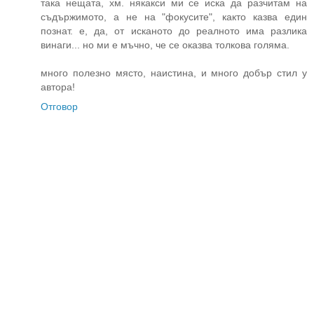
така нещата, хм. някакси ми се иска да разчитам на
съдържимото, а не на "фокусите", както казва един
познат. е, да, от исканото до реалното има разлика
винаги... но ми е мъчно, че се оказва толкова голяма.
много полезно място, наистина, и много добър стил у
автора!
Отговор