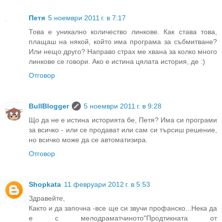
Петя
5 ноември 2011 г. в 7:17
Това е уникално количество линкове. Как става това,
плащаш на някой, който има програма за събмитване?
Или нещо друго? Направо страх ме хвана за колко много
линкове се говори. Ако е истина цялата история, де :)
Отговор
BullBlogger
5 ноември 2011 г. в 9:28
Що да не е истина историята бе, Петя? Има си програми
за всичко - или се продават или сам си търсиш решение,
но всичко може да се автоматизира.
Отговор
Shopkata
11 февруари 2012 г. в 5:53
Здравейте,
Както и да започна -все ще си звучи профанско...Нека да
е с мелодраматчиното"Продтикната от