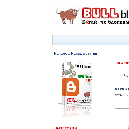
Начало
::
Напиши статия
АБОНИ
Във
Какви 
петък, 12
КАТЕГОРИИ