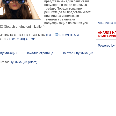
представа как един сайт става
популярен и как се привлича
трафик. Поради това ние
решихме да ви представим пет
причини да използвате
техниката за онлайн
Анализ на 
популяризация на вашия уеб
EO (Search engine optimization).
АНАЛИЗ Н
ИКУВАНО ОТ BULLBLOGGER
НА
11:39
5 КОМЕНТАРА
БЪЛГАРСК
ГОРИИ
ГОСТУВАЩ АВТОР
Powered by 
 публикации
Начална страница
По-стари публикации
нт за:
Публикации (Atom)