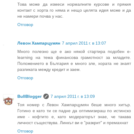
Това може да измеси нормалните курсове и прякия
контакт с хорта го няма и нещо целята идея може и да
не намери почва у нас.
Отговор
Левон Хампарцумян
7 април 2011 г. в 13:07
Много полезно ще е ако някой стартира подобен e-
learning на тема финансова грамотност за младите.
Положението в България е много зле, хората не знаят
разликата между кредит и заем.
Отговор
BullBlogger
7 април 2011 г. в 13:09
Тоя номер с Левон Хампарцумян беше много хитър.
Готино е като ти се падне да оптимизираш по истинско
име - кофтито е, като модераторът знае, че такава
личност съществува. Линкът ви е "разкрит" и премахнат
Отговор