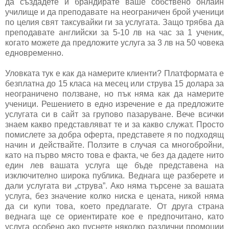
да създадете и брандирате ваше собствено онлайн
училище и да преподавате на неограничен брой ученици
по целия свят таксувайки ги за услугата. Защо трябва да
преподавате английски за 5-10 лв на час за 1 ученик,
когато можете да предложите услуга за 3 лв на 50 човека
едновременно.
Уловката тук е как да намерите клиенти? Платформата е
безплатна до 15 класа на месец или струва 15 долара за
неограничено ползване, но пък няма как да намерите
ученици. Решението в едно изречение е да предложите
услугата си в сайт за групово пазаруване. Вече всички
знаем какво представляват те и за какво служат. Просто
помислете за добра оферта, представете я по подходящ
начин и действайте. Ползите в случая са многобройни,
като на първо място това е факта, че без да дадете нито
един лев вашата услуга ще бъде представена на
изключително широка публика. Веднага ще разберете и
дали услугата ви „струва”. Ако няма търсене за вашата
услуга, без значение колко ниска е цената, никой няма
да си купи това, което предлагате. От друга страна
веднага ще се ориентирате кое е предпочитано, като
услуга особено ако пуснете няколко различни промоции