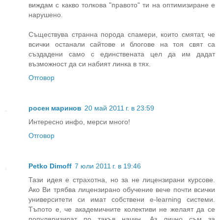
виждам с какво толкова "правото" ти на оптимизиране е
нарушено.
Съществува странна порода спамери, които смятат, че
всички останали сайтове и блогове на тоя свят са
създадени само с единствената цел да им дадат
възможност да си набият линка в тях.
Отговор
росен маринов
20 май 2011 г. в 23:59
Интересно инфо, мерси много!
Отговор
Petko Dimoff
7 юли 2011 г. в 19:46
Тази идея е страхотна, но за не лицензирани курсове.
Ако Ви трябва лицензирано обучение вече почти всички
университети си имат собствени e-learning системи.
Тъпото е, че академичните колективи не желаят да се
популяризират по такъв начин. Аз лично съм за