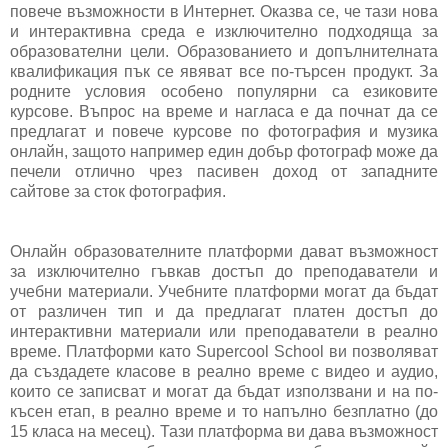
повече възможности в Интернет. Оказва се, че тази нова
и интерактивна среда е изключително подходяща за
образователни цели. Образованието и допълнителната
квалификация пък се явяват все по-търсен продукт. За
родните условия особено популярни са езиковите
курсове. Въпрос на време и нагласа е да почнат да се
предлагат и повече курсове по фотография и музика
онлайн, защото например един добър фотограф може да
печели отлично чрез пасивен доход от западните
сайтове за сток фотография.
Онлайн образователните платформи дават възможност
за изключително гъвкав достъп до преподаватели и
учебни материали. Учебните платформи могат да бъдат
от различен тип и да предлагат платен достъп до
интерактивни материали или преподаватели в реално
време. Платформи като Supercool School ви позволяват
да създадете класове в реално време с видео и аудио,
които се записват и могат да бъдат използвани и на по-
късен етап, в реално време и то напълно безплатно (до
15 класа на месец). Тази платформа ви дава възможност