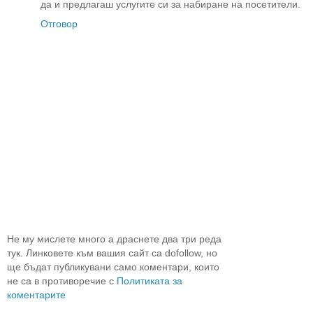
да и предлагаш услугите си за набиране на посетители.
Отговор
Не му мислете много а драснете два три реда
тук. Линковете към вашия сайт са dofollow, но
ще бъдат публикувани само коментари, които
не са в противоречие с
Политиката за
коментарите