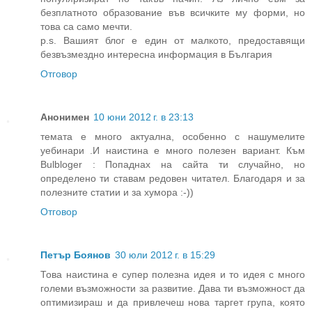
безплатното образование във всичките му форми, но
това са само мечти.
p.s. Вашият блог е един от малкото, предоставящи
безвъзмездно интересна информация в България
Отговор
Анонимен
10 юни 2012 г. в 23:13
темата е много актуална, особенно с нашумелите
уебинари .И наистина е много полезен вариант. Към
Bulbloger : Попаднах на сайта ти случайно, но
определено ти ставам редовен читател. Благодаря и за
полезните статии и за хумора :-))
Отговор
Петър Боянов
30 юли 2012 г. в 15:29
Това наистина е супер полезна идея и то идея с много
големи възможности за развитие. Дава ти възможност да
оптимизираш и да привлечеш нова таргет група, която