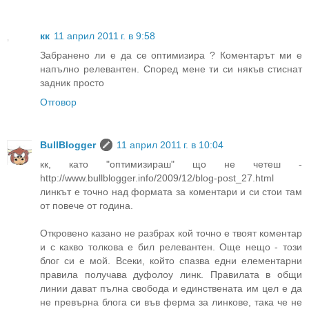
кк
11 април 2011 г. в 9:58
Забранено ли е да се оптимизира ? Коментарът ми е
напълно релевантен. Според мене ти си някъв стиснат
задник просто
Отговор
BullBlogger
11 април 2011 г. в 10:04
кк, като "оптимизираш" що не четеш -
http://www.bullblogger.info/2009/12/blog-post_27.html
линкът е точно над формата за коментари и си стои там
от повече от година.
Откровено казано не разбрах кой точно е твоят коментар
и с какво толкова е бил релевантен. Още нещо - този
блог си е мой. Всеки, който спазва едни елементарни
правила получава дуфолоу линк. Правилата в общи
линии дават пълна свобода и единствената им цел е да
не превърна блога си във ферма за линкове, така че не