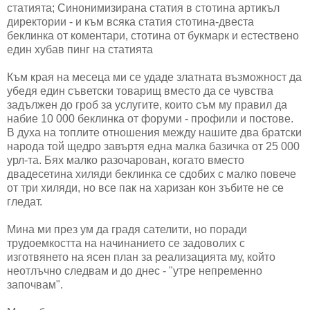
статията; Синонимизирана статия в стотина артикъл
директории - и към всяка статия стотина-двеста
беклинка от коментари, стотина от букмарк и естествено
един хубав пинг на статията
Към края на месеца ми се удаде златната възможност да
убедя един съветски товарищ вместо да се чувства
задължен до гроб за услугите, които съм му правил да
набие 10 000 беклинка от форуми - профили и постове.
В духа на топлите отношения между нашите два братски
народа той щедро завъртя една малка базичка от 25 000
урл-та. Бях малко разочарован, когато вместо
двадесетина хиляди беклинка се сдобих с малко повече
от три хиляди, но все пак на харизан кон зъбите не се
гледат.
Мина ми през ум да градя сателити, но поради
трудоемкостта на начинанието се задоволих с
изготвянето на ясен план за реализацията му, който
неотлъчно следвам и до днес - "утре непременно
започвам".