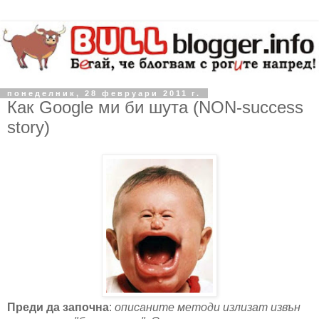
понеделник, 28 февруари 2011 г.
Как Google ми би шута (NON-success
story)
Преди да започна
:
описаните методи излизат извън