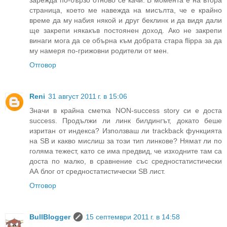
зарежда по-бързо отново се качи. В момента е на втора
страница, което ме навежда на мисълта, че е крайно
време да му набия някой и друг беклинк и да видя дали
ще закрепи някакъв постоянен доход. Ако не закрепи
винаги мога да се обърна към добрата стара flippa за да
му намеря по-грижовни родители от мен.
Отговор
Reni
31 август 2011 г. в 15:06
Значи в крайна сметка NON-success story си е доста
success. Продължи ли линк билдингът, докато беше
изритан от индекса? Използваш ли trackback функцията
на SB и какво мислиш за този тип линкове? Нямат ли по
голяма тежест, като се има предвид, че изходните там са
доста по малко, в сравнение със средностатистически
АА блог от средностатистически SB лист.
Отговор
BullBlogger
15 септември 2011 г. в 14:58