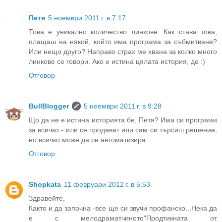
Петя
5 ноември 2011 г. в 7:17
Това е уникално количество линкове. Как става това,
плащаш на някой, който има програма за събмитване?
Или нещо друго? Направо страх ме хвана за колко много
линкове се говори. Ако е истина цялата история, де :)
Отговор
BullBlogger
5 ноември 2011 г. в 9:28
Що да не е истина историята бе, Петя? Има си програми
за всичко - или се продават или сам си търсиш решение,
но всичко може да се автоматизира.
Отговор
Shopkata
11 февруари 2012 г. в 5:53
Здравейте,
Както и да започна -все ще си звучи профанско...Нека да
е с мелодраматчиното"Продтикната от