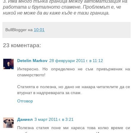
3. Има много тънка граница между автоматизация на
работата и бруталното спамене. Проблемът е, че
никой не може да ви каже къде е тази граница.
BullBlogger
на
10:01
23 коментара:
Detelin Markov
28 февруари 2011 г. в 11:12
Интересно. Но определено не съм привърженик на
спамерството!
Статията е полезна, но дано не накара читателите да се
втурнат в надпреварата за спам.
Отговор
Даниел
3 март 2011 г. в 3:21
Полезна статия поне ми хареса това колко време си