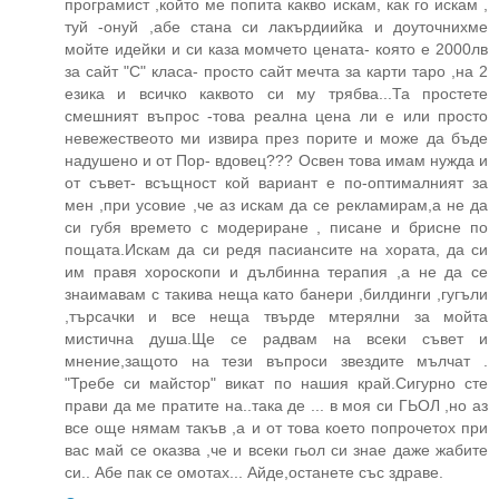
програмист ,който ме попита какво искам, как го искам ,
туй -онуй ,абе стана си лакърдиийка и доуточнихме
мойте идейки и си каза момчето цената- която е 2000лв
за сайт "С" класа- просто сайт мечта за карти таро ,на 2
езика и всичко каквото си му трябва...Та простете
смешният въпрос -това реална цена ли е или просто
невежествеото ми извира през порите и може да бъде
надушено и от Пор- вдовец??? Освен това имам нужда и
от съвет- всъщност кой вариант е по-оптималният за
мен ,при усовие ,че аз искам да се рекламирам,а не да
си губя времето с модериране , писане и брисне по
пощата.Искам да си редя пасиансите на хората, да си
им правя хороскопи и дълбинна терапия ,а не да се
знаимавам с такива неща като банери ,билдинги ,гугъли
,търсачки и все неща твърде мтерялни за мойта
мистична душа.Ще се радвам на всеки съвет и
мнение,защото на тези въпроси звездите мълчат .
"Требе си майстор" викат по нашия край.Сигурно сте
прави да ме пратите на..така де ... в моя си ГЬОЛ ,но аз
все още нямам такъв ,а и от това което попрочетох при
вас май се оказва ,че и всеки гьол си знае даже жабите
си.. Абе пак се омотах... Айде,останете със здраве.