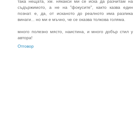
така нещата, хм. някакси ми се иска да разчитам на
съдържимото, а не на "фокусите", както казва един
познат. е, да, от исканото до реалното има разлика
винаги... но ми е мъчно, че се оказва толкова голяма.
много полезно място, наистина, и много добър стил у
автора!
Отговор