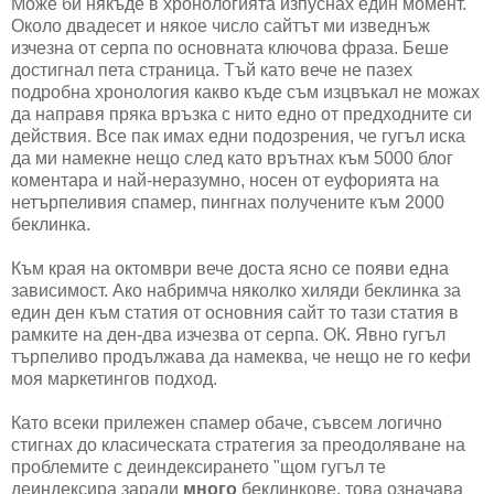
Може би някъде в хронологията изпуснах един момент.
Около двадесет и някое число сайтът ми изведнъж
изчезна от серпа по основната ключова фраза. Беше
достигнал пета страница. Тъй като вече не пазех
подробна хронология какво къде съм изцвъкал не можах
да направя пряка връзка с нито едно от предходните си
действия. Все пак имах едни подозрения, че гугъл иска
да ми намекне нещо след като врътнах към 5000 блог
коментара и най-неразумно, носен от еуфорията на
нетърпеливия спамер, пингнах получените към 2000
беклинка.
Към края на октомври вече доста ясно се появи една
зависимост. Ако набримча няколко хиляди беклинка за
един ден към статия от основния сайт то тази статия в
рамките на ден-два изчезва от серпа. ОК. Явно гугъл
търпеливо продължава да намеква, че нещо не го кефи
моя маркетингов подход.
Като всеки прилежен спамер обаче, съвсем логично
стигнах до класическата стратегия за преодоляване на
проблемите с деиндексирането "щом гугъл те
деиндексира заради
много
беклинкове, това означава