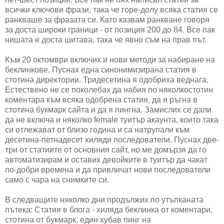
всички ключови фрази, така че горе-долу всяка статия се
ранкваше за фразата си. Като казвам ранкване говоря
за доста широки граници - от позиция 200 до 84. Все пак
нишата е доста шитава, така че явно съм на прав път.
Към 20 октомври включих и нови методи за набиране на
беклинкове. Пуснах една синонимизирана статия в
стотина директории. Тридесетина я одобриха веднага.
Естествено не се поколебах да набия по няколкостотин
коментара към всяка одобрена статия, да я ръгна в
стотина букмарк сайта и да я пингна. Замислих се дали
да не включа и няколко female туитър акаунта, които така
си отлежават от близо година и са натрупали към
десетина-петнадесет хиляди последователи. Пуснах две-
три от статиите от основния сайт, но ме домързя да го
автоматизирам и оставих девойките в туитър да чакат
по-добри времена и да привличат нови последователи
само с чара на снимките си.
В следващите няколко дни продължих по утъпканата
пътека: Статия в блога - хиляда беклинка от коментари,
стотина от букмарк, един хубав пинг на