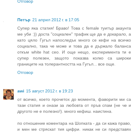
Отговор
Петър
21 април 2012 г. в 17:05
Супер яка статия! Браво! Това с female туитър акаунта
ме уби :)) доста "социален" трафик ще да е докарало, а
като цяло Гугъл напоследък много се кефи на всичко
социално, така че може и това да е държало баланса
откъм white hat сео. И още нещо, експеримента ти е
супер полезен, защото показва колко са широки
границите на толерантността на Гугъл... все още.
Отговор
awi
15 август 2012 г. в 19:23
от всичко, което прочетох до момента, фаворити ми са
тази статия и онази за любовта от пръв спам (не че и
другото не е полезно!). много кефиш. наистина.
по отношение коментара на Шопката - да си кажа право,
и мен ме стряскат тия цифри. никак не си представях