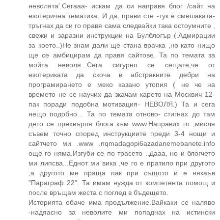
неволята'.Сегааа- искам да си направя блог /сайт на
езотерична тематика. И да, прави сте -тук е смешаката-
тръгнах да си го правя сама следвайки така остоумните ,
свежи и заразни инструкции на Булблогър (.Адмирации
за което..)Не знам дали ще стана врачка ,но като нищо
ще се амбицирам да правя сайтове. Та по темата за
мойта неволя...Сега сигурно се сещате,че от
езотериката да скоча в абстракните дебри на
програмирането е меко казано утопия ( не че на
времето не се научих да зкачам карето на Москвич 12-
пак поради подобна мотивация- НЕВОЛЯ.) Та и сега
нещо подобно... Та по темата отново- стигнах до там
дето се прехвърля блога към www.Направих го ,мисля
съвем точно според инструкциите преди 3-4 нощи и
сайтчето ми .www .nqmadagopi6azadanemebanete.info
още го няма.Изгуби се по трасето ..Дааа, но и блогчето
ми липсва...Еднот ми вика ,че го е пратило при другото
,а другото ме праща пак при същото и е някаъв
"Параграф 22". Та имам нужда от компетента помощ и
после връщам жеста с поглед в бъдещето.
Историята обаче има продължение.Вайкаки се наляво
-надяасно за неволите ми попаднах на истински