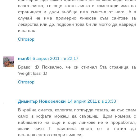
слага линка, т.е още колко линка и коментари има на
страницата и дали въобще има смисъл от него. А в
случай че има примерно линкове съм сайтове за
лекарства или др. подобни това би ли могло да навреди
и на нас
Отговор
man0l
6 април 2011 г. в 22:17
Браво! :D Похвално, че си стигнал 5та страница за
'weight loss' :D
Отговор
Димитър Новоселски
14 април 2011 г. в 13:33
В крайна сметка, колегата потвърди тезата, че със спам
само в кофата можеш да свършиш. Щом номера с
набиването на още и още линкове не е проработил,
значи чичо Г. наистина доста се е потил да
осъвършенства алгоритъма си;