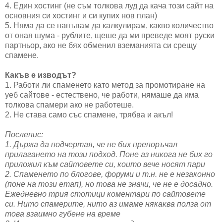
4. Един хостинг (не съм толкова луд да кача този сайт на
основния си хостинг и си купих нов план)
5. Няма да се напъвам да калкулирам, какво количество
от оная шума - рублите, щеше да ми преведе моят руски
партньор, ако не бях обменил вземанията си срещу
спамене.
Какъв е изводът?
1. Работи ли спаменето като метод за промотиране на
уеб сайтове - естествено, че работи, нямаше да има
толкова спамери ако не работеше.
2. Не става само със спамене, трябва и акъл!
Послепис:
1. Държа да подчертая, че не бих препоръчал
прилагането на този подход. Поне аз никога не бих го
приложил към сайтовете си, които вече носят пари
2. Спаменето по блогове, форуми и т.н. не е незаконно
(поне на този етап), но това не значи, че не е досадно.
Ежедневно трия стотици коментари по сайтовете
си. Нито спамерите, нито аз имаме някаква полза от
това взаимно губене на време