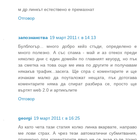
м др линкът естествено е премахнат
Отговор
запознанства
19 март 2011 г. в 14:13
Булблогър... много добро кейз стъди, определено е
много полезно. А със спама - май и аз отекох преди
няколко дни с един домейн по главният кеуорд, но пък
за сметка на това още ме има по другите и получавам
някакъв трафик...засега. Ще спра с коментарите и ще
изчакам малко да поуталожат нещата, пък дотогава
коментарите няма да спират разбира се, просто ще
въртят web 2.0 и артикълите
Отговор
georgi
19 март 2011 г. в 16:25
Аз като чета тази статия колко линка вкарвате, направо
ме лови страх. А чрез тези автоматични субмитвания,
примерно при коментарите явно не се знае къде точно