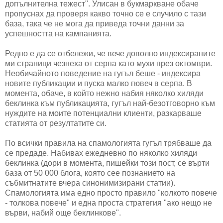
допълнителна тежест". Улисан в букмаркване обаче
пропуснах да проверя какво точно се е случило с тази
база, така че не мога да приведа точни данни за
успешността на кампанията.
Редно е да се отбележи, че вече доволно индексираните
ми страници чезнеха от серпа като мухи през октомври.
Необичайното поведение на гугъл беше - индексира
новите публикации и пуска малко гювеч в серпа. В
момента, обаче, в който нежно набия няколко хиляди
беклинка към публикацията, гугъл най-безотговорно към
нуждите на моите потенциални клиенти, разкарваше
статията от резултатите си.
По всички правила на спамологията гугъл трябваше да
се предаде. Набивах ежедневно по няколко хиляди
беклинка (дори в момента, пишейки този пост, се върти
база от 50 000 блога, която сее познанието на
събмитнатите вчера синонимизирани статии).
Спамологията има едно просто правило "колкото повече
- толкова повече" и една проста стратегия "ако нещо не
върви, набий още беклинкове".