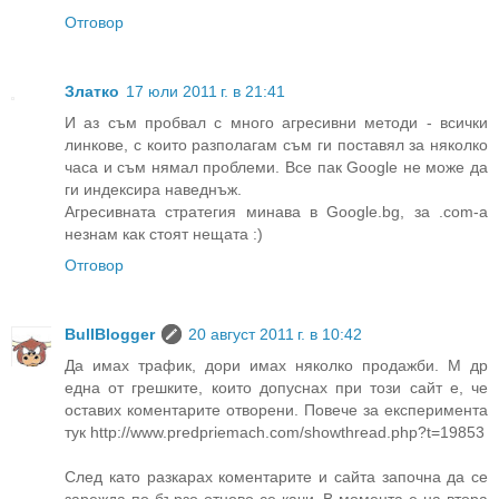
Отговор
Златко
17 юли 2011 г. в 21:41
И аз съм пробвал с много агресивни методи - всички
линкове, с които разполагам съм ги поставял за няколко
часа и съм нямал проблеми. Все пак Google не може да
ги индексира наведнъж.
Агресивната стратегия минава в Google.bg, за .com-a
незнам как стоят нещата :)
Отговор
BullBlogger
20 август 2011 г. в 10:42
Да имах трафик, дори имах няколко продажби. М др
една от грешките, които допуснах при този сайт е, че
оставих коментарите отворени. Повече за експеримента
тук http://www.predpriemach.com/showthread.php?t=19853
След като разкарах коментарите и сайта започна да се