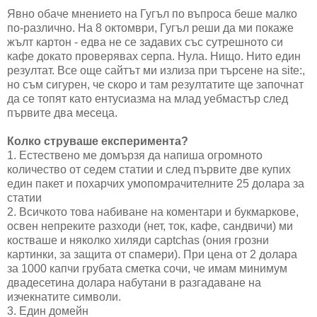
Явно обаче мнението на Гугъл по въпроса беше малко
по-различно. На 8 октомври, Гугъл реши да ми покаже
жълт картон - едва не се задавих със сутрешното си
кафе докато проверявах серпа. Нула. Нищо. Нито един
резултат. Все още сайтът ми излиза при търсене на site:,
но съм сигурен, че скоро и там резултатите ще започнат
да се топят като ентусиазма на млад уебмастър след
първите два месеца.
Колко струваше експеримента?
1. Естествено ме домързя да напиша огромното
количество от седем статии и след първите две купих
един пакет и похарчих умопомрачителните 25 долара за
статии
2. Всичкото това набиване на коментари и букмаркове,
освен непреките разходи (нет, ток, кафе, сандвичи) ми
костваше и няколко хиляди captchas (ония грозни
картинки, за защита от спамери). При цена от 2 долара
за 1000 капчи грубата сметка сочи, че имам минимум
двадесетина долара набутани в разгадаване на
изчекнатите символи.
3. Един домейн