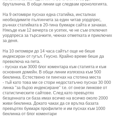
бруталнича. В общи линии ще следвам хронологията.
На 9 октомври пуснах една статийка, инсталнах
необходимите пългинчета за един читав уордпрес,
ръчнах статийката в 20-тина букмарк сайта и зачаках.
Някъде към 12 вечерта се усетих, че не съм отключил
уордпреса за търсачките, чекнах отметката и приключих
за деня.
На 10 октомври до 14 часа сайтът още не беше
индексиран от гугъл. Гнусно. Крайно време беше да
превключа на пета.
- пуснах към 3000 блог коментара към статията и към
основния домейн. В общи линии излязоха към 500
беклинка. Естествено ги пингнах на стотина места
- тъй като това ми се стори недостатъчно пуснах 30 000
линка "за бързо индексиране" т.е. от онези линкове от
статистическите сайтове. След като превъртях
безценната си база имах всичко на всичко около 2000
живи беклинка. Докато чаках да се врътка базата
превъртях букмарк профилите и им пуснах към 1000
беклинка от блог коментари