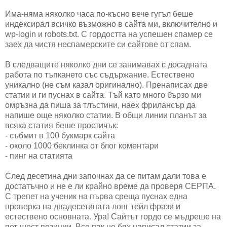
Има-няма няколко часа по-късно вече гугъл беше
индексирал всичко възможно в сайта ми, включително и
wp-login и robots.txt. С гордостта на успешен спамер се
заех да чистя неспамерските си сайтове от спам.
В следващите няколко дни се занимавах с досадната
работа по тъпкането със съдържание. Естествено
уникално (не съм казал оригинално). Пренаписах две
статии и ги пуснах в сайта. Тъй като много бързо ми
омръзна да пиша за тлъстини, наех фрилансър да
напише още няколко статии. В общи линии планът за
всяка статия беше простичък:
- събмит в 100 букмарк сайта
- около 1000 беклинка от блог коментари
- пинг на статията
След десетина дни започнах да се питам дали това е
достатъчно и не е ли крайно време да проверя СЕРПА.
С трепет на ученик на първа среща пуснах една
проверка на двадесетината лонг тейл фрази и
естествено основната. Ура! Сайтът гордо се мъдреше на
пет-шест позиции. Все пак не бях написал статии за