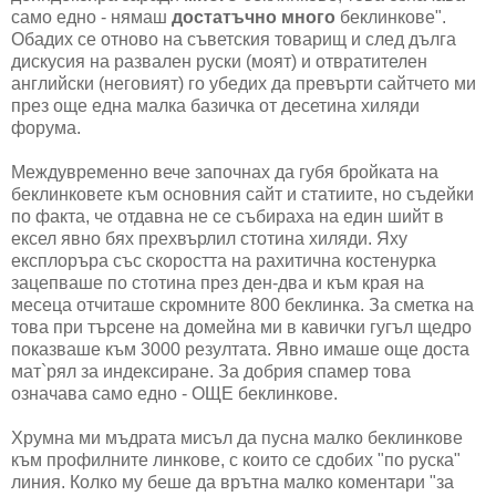
само едно - нямаш
достатъчно много
беклинкове".
Обадих се отново на съветския товарищ и след дълга
дискусия на развален руски (моят) и отвратителен
английски (неговият) го убедих да превърти сайтчето ми
през още една малка базичка от десетина хиляди
форума.
Междувременно вече започнах да губя бройката на
беклинковете към основния сайт и статиите, но съдейки
по факта, че отдавна не се събираха на един шийт в
ексел явно бях прехвърлил стотина хиляди. Яху
експлоръра със скоростта на рахитична костенурка
зацепваше по стотина през ден-два и към края на
месеца отчиташе скромните 800 беклинка. За сметка на
това при търсене на домейна ми в кавички гугъл щедро
показваше към 3000 резултата. Явно имаше още доста
мат`рял за индексиране. За добрия спамер това
означава само едно - ОЩЕ беклинкове.
Хрумна ми мъдрата мисъл да пусна малко беклинкове
към профилните линкове, с които се сдобих "по руска"
линия. Колко му беше да врътна малко коментари "за