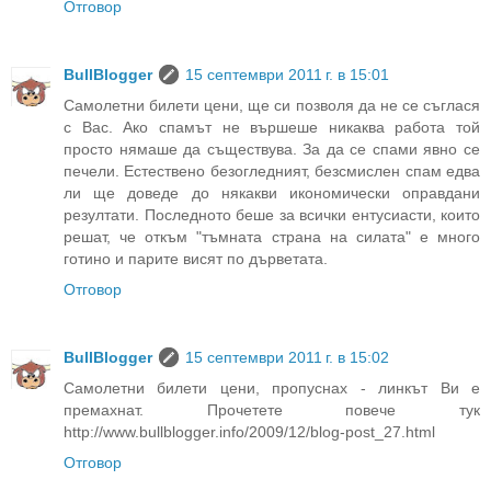
Отговор
BullBlogger
15 септември 2011 г. в 15:01
Самолетни билети цени, ще си позволя да не се съглася
с Вас. Ако спамът не вършеше никаква работа той
просто нямаше да съществува. За да се спами явно се
печели. Естествено безогледният, безсмислен спам едва
ли ще доведе до някакви икономически оправдани
резултати. Последното беше за всички ентусиасти, които
решат, че откъм "тъмната страна на силата" е много
готино и парите висят по дърветата.
Отговор
BullBlogger
15 септември 2011 г. в 15:02
Самолетни билети цени, пропуснах - линкът Ви е
премахнат. Прочетете повече тук
http://www.bullblogger.info/2009/12/blog-post_27.html
Отговор