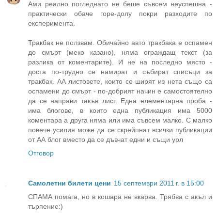
Ами реално погледнато не беше съвсем неуспешна -
практически обаче горе-долу покри разходите по
експеримента.
Тракбак не ползвам. Обичайно авто тракбака е оспамен
до смърт (меко казано), няма ограждащ текст (за
разлика от коментарите). И не на последно място -
доста по-трудно се намират и събират списъци за
тракбак. АА листовете, които се ширят из нета също са
оспамени до смърт - по-добрият начин е самостоятелно
да се направи такъв лист. Една елементарна проба -
има блогове, в които една публикация има 5000
коментара а друга няма или има съвсем малко. С малко
повече усилия може да се скрейпнат всички публикации
от АА блог вместо да се дъвчат едни и същи урл
Отговор
Самолетни билети цени
15 септември 2011 г. в 15:00
СПАМА помага, но в кошара не вкарва. Трябва с акъл и
търпение:)