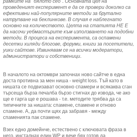
рамките на "бялото сео". Основната цел на
проведеният експеримент е да се провери доколко са
ефективни най-популярните методи за брутално
натрупване на беклинкове. В случая е наблегнато
основно на количеството. Целта на статията НЕ Е
да насочи уебмастърите към използването на подобни
методи. В процеса на експеримента, са оспамени
десетки хиляди блогове, форуми, книги за посетители,
уики сайтове. Извинявам се на всички модератори,
администратори и собственици
.
В началото на октомври започнах ново сайтче в една
доста противна за мен ниша - weight loss. Тъй като в
нишата се подвизават основно спамери и всякаква сган
търсеща бърза печалба бързо стигнах до извода, че ако
ще е гарга ще е рошава - т.е. методите трябва да са
типичните за нишата: спамене, спамене и отново
спамене. А, да почти щях да забравя - между
спаменията пак спамене.
Взех едно домейнче, естествено с ключовата фраза в
него, инсталнах един WP и вече бях готов да