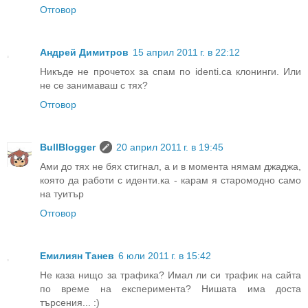
Отговор
Андрей Димитров
15 април 2011 г. в 22:12
Никъде не прочетох за спам по identi.ca клонинги. Или
не се занимаваш с тях?
Отговор
BullBlogger
20 април 2011 г. в 19:45
Ами до тях не бях стигнал, а и в момента нямам джаджа,
която да работи с иденти.ка - карам я старомодно само
на туитър
Отговор
Емилиян Танев
6 юли 2011 г. в 15:42
Не каза нищо за трафика? Имал ли си трафик на сайта
по време на експеримента? Нишата има доста
търсения... :)