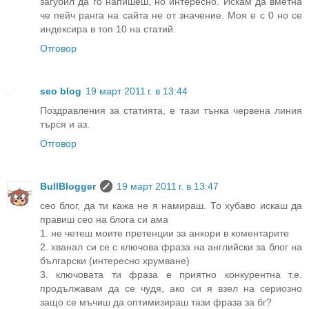
загубил да го напишеш, но интересно. Искам да вметна
че пейч ранга на сайта не от значение. Моя е с 0 но се
индексира в топ 10 на статий.
Отговор
seo blog
19 март 2011 г. в 13:44
Поздравления за статията, е тази тънка червена линия
търся и аз.
Отговор
BullBlogger
19 март 2011 г. в 13:47
сео блог, да ти кажа не я намираш. То хубаво искаш да
правиш сео на блога си ама
1. не четеш моите претенции за анкори в коментарите
2. хванал си се с ключова фраза на английски за блог на
български (интересно хрумване)
3. ключовата ти фраза е приятно конкурентна т.е.
продължавам да се чудя, ако си я взел на сериозно
защо се мъчиш да оптимизираш тази фраза за бг?