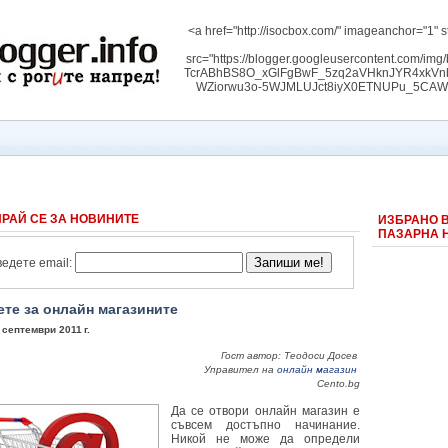
<a href="http://isocbox.com/" imageanchor="1" s
src="https://blogger.googleusercontent.com/
TcrABhBS8O_xGlFgBwF_5zq2aVHknJYR4xk
WZiorwu3o-5WJMLUJct8iyX0ETNUPu_5CAW3RW
РАЙ СЕ ЗА НОВИНИТЕ
ИЗБРАНО 
ПАЗАРНА 
едете email:
те за онлайн магазините
 септември 2011 г.
Гост автор: Теодоси Досев
Управител на
онлайн магазин
Cento.bg
Да се отвори онлайн магазин е
съвсем достъпно начинание.
Никой не може да определи