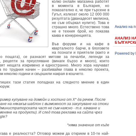
колко онлайн магазина работят
в момента в България, но
показателно е, че при търсене в
Гугъл, излизат около 12 000 000
резултата (дванадесет милиона,
не съм объркал нулите). Това е
Анализ на 
страшно много. Естествено това
не е техния брой, но показва
каква е конкуренцията.
АНАЛИЗ Н
БЪЛГАРСК
Във форуми и на кафе в
кварталното барче, в блоговете
на познати и приятели (както и
Powered by 
о пощата), се разнасят митове за печалби, легенди за
, рецепти за преуспяване (винаги бързо и много), които
вят нещата изкривено и едностранно. Много хора научават
а по трудния начин – разбивайки глава в няколко проекта,
им няколко години и свършили накрая в кошчето.
пишех тази статия попаднах на следното мнение в един
форум:
ример купуване на домейн и хостинг от Х* да речем. После
ване на някакъв шаблон с възможност за закупуване на стоки
администраторската част не съм наясно - т.е. качване и
меняне на продукти). И след това реклама на сайта чрез
gle?
*няма значение от къде
огава е реалността? Отговор можем да открием в 10-те най-