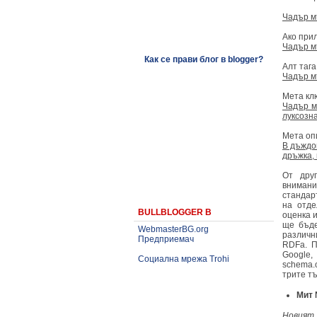
Чадър м
Ако при
Чадър м
Как се прави блог в blogger?
Алт таг
Чадър м
Мета кл
Чадър м
луксозн
Мета оп
В дъждо
дръжка, 
От дру
внимани
стандар
на отде
BULLBLOGGER В
оценка и
ще бъде
WebmasterBG.org
различни
Предприемач
RDFa. П
Google,
Социална мрежа Trohi
schema.
трите тъ
Мит 
Новият 