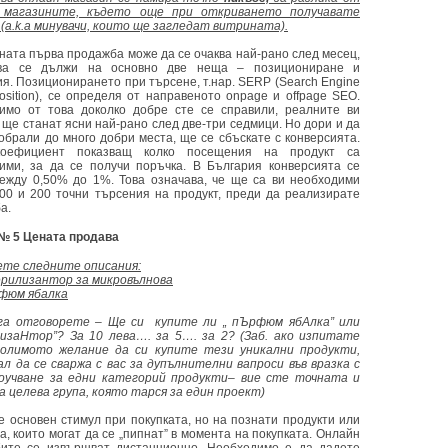
 магазините, където още при откриването получавате
(a.k.a минувачи, които ще загледат витрината).
ната първа продажба може да се очаква най-рано след месец,
ова се дължи на основно две неща – позициониране и
ия. Позиционирането при търсене, т.нар. SERP (Search Engine
Position), се определя от направеното onpage и offpage SEO.
имо от това доколко добре сте се справили, реалните ви
 ще станат ясни най-рано след две-три седмици. Но дори и да
добрали до много добри места, ще се сбъскате с конверсията.
оефициент показващ колко посещения на продукт са
ими, за да се получи поръчка. В България конверсията се
ежду 0,50% до 1%. Това означава, че ще са ви необходими
00 и 200 точни търсения на продукт, преди да реализирате
а.
№ 5 Цената продава
те следните описания:
рилизантор за микровълнова
фюм ябалка
га отговорете – Ще си купите ли „ пЪрфюм ябАлка” или
изаНтор”? За 10 лева…. за 5…. за 2? (Заб. ако изпитате
олимото желание да си купите тези уникални продукти,
ал да се сваржа с вас за дупълнителни вапроси във вразка с
оучване за едни категорий продукти– вие сте точната и
а целева група, която тарся за един проект)
е основен стимул при покупката, но на познати продукти или
а, които могат да се „пипнат” в момента на покупката. Онлайн