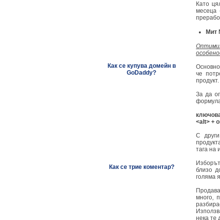
Като ця
месеца 
прерабо
Мит 
Оптимиз
особено
Как се купува домейн в
Основно
GoDaddy?
че потр
продукт
За да о
формула
ключова
<alt> +
С други
продукт
тага на
Изборът
Как се трие коментар?
близо д
голяма 
Продава
много, 
разбирае
Използв
нека те 