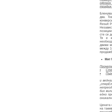
офлайн
трафик 
Бленува
два. Т
конверс
Result 
Независ
позиции
сте се 
Тя е к
необход
движи м
между 1
продажб
Мит 
Прочете
•
Сте
•
Пър
и ведна
„стерЕл
непреод
бих жил
едно пр
оникалн
Цената 
на такив