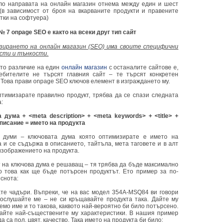
ло направата на онлайн магазин отнема между един и шест
(в зависимост от броя на вкарваните продукти и правените
тки на софтуера)
№ 7 onpage SEO е както на всеки друг тип сайт
ирането на онлайн магазин (SEO) има своите специфични
сти и тънкости.
то различие на един
онлайн магазин
с останалите сайтове е,
ебителите не търсят главния сайт – те търсят конкретен
. Това прави onpage SEO ключов елемент в изграждането му.
птимизарате правилно продукт, трябва да се спази следната
:
 дума + <meta description> + <meta keywords> + <title> +
 описание = името на продукта
 думи – ключовата дума която оптимизирате е името на
а и се съдържа в описанието, тайтъла, мета таговете и в алт
 изображението на продукта.
 на ключова дума е решаващ – тя трябва да бъде максимално
о това как ще бъде потърсен продуктът. Ето пример за по-
яснота:
те чадъри. Въпреки, че на вас модел 354А-MSQ84 ви говори
послушайте ме – не си кръщавайте продукта така. Дайте му
мо име и то такова, каквото най-вероятно би било потърсено.
айте най-съществените му характеристики. В нашия пример
да са пол, цвят, качество. Така името на продукта би било: