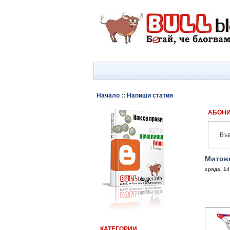
Начало
::
Напиши статия
АБОНИ
Във
Митове
сряда, 14
КАТЕГОРИИ