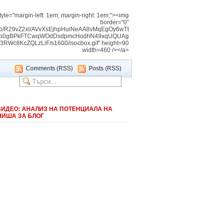
tyle="margin-left: 1em; margin-right: 1em;"><img
border="0"
img/b/R29vZ2xl/AVvXsEjhpHuiNeAA8vMqEgOy6wTt
Vnb0gBPkFTCwqWOdDsdpmcHodhN49xqUQUAg
c8KcZQLzLiF/s1600/isocbox.gif" height=90
width=460 /></a>
Comments (RSS)
Posts (RSS)
ВИДЕО: АНАЛИЗ НА ПОТЕНЦИАЛА НА
НИША ЗА БЛОГ