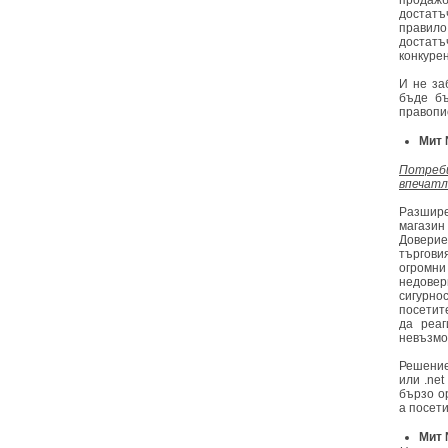
продажб
достат
правило
достатъч
конкуре
И не за
бъде бъ
правопи
Мит 
Потреб
впечатл
Разшир
магазин
Доверие
търгов
огромни
недовер
сигурн
посетите
да реаг
невъзмо
Решение
или .ne
бързо о
а посет
Мит 