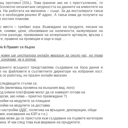
ащ протокол (SSL). Това граничи ако не с престъпление, то
абсолютно незачитане сигурността на данните на клиентите на
а. На работата на магазина – също. За да инсталирате такъв
ви е необходим реален IP адрес. А такъв няма да получите на
 хостинг планове.
о място – трябват хора. Въвеждане на продукти, писане на
я, снимки, цени, обновяване на наличности, калкулиране на
ртни разходи, премахване на изчерпаните артикули, връзка с
те, правене на промоции и още и още …
№ 8 Правят се бързо
човек ще инсталира онлайн магазин за около час, но това
 означава, че е готов.
рането всъщност представлява създаване на база данни и
е на файловете в съответните директори на избрания хост.
а се работещ, но празен онлайн магазин.
 следващите стъпки са:
йн (включващ промяна на външния вид, лого)
од (някои платформи могат да се намерят готови на
арски, ако няма – приятно превеждане ?)
ройки на модулите за плащане
ройки на модулите за доставка
 настройки (ДДС, политика на връщане, декларации, общи
ия, изисквания на КЗП и т.н.)
гава може да се пристъпи към създаване на първите категории
ина. И чак след това към вкарване на продуктите.