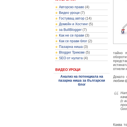
Авторско право
(4)
Видео уроци
(7)
Гостуващ автор
(14)
Домейн и Хостинг
(5)
за BullBlogger
(7)
Как не се прави
(3)
Как се прави блог
(2)
Пазарна ниша
(3)
Blogger Трикове
(5)
тайно п
обороти
SEO от нулата
(4)
предста
истинат
отнели 
ВИДЕО УРОЦИ
Анализ на потенциала на
Докато 
пазарна ниша за български
любим 
блог
Нап
кач
(с 
про
Goo
Каква т