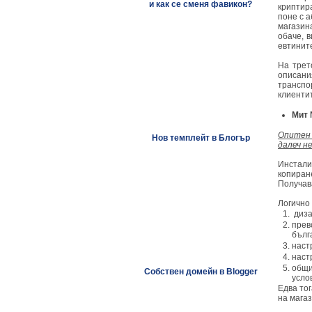
и как се сменя фавикон?
криптир
поне с 
магазин
обаче, 
евтините
На трет
описани
транспо
клиенти
Мит 
Опитен 
Нов темплейт в Блогър
далеч не
Инстали
копиран
Получав
Логично
диза
прев
бълг
наст
наст
общи
Собствен домейн в Blogger
услов
Едва то
на магаз