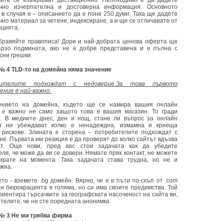
ите се извършват дистанционно. Необходимо е да дадете
ъчно изчерпателна и достоверна информация. Основното
 в случая е – описанието да е поне 250 думи. Така ще дадете
но материал за четене, индексиране, а и ще се отличавате от
нцията.
бравяйте правописа! Дори и най-добрата ценова оферта ще
рзо подмината, ако не е добре представена и е пълна с
сни грешки.
№ 4 TLD-то на домейна няма значение
ителите подхождат с недоверие.За това първото
ение е най-важно.
ението на домейна, където ще се намира вашия онлайн
 е важно не само защото това е вашия магазин. То гради
. В медиите днес, ден и нощ, стане ли въпрос за онлайн
ия ни убеждават колко е ненадеждна, измамна и криеща
 рискове. Злината е сторена – потребителите подхождат с
ие. Първата им реакция е да проверят до колко сайтът вдъхва
ост. Още нови, пред вас стои задачата как да убедите
ля, че може да ви се довери. Нямате пряк контакт, не можете
ирате на момента. Така задачата става трудна, но не и
жна.
то - вземете .bg домейн. Вярно, че е в пъти по-скъп от .com
t и бюрокрацията е голяма, но си има своите предимства. Той
риентира търсачките за географската насоченост на сайта ви,
ителите, че не сте поредната анонимка.
№ 3 Не ми трябва фирма