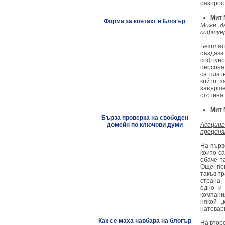
разпрос
Мит 
Форма за контакт в Блогър
Може д
софтуер
Безплат
създава
софтуер
персона
са плат
който з
завърш
стотина 
Мит 
Бърза проверка на свободен
домейн по ключови думи
Асоциир
преценя
На първ
които с
обаче т
Още пов
такъв тр
страна,
едно и
компани
някой „
натовар
Как се маха навбара на блогър
На втор