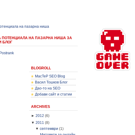
потенциала на пазарна ниша
А ПОТЕНЦИАЛА НА ПАЗАРНА НИША ЗА
И БЛОГ
Postrank
BLOGROLL
MacTeP SEO Blog
Васил Тошков Блог
Дао-то на SEO
Добави сайт и статии
ARCHIVES
►
2012
(6)
▼
2011
(8)
▼
септември
(1)
Митовете за онлайн