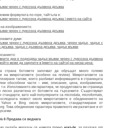
ъжки черен с луксозна дървена дръжка
ложим формулата по-горе, тайтъла е:
ъжки черен с луксозна дървена дръжка | името на сайта
а на изображението:
ъжки черен с луксозна дървена дръжка
ючовите думи:
ъжки черен с луксозна дървена дръжка, черен чадър, чадър с
а дръжка, чадър с дървена дръжка, чадър мъжки
исанието:
вните дни е подходящ чадър мъжки черен с луксозна дървена
който може да закупите в [името на сайта] на ниска цена.
га страна ботовете започват да обръщат много голямо
е на микротаговете (особено на review). Микротаговете са
тизиране тагове, които разбиват информацията в страницата
лни обособени части – име, описание, цена, изображение,
 т.н. Използването им гарантира, че продуктовата ви страница
 лесно разчетена от ботовете на търсачките. Съществуват
 стандарти, като най-популярните са microdata, microformats,
оследната новост около микротаговете е обединението на
 Yahoo и Bing около микротаговете, стандартиирани от
org. Това обединение гарантира правилното им разчитане и от
рсачки.
№ 6 Продава се веднага
ви онлайн магазин се намира точно
никъде,
за разлика от