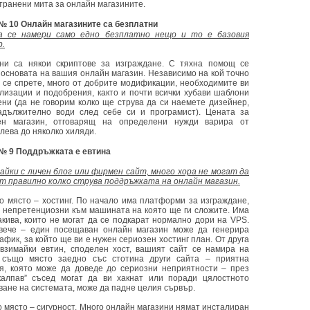
транени мита за онлайн магазините.
№ 10 Онлайн магазините са безплатни
а се намери само едно безплатно нещо и то е базовия
.
ни са някои скриптове за изграждане. С тяхна помощ се
 основата на вашия онлайн магазин. Независимо на кой точно
 се спрете, много от добрите модификации, необходимите ви
лизации и подобрения, както и почти всички хубави шаблони
ени (да не говорим колко ще струва да си наемете дизейнер,
адължително води след себе си и програмист). Цената за
ен магазин, отговарящ на определени нужди варира от
лева до няколко хиляди.
№ 9 Поддръжката е евтина
айки с личен блог или фирмен сайт, много хора не могат да
т правилно колко струва поддръжката на онлайн магазин.
о място – хостинг. По начало има платформи за изграждане,
а непретенциозни към машината на която ще ги сложите. Има
акива, които не могат да се подкарат нормално дори на VPS.
ече – един посещаван онлайн магазин може да генерира
афик, за който ще ви е нужен сериозен хостинг план. От друга
 взимайки евтин, споделен хост, вашият сайт се намира на
 също място заедно със стотина други сайта – приятна
я, която може да доведе до сериозни неприятности – през
калпав” съсед могат да ви хакнат или поради цялостното
ване на системата, може да падне целия сървър.
о място – сигурност. Много онлайн магазини нямат инсталиран