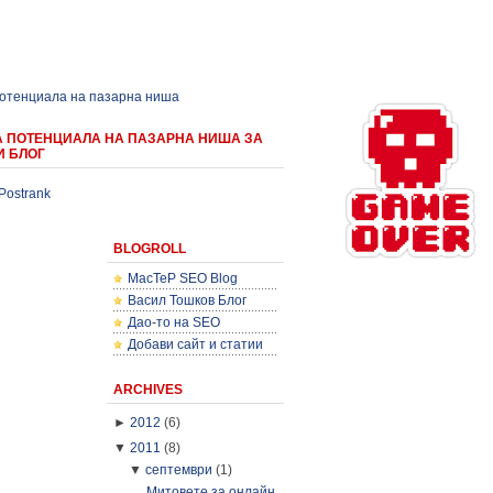
потенциала на пазарна ниша
А ПОТЕНЦИАЛА НА ПАЗАРНА НИША ЗА
И БЛОГ
Postrank
BLOGROLL
MacTeP SEO Blog
Васил Тошков Блог
Дао-то на SEO
Добави сайт и статии
ARCHIVES
►
2012
(6)
▼
2011
(8)
▼
септември
(1)
Митовете за онлайн