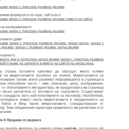
ъжки черен с луксозна дървена дръжка
ложим формулата по-горе, тайтъла е:
ъжки черен с луксозна дървена дръжка | името на сайта
а на изображението:
ъжки черен с луксозна дървена дръжка
ючовите думи:
ъжки черен с луксозна дървена дръжка, черен чадър, чадър с
а дръжка, чадър с дървена дръжка, чадър мъжки
исанието:
вните дни е подходящ чадър мъжки черен с луксозна дървена
който може да закупите в [името на сайта] на ниска цена.
га страна ботовете започват да обръщат много голямо
е на микротаговете (особено на review). Микротаговете са
тизиране тагове, които разбиват информацията в страницата
лни обособени части – име, описание, цена, изображение,
 т.н. Използването им гарантира, че продуктовата ви страница
 лесно разчетена от ботовете на търсачките. Съществуват
 стандарти, като най-популярните са microdata, microformats,
оследната новост около микротаговете е обединението на
 Yahoo и Bing около микротаговете, стандартиирани от
org. Това обединение гарантира правилното им разчитане и от
рсачки.
№ 6 Продава се веднага
ви онлайн магазин се намира точно
никъде,
за разлика от