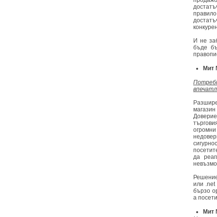
продажб
достат
правило
достатъч
конкуре
И не за
бъде бъ
правопи
Мит 
Потреб
впечатл
Разшир
магазин
Доверие
търгов
огромни
недовер
сигурн
посетите
да реаг
невъзмо
Решение
или .ne
бързо о
а посет
Мит 