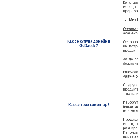
Като ця
месеца 
прерабо
Мит 
Оптимиз
особено
Как се купува домейн в
Основно
GoDaddy?
че потр
продукт
За да о
формула
ключова
<alt> +
С други
продукт
тага на
Изборът
Как се трие коментар?
близо д
голяма 
Продава
много, 
разбирае
Използв
нека те 