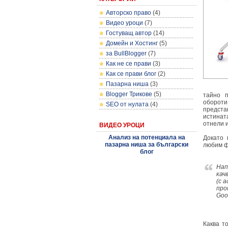
Авторско право
(4)
Видео уроци
(7)
Гостуващ автор
(14)
Домейн и Хостинг
(5)
за BullBlogger
(7)
Как не се прави
(3)
Как се прави блог
(2)
Пазарна ниша
(3)
Blogger Трикове
(5)
тайно п
обороти
SEO от нулата
(4)
предста
истинат
отнели 
ВИДЕО УРОЦИ
Анализ на потенциала на
Докато 
пазарна ниша за български
любим 
блог
Нап
кач
(с 
про
Goo
Каква т