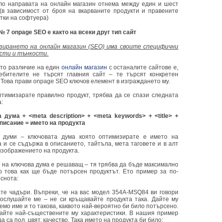
ло направата на онлайн магазин отнема между един и шест
(в зависимост от броя на вкарваните продукти и правените
тки на софтуера)
№ 7 onpage SEO е както на всеки друг тип сайт
ирането на онлайн магазин (SEO) има своите специфични
сти и тънкости.
то различие на един
онлайн магазин
с останалите сайтове е,
ебителите не търсят главния сайт – те търсят конкретен
. Това прави onpage SEO ключов елемент в изграждането му.
птимизарате правилно продукт, трябва да се спази следната
:
 дума + <meta description> + <meta keywords> + <title> +
 описание = името на продукта
 думи – ключовата дума която оптимизирате е името на
а и се съдържа в описанието, тайтъла, мета таговете и в алт
 изображението на продукта.
 на ключова дума е решаващ – тя трябва да бъде максимално
о това как ще бъде потърсен продуктът. Ето пример за по-
яснота:
те чадъри. Въпреки, че на вас модел 354А-MSQ84 ви говори
послушайте ме – не си кръщавайте продукта така. Дайте му
мо име и то такова, каквото най-вероятно би било потърсено.
айте най-съществените му характеристики. В нашия пример
да са пол, цвят, качество. Така името на продукта би било: