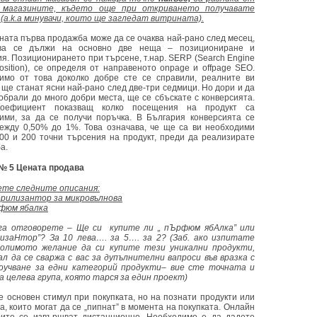
 магазините, където още при откриването получавате
(a.k.a минувачи, които ще загледат витрината).
ната първа продажба може да се очаква най-рано след месец,
ова се дължи на основно две неща – позициониране и
ия. Позиционирането при търсене, т.нар. SERP (Search Engine
Position), се определя от направеното onpage и offpage SEO.
имо от това доколко добре сте се справили, реалните ви
 ще станат ясни най-рано след две-три седмици. Но дори и да
добрали до много добри места, ще се сбъскате с конверсията.
оефициент показващ колко посещения на продукт са
ими, за да се получи поръчка. В България конверсията се
ежду 0,50% до 1%. Това означава, че ще са ви необходими
00 и 200 точни търсения на продукт, преди да реализирате
а.
№ 5 Цената продава
те следните описания:
рилизантор за микровълнова
фюм ябалка
га отговорете – Ще си купите ли „ пЪрфюм ябАлка” или
изаНтор”? За 10 лева…. за 5…. за 2? (Заб. ако изпитате
олимото желание да си купите тези уникални продукти,
ал да се сваржа с вас за дупълнителни вапроси във вразка с
оучване за едни категорий продукти– вие сте точната и
а целева група, която тарся за един проект)
е основен стимул при покупката, но на познати продукти или
а, които могат да се „пипнат” в момента на покупката. Онлайн