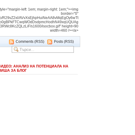
tyle="margin-left: 1em; margin-right: 1em;"><img
border="0"
img/b/R29vZ2xl/AVvXsEjhpHuiNeAA8vMqEgOy6wTt
Vnb0gBPkFTCwqWOdDsdpmcHodhN49xqUQUAg
c8KcZQLzLiF/s1600/isocbox.gif" height=90
width=460 /></a>
Comments (RSS)
Posts (RSS)
ВИДЕО: АНАЛИЗ НА ПОТЕНЦИАЛА НА
НИША ЗА БЛОГ