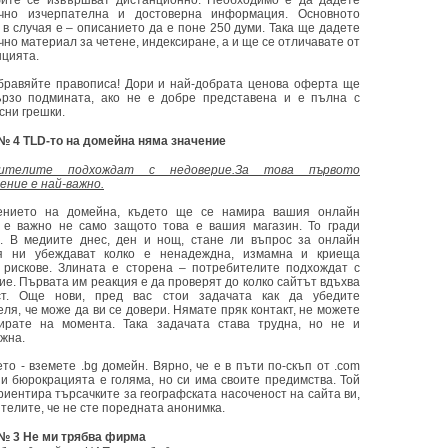
ите се извършват дистанционно. Необходимо е да дадете
ъчно изчерпателна и достоверна информация. Основното
 в случая е – описанието да е поне 250 думи. Така ще дадете
но материал за четене, индексиране, а и ще се отличавате от
нцията.
бравяйте правописа! Дори и най-добрата ценова оферта ще
рзо подмината, ако не е добре представена и е пълна с
сни грешки.
№ 4 TLD-то на домейна няма значение
ителите подхождат с недоверие.За това първото
ение е най-важно.
ението на домейна, където ще се намира вашия онлайн
 е важно не само защото това е вашия магазин. То гради
. В медиите днес, ден и нощ, стане ли въпрос за онлайн
ия ни убеждават колко е ненадеждна, измамна и криеща
 рискове. Злината е сторена – потребителите подхождат с
ие. Първата им реакция е да проверят до колко сайтът вдъхва
ост. Още нови, пред вас стои задачата как да убедите
ля, че може да ви се довери. Нямате пряк контакт, не можете
ирате на момента. Така задачата става трудна, но не и
жна.
то - вземете .bg домейн. Вярно, че е в пъти по-скъп от .com
t и бюрокрацията е голяма, но си има своите предимства. Той
риентира търсачките за географската насоченост на сайта ви,
ителите, че не сте поредната анонимка.
№ 3 Не ми трябва фирма