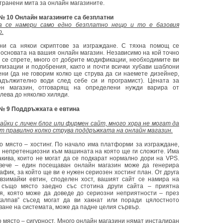
транени мита за онлайн магазините.
№ 10 Онлайн магазините са безплатни
а се намери само едно безплатно нещо и то е базовия
.
ни са някои скриптове за изграждане. С тяхна помощ се
 основата на вашия онлайн магазин. Независимо на кой точно
 се спрете, много от добрите модификации, необходимите ви
лизации и подобрения, както и почти всички хубави шаблони
ени (да не говорим колко ще струва да си наемете дизейнер,
адължително води след себе си и програмист). Цената за
ен магазин, отговарящ на определени нужди варира от
лева до няколко хиляди.
№ 9 Поддръжката е евтина
айки с личен блог или фирмен сайт, много хора не могат да
т правилно колко струва поддръжката на онлайн магазин.
о място – хостинг. По начало има платформи за изграждане,
а непретенциозни към машината на която ще ги сложите. Има
акива, които не могат да се подкарат нормално дори на VPS.
ече – един посещаван онлайн магазин може да генерира
афик, за който ще ви е нужен сериозен хостинг план. От друга
 взимайки евтин, споделен хост, вашият сайт се намира на
 също място заедно със стотина други сайта – приятна
я, която може да доведе до сериозни неприятности – през
калпав” съсед могат да ви хакнат или поради цялостното
ване на системата, може да падне целия сървър.
о място – сигурност. Много онлайн магазини нямат инсталиран