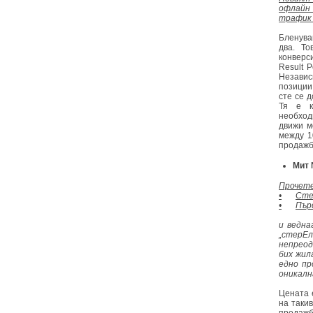
офлайн
трафик 
Бленува
два. Т
конверс
Result 
Независ
позиции
сте се 
Тя е к
необход
движи м
между 1
продажб
Мит 
Прочете
•
Сте
•
Пър
и ведна
„стерЕл
непреод
бих жил
едно пр
оникалн
Цената 
на такив