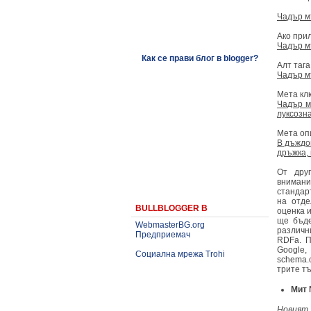
Чадър м
Ако при
Чадър м
Как се прави блог в blogger?
Алт таг
Чадър м
Мета кл
Чадър м
луксозн
Мета оп
В дъждо
дръжка, 
От дру
внимани
стандар
на отде
BULLBLOGGER В
оценка и
ще бъде
WebmasterBG.org
различни
Предприемач
RDFa. П
Google,
Социална мрежа Trohi
schema.
трите тъ
Мит 
Новият 