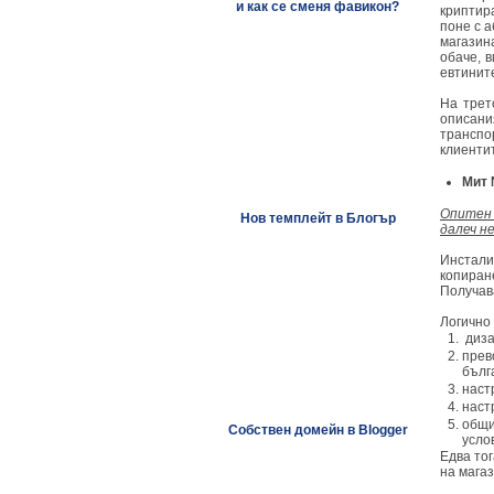
и как се сменя фавикон?
криптир
поне с 
магазин
обаче, 
евтините
На трет
описани
транспо
клиенти
Мит 
Опитен 
Нов темплейт в Блогър
далеч не
Инстали
копиран
Получав
Логично
диза
прев
бълг
наст
наст
общи
Собствен домейн в Blogger
услов
Едва то
на магаз