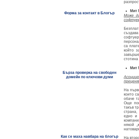
разпрос
Мит 
Форма за контакт в Блогър
Може д
софтуер
Безплат
създава
софтуер
персона
са плат
който з
завърш
стотина 
Мит 
Бърза проверка на свободен
домейн по ключови думи
Асоциир
преценя
На първ
които с
обаче т
Още пов
такъв тр
страна,
едно и
компани
някой „
натовар
Как се маха навбара на блогър
На втор