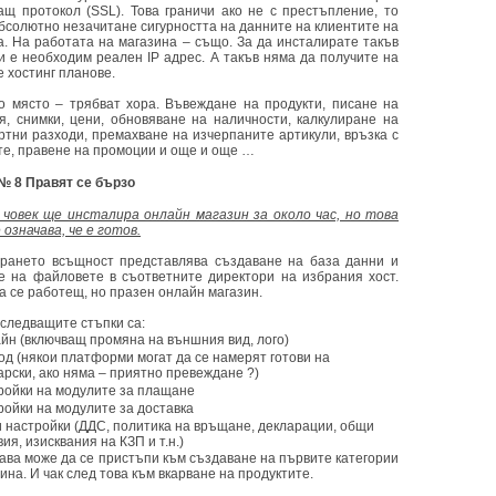
ащ протокол (SSL). Това граничи ако не с престъпление, то
абсолютно незачитане сигурността на данните на клиентите на
а. На работата на магазина – също. За да инсталирате такъв
ви е необходим реален IP адрес. А такъв няма да получите на
 хостинг планове.
о място – трябват хора. Въвеждане на продукти, писане на
я, снимки, цени, обновяване на наличности, калкулиране на
ртни разходи, премахване на изчерпаните артикули, връзка с
те, правене на промоции и още и още …
№ 8 Правят се бързо
човек ще инсталира онлайн магазин за около час, но това
 означава, че е готов.
рането всъщност представлява създаване на база данни и
е на файловете в съответните директори на избрания хост.
а се работещ, но празен онлайн магазин.
 следващите стъпки са:
йн (включващ промяна на външния вид, лого)
од (някои платформи могат да се намерят готови на
арски, ако няма – приятно превеждане ?)
ройки на модулите за плащане
ройки на модулите за доставка
 настройки (ДДС, политика на връщане, декларации, общи
ия, изисквания на КЗП и т.н.)
гава може да се пристъпи към създаване на първите категории
ина. И чак след това към вкарване на продуктите.