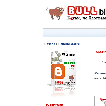
Начало
::
Напиши статия
АБОНИ
Във
Митове
сряда, 14
КАТЕГОРИИ