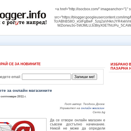
<a href="http://isocbox.com/" imageanchor="1" s
src="https://blogger.googleusercontent.com/
TcrABhBS8O_xGlFgBwF_5zq2aVHknJYR4xk
WZiorwu3o-5WJMLUJct8iyX0ETNUPu_5CAW3RW
РАЙ СЕ ЗА НОВИНИТЕ
ИЗБРАНО 
ПАЗАРНА 
едете email:
те за онлайн магазините
 септември 2011 г.
Гост автор: Теодоси Досев
Управител на
онлайн магазин
Cento.bg
Да се отвори онлайн магазин е
съвсем достъпно начинание.
Никой не може да определи