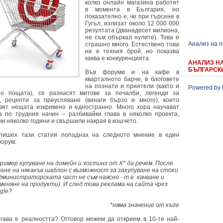
колко онлайн магазина работят
в момента в България, но
показателно е, че при търсене в
Гугъл, излизат около 12 000 000
резултата (дванадесет милиона,
не съм объркал нулите). Това е
Анализ на 
страшно много. Естествено това
не е техния брой, но показва
каква е конкуренцията.
АНАЛИЗ Н
БЪЛГАРСК
Във форуми и на кафе в
кварталното барче, в блоговете
на познати и приятели (както и
Powered by 
о пощата), се разнасят митове за печалби, легенди за
, рецепти за преуспяване (винаги бързо и много), които
вят нещата изкривено и едностранно. Много хора научават
а по трудния начин – разбивайки глава в няколко проекта,
им няколко години и свършили накрая в кошчето.
пишех тази статия попаднах на следното мнение в един
форум:
ример купуване на домейн и хостинг от Х* да речем. После
ване на някакъв шаблон с възможност за закупуване на стоки
администраторската част не съм наясно - т.е. качване и
меняне на продукти). И след това реклама на сайта чрез
gle?
*няма значение от къде
огава е реалността? Отговор можем да открием в 10-те най-