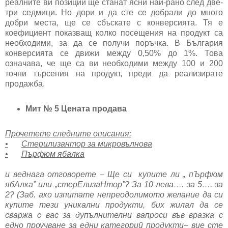
реалните ви позиции ще станат ясни най-рано след две-
три седмици. Но дори и да сте се добрали до много
добри места, ще се сбъскате с конверсията. Тя е
коефициент показващ колко посещения на продукт са
необходими, за да се получи поръчка. В България
конверсията се движи между 0,50% до 1%. Това
означава, че ще са ви необходими между 100 и 200
точни търсения на продукт, преди да реализирате
продажба.
Мит № 5 Цената продава
Прочетете следните описания:
•
Стерилизантор за микровълнова
•
Пърфюм ябалка
и веднага отговорете – Ще си купите ли „ пЪрфюм
ябАлка” или „стерЕлизаНтор”? За 10 лева…. за 5…. за
2? (Заб. ако изпитате непреодолимото желание да си
купите тези уникални продукти, бих жилал да се
сваржа с вас за дупълнителни вапроси във вразка с
едно проучване за едни категорий продукти– вие сте