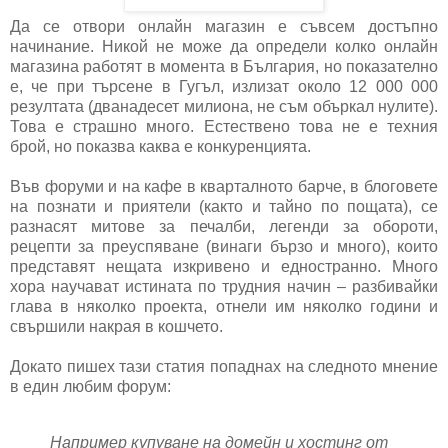
Да се отвори онлайн магазин е съвсем достъпно
начинание. Никой не може да определи колко онлайн
магазина работят в момента в България, но показателно
е, че при търсене в Гугъл, излизат около 12 000 000
резултата (дванадесет милиона, не съм объркал нулите).
Това е страшно много. Естествено това не е техния
брой, но показва каква е конкуренцията.
Във форуми и на кафе в кварталното барче, в блоговете
на познати и приятели (както и тайно по пощата), се
разнасят митове за печалби, легенди за обороти,
рецепти за преуспяване (винаги бързо и много), които
представят нещата изкривено и едностранно. Много
хора научават истината по трудния начин – разбивайки
глава в няколко проекта, отнели им няколко години и
свършили накрая в кошчето.
Докато пишех тази статия попаднах на следното мнение
в един любим форум:
Например купуване на домейн и хостинг от