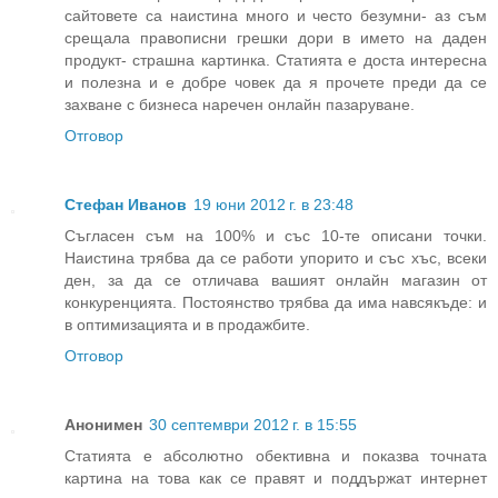
сайтовете са наистина много и често безумни- аз съм
срещала правописни грешки дори в името на даден
продукт- страшна картинка. Статията е доста интересна
и полезна и е добре човек да я прочете преди да се
захване с бизнеса наречен онлайн пазаруване.
Отговор
Стефан Иванов
19 юни 2012 г. в 23:48
Съгласен съм на 100% и със 10-те описани точки.
Наистина трябва да се работи упорито и със хъс, всеки
ден, за да се отличава вашият онлайн магазин от
конкуренцията. Постоянство трябва да има навсякъде: и
в оптимизацията и в продажбите.
Отговор
Анонимен
30 септември 2012 г. в 15:55
Статията е абсолютно обективна и показва точната
картина на това как се правят и поддържат интернет