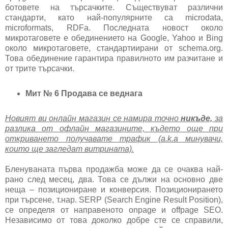
ботовете на търсачките. Съществуват различни
стандарти, като най-популярните са microdata,
microformats, RDFa. Последната новост около
микротаговете е обединението на Google, Yahoo и Bing
около микротаговете, стандартиирани от schema.org.
Това обединение гарантира правилното им разчитане и
от трите търсачки.
Мит № 6 Продава се веднага
Новият ви онлайн магазин се намира точно
никъде,
за
разлика от офлайн магазините, където още при
откриването получавате трафик (a.k.a минувачи,
които ще загледат витрината).
Бленуваната първа продажба може да се очаква най-
рано след месец, два. Това се дължи на основно две
неща – позициониране и конверсия. Позиционирането
при търсене, т.нар. SERP (Search Engine Result Position),
се определя от направеното onpage и offpage SEO.
Независимо от това доколко добре сте се справили,