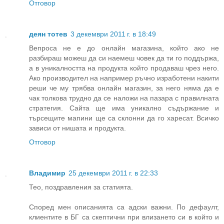
Отговор
деян тотев
3 декември 2011 г. в 18:49
Вепроса не е до онлайн магазина, който ако не
разбираш можеш да си наемеш човек да ти го поддържа,
а в уникалността на продукта който продаваш чрез него.
Ако производител на например ръчно изработени накити
реши че му трябва онлайн магазин, за него няма да е
чак толкова трудно да се наложи на пазара с правилната
стратегия. Сайта ще има уникално съдържание и
търсещите мапини ще са склонни да го харесат. Всичко
зависи от нишата и продукта.
Отговор
Владимир
25 декември 2011 г. в 22:33
Тео, поздравления за статията.
Според мен описанията са адски важни. По дефаулт,
клиентите в БГ са скептични при влизането си в който и