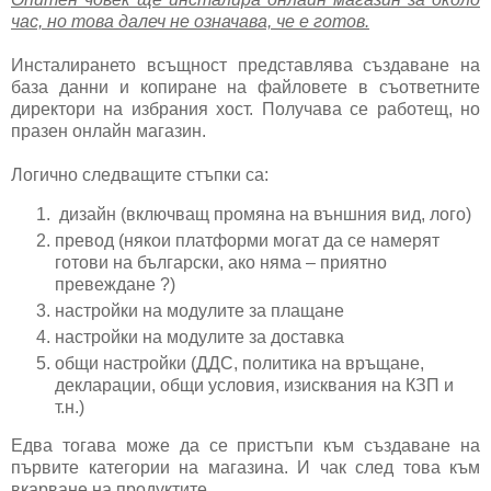
час, но това далеч не означава, че е готов.
Инсталирането всъщност представлява създаване на
база данни и копиране на файловете в съответните
директори на избрания хост. Получава се работещ, но
празен онлайн магазин.
Логично следващите стъпки са:
дизайн (включващ промяна на външния вид, лого)
превод (някои платформи могат да се намерят
готови на български, ако няма – приятно
превеждане ?)
настройки на модулите за плащане
настройки на модулите за доставка
общи настройки (ДДС, политика на връщане,
декларации, общи условия, изисквания на КЗП и
т.н.)
Едва тогава може да се пристъпи към създаване на
първите категории на магазина. И чак след това към
вкарване на продуктите.