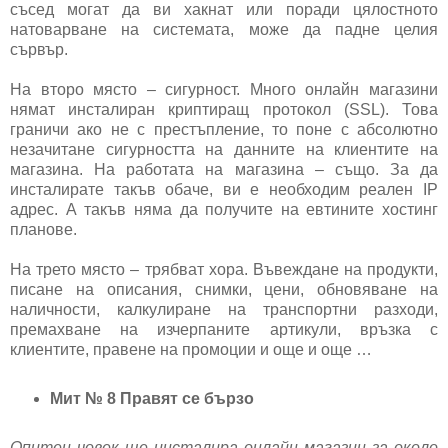
съсед могат да ви хакнат или поради цялостното
натоварване на системата, може да падне целия
сървър.
На второ място – сигурност. Много онлайн магазини
нямат инсталиран криптиращ протокол (SSL). Това
граничи ако не с престъпление, то поне с абсолютно
незачитане сигурността на данните на клиентите на
магазина. На работата на магазина – също. За да
инсталирате такъв обаче, ви е необходим реален IP
адрес. А такъв няма да получите на евтините хостинг
планове.
На трето място – трябват хора. Въвеждане на продукти,
писане на описания, снимки, цени, обновяване на
наличности, калкулиране на транспортни разходи,
премахване на изчерпаните артикули, връзка с
клиентите, правене на промоции и още и още …
Мит № 8 Правят се бързо
Опитен човек ще инсталира онлайн магазин за около