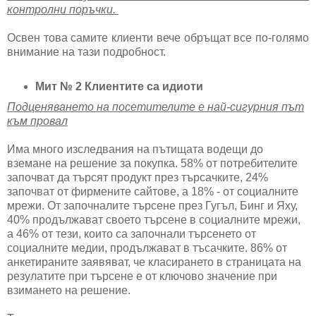
контролни поръчки.
Освен това самите клиенти вече обръщат все по-голямо
внимание на тази подробност.
Мит № 2 Клиентите са идиоти
Подценяването на посетителите е най-сигурния път
към провал
Има много изследвания на пътищата водещи до
вземане на решение за покупка. 58% от потребителите
започват да търсят продукт през търсачките, 24%
започват от фирмените сайтове, а 18% - от социалните
мрежи. От започналите търсене през Гугъл, Бинг и Яху,
40% продължават своето търсене в социалните мрежи,
а 46% от тези, които са започнали търсенето от
социалните медии, продължават в тъсачките. 86% от
анкетираните заявяват, че класирането в страницата на
резулатите при търсене е от ключово значение при
взимането на решение.