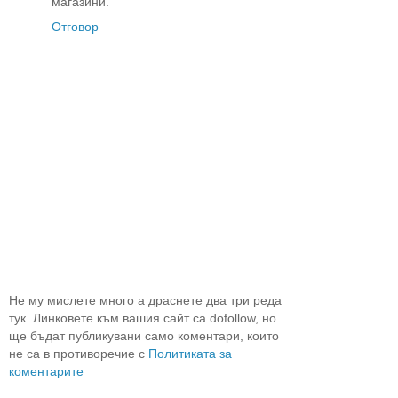
магазини.
Отговор
Не му мислете много а драснете два три реда
тук. Линковете към вашия сайт са dofollow, но
ще бъдат публикувани само коментари, които
не са в противоречие с
Политиката за
коментарите