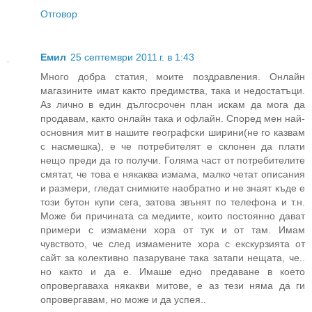
Отговор
Емил
25 септември 2011 г. в 1:43
Много добра статия, моите поздравления. Онлайн
магазините имат както предимства, така и недостатъци.
Аз лично в един дългосрочен план искам да мога да
продавам, както онлайн така и офлайн. Според мен най-
основния мит в нашите географски ширини(не го казвам
с насмешка), е че потребителят е склонен да плати
нещо преди да го получи. Голяма част от потребителите
смятат, че това е някаква измама, малко четат описания
и размери, гледат снимките наобратно и не знаят къде е
този бутон купи сега, затова звънят по телефона и т.н.
Може би причината са медиите, които постоянно дават
примери с измамени хора от тук и от там. Имам
чувството, че след измамените хора с екскурзията от
сайт за колективно пазаруване така затапи нещата, че..
но както и да е. Имаше едно предаване в което
опровергаваха някакви митове, е аз тези няма да ги
опровергавам, но може и да успея..