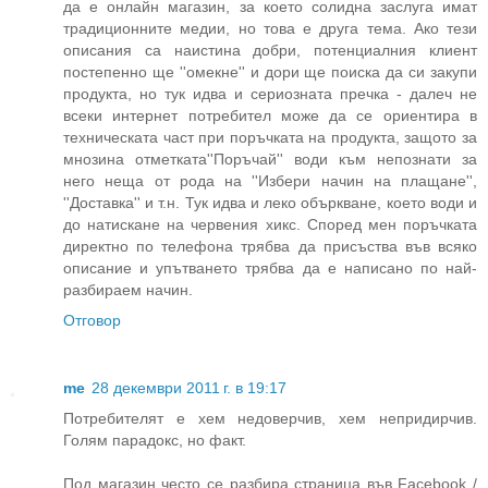
да е онлайн магазин, за което солидна заслуга имат
традиционните медии, но това е друга тема. Ако тези
описания са наистина добри, потенциалния клиент
постепенно ще ''омекне'' и дори ще поиска да си закупи
продукта, но тук идва и сериозната пречка - далеч не
всеки интернет потребител може да се ориентира в
техническата част при поръчката на продукта, защото за
мнозина отметката''Поръчай'' води към непознати за
него неща от рода на ''Избери начин на плащане'',
''Доставка'' и т.н. Тук идва и леко объркване, което води и
до натискане на червения хикс. Според мен поръчката
директно по телефона трябва да присъства във всяко
описание и упътването трябва да е написано по най-
разбираем начин.
Отговор
me
28 декември 2011 г. в 19:17
Потребителят е хем недоверчив, хем непридирчив.
Голям парадокс, но факт.
Под магазин често се разбира страница във Facebook /