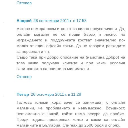
Отговор
Андрей
28 септември 2011 г. в 17:58
митове номера осем и девет са силно преувеличени. Да,
онлайн магазин не се прави бързо и лесно, но
изграждането и поддръжката костват значително по-
малко от един офлайн такъв. Да не говорим разходите
за персонал и т.н.
Също така при добро описание на (наистина добро) на
това какво получава клиента и при какви условия
запитванията са наистина минимални.
Отговор
Петър
26 октомври 2011 г. в 11:28
Толкова големи хора вече се занимават с онлайн
магазини, че пробиването е невъзможно. Всъщност,
невъзможно е някой, който няма ресурс да пробие.
Преди година проверявах колко и какви са онлайн
магазините в България. Стигнах до 2500 броя и спрях.