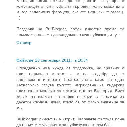
България няма смисъл да се работи. По-добре е
комбинация от он и офлайн търговия, която може да е
много печаливша формула, ако сте истински търговец.
:-)
Поздрави на BullBlogger, преди известно време си
помислих, че няма да виждаме повече публикации тук.
Отговор
Сайтове
23 септември 2011 г. в 10:54
Определено има нужда от поддръжка, но сравним с
един нормален магазин е много по-добре да го
направим в интернет. Построяването само на един
Технополис струва колкото изграждане на лидерски
електронен магазин за техника в цяла България. Биха
могли да излизат на първи позиции в търсачки за
десетки ключови думи, които са от силно значение за
тях.
Bullblogger: линкът ви е изтрит. Направете си труда поне
да прочетете условията за публикуване в този блог