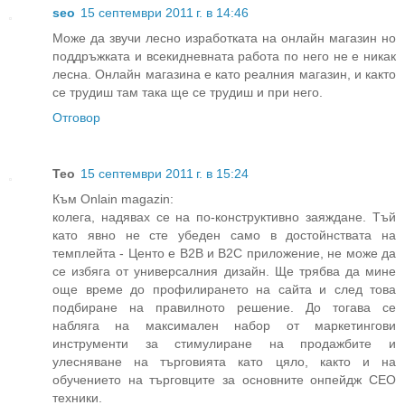
seo
15 септември 2011 г. в 14:46
Може да звучи лесно изработката на онлайн магазин но
поддръжката и всекидневната работа по него не е никак
лесна. Онлайн магазина е като реалния магазин, и както
се трудиш там така ще се трудиш и при него.
Отговор
Тео
15 септември 2011 г. в 15:24
Към Onlain magazin:
колега, надявах се на по-конструктивно заяждане. Тъй
като явно не сте убеден само в достойнствата на
темплейта - Центо е В2В и В2С приложение, не може да
се избяга от универсалния дизайн. Ще трябва да мине
още време до профилирането на сайта и след това
подбиране на правилното решение. До тогава се
набляга на максимален набор от маркетингови
инструменти за стимулиране на продажбите и
улесняване на търговията като цяло, както и на
обучението на търговците за основните онпейдж СЕО
техники.