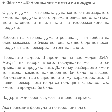
+ <title> + <alt> + описание = името на продукта
С други думи – ключовата дума която оптимизирате е
името на продукта и се съдържа в описанието, тайтъла,
мета таговете и в алт тага на изображението на
продукта.
Изборът на ключова дума е решаващ – тя трябва да
бъде максимално близо до това как ще бъде потърсен
продуктът. Ето пример за по-голяма яснота:
Продавате чадъри. Въпреки, че на вас модел 354А-
MSQ84 ви говори много, послушайте ме – не си
кръщавайте продукта така. Дайте му разбираемо име и
то такова, каквото най-вероятно би било потърсено.
Използвайте най-съществените му характеристики. В
нашия пример нека те да са пол, цвят, качество. Така
името на продукта би било:
Чадър мъжки черен с луксозна дървена дръжка
Ако приложим формулата по-горе, тайтъла е: