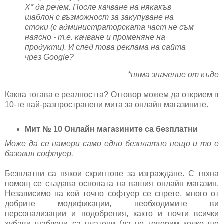
Х* да речем. После качване на някакъв
шаблон с възможност за закупуване на
стоки (с администраторската част не съм
наясно - т.е. качване и променяне на
продукти). И след това реклама на сайта
чрез Google?
*няма значение от къде
Каква тогава е реалността? Отговор можем да открием в
10-те най-разпространени мита за онлайн магазините.
Мит № 10 Онлайн магазините са безплатни
Може да се намери само едно безплатно нещо и то е
базовия софтуер.
Безплатни са някои скриптове за изграждане. С тяхна
помощ се създава основата на вашия онлайн магазин.
Независимо на кой точно софтуер се спрете, много от
добрите модификации, необходимите ви
персонализации и подобрения, както и почти всички
хубави шаблони са платени (да не говорим колко ще