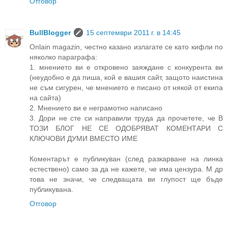
Отговор
BullBlogger
15 септември 2011 г. в 14:45
Onlain magazin, честно казано излагате се като кифли по
няколко параграфа:
1. мнението ви е откровено заяждане с конкурента ви
(неудобно е да пиша, кой е вашия сайт, защото наистина
не съм сигурен, че мнението е писано от някой от екипа
на сайта)
2. Мнението ви е неграмотно написано
3. Дори не сте си направили труда да прочетете, че В
ТОЗИ БЛОГ НЕ СЕ ОДОБРЯВАТ КОМЕНТАРИ С
КЛЮЧОВИ ДУМИ ВМЕСТО ИМЕ
Коментарът е публикуван (след разкарване на линка
естествено) само за да не кажете, че има цензура. М др
това не значи, че следващата ви глупост ще бъде
публикувана.
Отговор