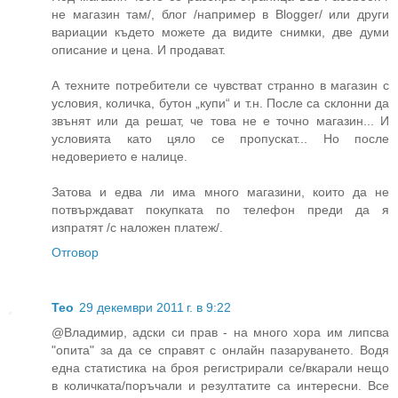
не магазин там/, блог /например в Blogger/ или други
вариации където можете да видите снимки, две думи
описание и цена. И продават.
А техните потребители се чувстват странно в магазин с
условия, количка, бутон „купи“ и т.н. После са склонни да
звънят или да решат, че това не е точно магазин... И
условията като цяло се пропускат... Но после
недоверието е налице.
Затова и едва ли има много магазини, които да не
потвърждават покупката по телефон преди да я
изпратят /с наложен платеж/.
Отговор
Teo
29 декември 2011 г. в 9:22
@Владимир, адски си прав - на много хора им липсва
"опита" за да се справят с онлайн пазаруването. Водя
една статистика на броя регистрирали се/вкарали нещо
в количката/поръчали и резултатите са интересни. Все