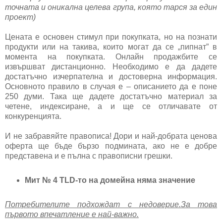
точната и оникална целева група, която тарся за един
проект)
Цената е основен стимул при покупката, но на познати
продукти или на такива, които могат да се „пипнат” в
момента на покупката. Онлайн продажбите се
извършват дистанционно. Необходимо е да дадете
достатъчно изчерпателна и достоверна информация.
Основното правило в случая е – описанието да е поне
250 думи. Така ще дадете достатъчно материал за
четене, индексиране, а и ще се отличавате от
конкуренцията.
И не забравяйте правописа! Дори и най-добрата ценова
оферта ще бъде бързо подмината, ако не е добре
представена и е пълна с правописни грешки.
Мит № 4 TLD-то на домейна няма значение
Потребителите подхождат с недоверие.За това
първото впечатление е най-важно.