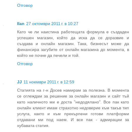
Отговор
Ilan
27 октомври 2011 г. в 10:27
Като че ли наистина работещата формула е създаден
успешен магазин, който да иска да се доразвие и
създава и онлайн магазин. Така, бизнесът може да
финансира загубите от онлайн магазина до момента, в
който не почне да печели и той.
Отговор
JJ
11 ноември 2011 г. в 12:59
Статията на г-н Досев намирам за полезна. В момента
се оглеждам за решение за онлайн магазин и сайт тъй
като наличното ми е доста "недодялано". Все пак като
онлайн клиент имам страхотно недоверие към такъв тип
услуга, както и към прекърпени готови платформи
отдавани ми под наем. И все пак - адмирации за
хубавата статия.