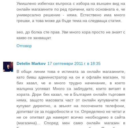
Умишлено избегнах въпроса с избора на външен вид на
онлайн магазините по ред причини, като основната е, че
универсално решение - няма. Естествено има много
грешки, а това може да бъде тема на следваща статия.
seo, до болка сте прав. Уви много хора просто не знаят с
какво се захващат.
Отговор
Detelin Markov
17 септември 2011 г. в 18:35
В общи линии това е истината за онлайн магазините,
като бивш администратор на он и офлайн магазин, то
бих казал, че е много трудно начинание, в което
малцина успяват. Много са заблудите, които витаят в
хората. Дори бих казал, че в България онлайн търговия
няма, защото масовата част от онлайн купувачите не
купуват директно, а звънят на посочените телефони,
допитват се за подробности и т.н. Определено не четат и
не се опитват да намерят всичко необходимо в сайта
(магазина)... Според мен само онлайн магазин в