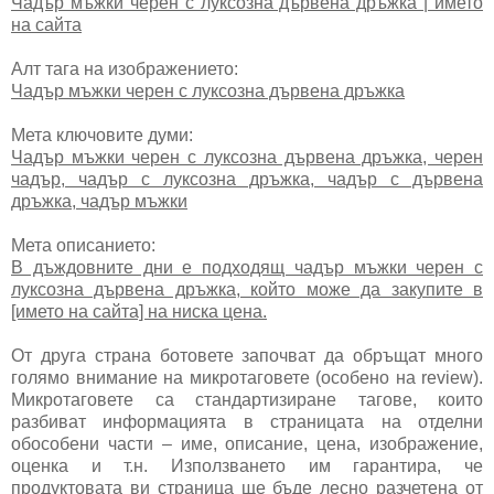
Чадър мъжки черен с луксозна дървена дръжка | името
на сайта
Алт тага на изображението:
Чадър мъжки черен с луксозна дървена дръжка
Мета ключовите думи:
Чадър мъжки черен с луксозна дървена дръжка, черен
чадър, чадър с луксозна дръжка, чадър с дървена
дръжка, чадър мъжки
Мета описанието:
В дъждовните дни е подходящ чадър мъжки черен с
луксозна дървена дръжка, който може да закупите в
[името на сайта] на ниска цена.
От друга страна ботовете започват да обръщат много
голямо внимание на микротаговете (особено на review).
Микротаговете са стандартизиране тагове, които
разбиват информацията в страницата на отделни
обособени части – име, описание, цена, изображение,
оценка и т.н. Използването им гарантира, че
продуктовата ви страница ще бъде лесно разчетена от