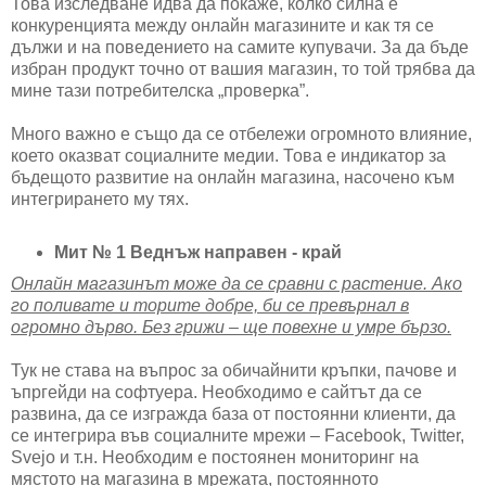
Това изследване идва да покаже, колко силна е
конкуренцията между онлайн магазините и как тя се
дължи и на поведението на самите купувачи. За да бъде
избран продукт точно от вашия магазин, то той трябва да
мине тази потребителска „проверка”.
Много важно е също да се отбележи огромното влияние,
което оказват социалните медии. Това е индикатор за
бъдещото развитие на онлайн магазина, насочено към
интегрирането му тях.
Мит № 1 Веднъж направен - край
Онлайн магазинът може да се сравни с растение. Ако
го поливате и торите добре, би се превърнал в
огромно дърво. Без грижи – ще повехне и умре бързо.
Тук не става на въпрос за обичайнити кръпки, пачове и
ъпргейди на софтуера. Необходимо е сайтът да се
развина, да се изгражда база от постоянни клиенти, да
се интегрира във социалните мрежи – Facebook, Twitter,
Svejo и т.н. Необходим е постоянен мониторинг на
мястото на магазина в мрежата, постоянното