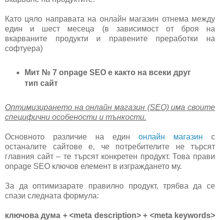
Като цяло направата на онлайн магазин отнема между
един и шест месеца (в зависимост от броя на
вкарваните продукти и правените преработки на
софтуера)
Мит № 7 onpage SEO е както на всеки друг
тип сайт
Оптимизирането на онлайн магазин (SEO) има своите
специфични особености и тънкости.
Основното различие на един
онлайн магазин
с
останалите сайтове е, че потребителите не търсят
главния сайт – те търсят конкретен продукт. Това прави
onpage SEO ключов елемент в изграждането му.
За да оптимизарате правилно продукт, трябва да се
спази следната формула:
ключова дума + <meta description> + <meta keywords>