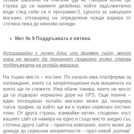
струва да си наемете дизейнер, който задължително
води след себе си и програмист). Цената за завършен
магазин, отговарящ на определени нужди варира от
стотина лева до няколко хиляди.
Мит № 9 Поддръжката е евтина
Асоциирайки с личен блог или фирмен сайт, много
хора не могат да преценят правилно колко струва
поддръжката на онлайн магазин.
На първо място – хостинг. По начало има платформи за
изграждане, които са непретенциозни към машината на
която ще ги сложите. Има обаче такива, които не могат
да се подкарат нормално дори на VPS. Още повече –
един посещаван онлайн магазин може да генерира
такъв трафик, за който ще ви е нужен сериозен хостинг
план. От друга страна, взимайки евтин, споделен хост,
вашият сайт се намира на едно и също място заедно със
стотина други сайта – приятна компания, която може да
доведе до сериозни неприятности – през някой „калпав”