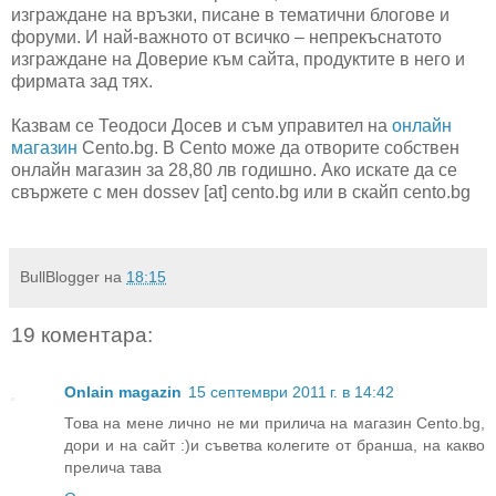
изграждане на връзки, писане в тематични блогове и
форуми. И най-важното от всичко – непрекъснатото
изграждане на Доверие към сайта, продуктите в него и
фирмата зад тях.
Казвам се Теодоси Досев и съм управител на
онлайн
магазин
Cento.bg. В Cento може да отворите собствен
онлайн магазин за 28,80 лв годишно. Ако искате да се
свържете с мен dossev [at] cento.bg или в скайп cento.bg
BullBlogger
на
18:15
19 коментара:
Onlain magazin
15 септември 2011 г. в 14:42
Това на мене лично не ми прилича на магазин Cento.bg,
дори и на сайт :)и съветва колегите от бранша, на какво
прелича тава