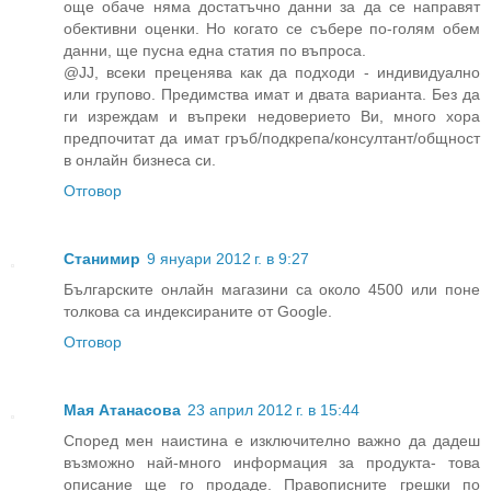
още обаче няма достатъчно данни за да се направят
обективни оценки. Но когато се събере по-голям обем
данни, ще пусна една статия по въпроса.
@JJ, всеки преценява как да подходи - индивидуално
или групово. Предимства имат и двата варианта. Без да
ги изреждам и въпреки недоверието Ви, много хора
предпочитат да имат гръб/подкрепа/консултант/общност
в онлайн бизнеса си.
Отговор
Станимир
9 януари 2012 г. в 9:27
Българските онлайн магазини са около 4500 или поне
толкова са индексираните от Google.
Отговор
Мая Атанасова
23 април 2012 г. в 15:44
Според мен наистина е изключително важно да дадеш
възможно най-много информация за продукта- това
описание ще го продаде. Правописните грешки по