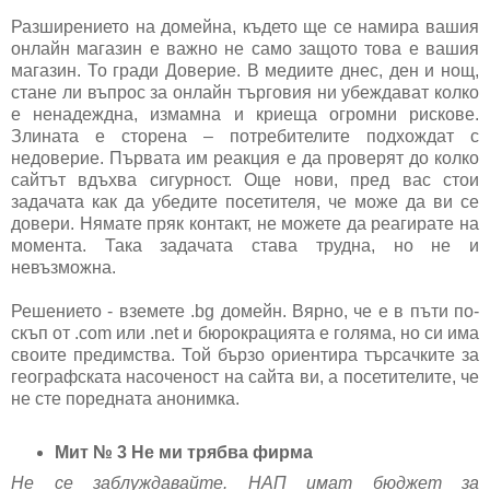
Разширението на домейна, където ще се намира вашия
онлайн магазин е важно не само защото това е вашия
магазин. То гради Доверие. В медиите днес, ден и нощ,
стане ли въпрос за онлайн търговия ни убеждават колко
е ненадеждна, измамна и криеща огромни рискове.
Злината е сторена – потребителите подхождат с
недоверие. Първата им реакция е да проверят до колко
сайтът вдъхва сигурност. Още нови, пред вас стои
задачата как да убедите посетителя, че може да ви се
довери. Нямате пряк контакт, не можете да реагирате на
момента. Така задачата става трудна, но не и
невъзможна.
Решението - вземете .bg домейн. Вярно, че е в пъти по-
скъп от .com или .net и бюрокрацията е голяма, но си има
своите предимства. Той бързо ориентира търсачките за
географската насоченост на сайта ви, а посетителите, че
не сте поредната анонимка.
Мит № 3 Не ми трябва фирма
Не се заблуждавайте. НАП имат бюджет за