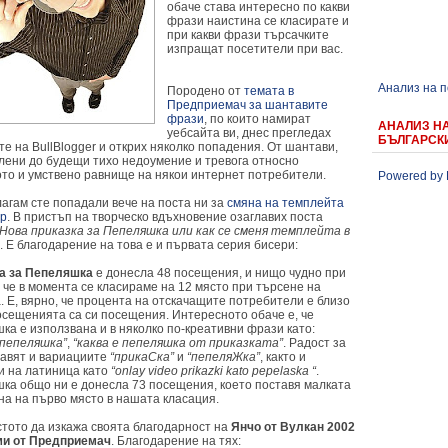
обаче става интересно по какви
фрази наистина се класирате и
при какви фрази търсачките
изпращат посетители при вас.
Анализ на 
Породено от
темата в
Предприемач за шантавите
фрази
, по които намират
АНАЛИЗ Н
уебсайта ви, днес прегледах
БЪЛГАРСК
е на BullBlogger и открих няколко попадения. От шантави,
лени до будещи тихо недоумение и тревога относно
ото и умствено равнище на някои интернет потребители.
Powered by 
агам сте попадали вече на поста ни за
смяна на темплейта
ър
. В пристъп на творческо вдъхновение озаглавих поста
Нова приказка за Пепеляшка или как се сменя темплейта в
. Е благодарение на това е и първата серия бисери:
а за Пепеляшка
е донесла 48 посещения, и нищо чудно при
 че в момента се класираме на 12 място при търсене на
. Е, вярно, че процента на отскачащите потребители е близо
посещенията са си посещения. Интересното обаче е, че
ка е използвана и в няколко по-креативни фрази като:
 пепеляшка”
,
“каква е пепеляшка от приказката”
. Радост за
равят и вариациите
“прикаСка”
и
“пепеляЖка”
, както и
и на латиница като
“onlay video prikazki kato pepelaska “
.
ка общо ни е донесла 73 посещения, което поставя малката
на на първо място в нашата класация.
стото да изкажа своята благодарност на
Янчо от Вулкан 2002
и от Предприемач
. Благодарение на тях: