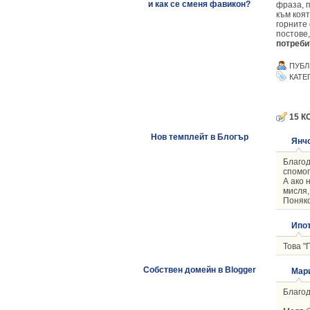
и как се сменя фавикон?
фраза, 
към коя
горните
постове,
потреби
ПУБЛ
КАТЕ
15 К
Нов темплейт в Блогър
Янч
Благод
спомог
А ако 
мисля,
Поняко
Ипо
Това "
Собствен домейн в Blogger
Мар
Благод