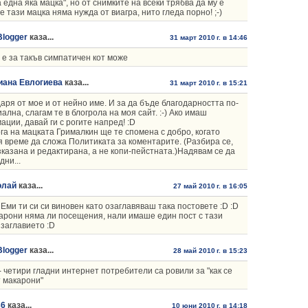
а една яка мацка", но от снимките на всеки трябва да му е
че тази мацка няма нужда от виагра, нито гледа порно! ;-)
Blogger
каза...
31 март 2010 г. в 14:46
 е за такъв симпатичен кот може
иана Евлогиева
каза...
31 март 2010 г. в 15:21
аря от мое и от нейно име. И за да бъде благодарността по-
ална, слагам те в блогрола на моя сайт. :-) Ако имаш
ации, давай ги с рогите напред! :D
ога на мацката Грималкин ще те спомена с добро, когато
 време да сложа Политиката за коментарите. (Разбира се,
казана и редактирана, а не копи-пейстната.)Надявам се да
дни...
олай
каза...
27 май 2010 г. в 16:05
 Еми ти си си виновен като озаглавяваш така постовете :D :D
арони няма ли посещения, нали имаше един пост с тази
 заглавието :D
Blogger
каза...
28 май 2010 г. в 15:23
- четири гладни интернет потребители са ровили за "как се
 макарони"
36
каза...
10 юни 2010 г. в 14:18