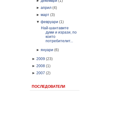
►
декември
(1)
►
април
(4)
►
март
(3)
▼
февруари
(1)
Най-шантавите
думи и изрази, по
които
потребителит...
►
януари
(6)
►
2009
(23)
►
2008
(1)
►
2007
(2)
ПОСЛЕДОВАТЕЛИ