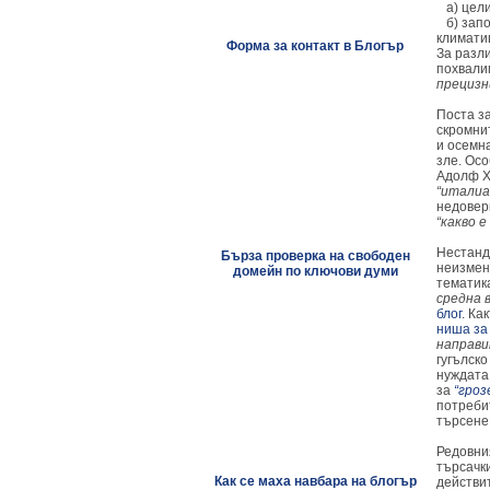
а) цели
б) запо
климати
Форма за контакт в Блогър
За разл
похвали
прецизн
Поста з
скромни
и осемна
зле. Осо
Адолф Х
“италиа
недовер
“какво 
Нестанда
Бърза проверка на свободен
неизмен
домейн по ключови думи
тематик
средна 
блог
. Ка
ниша за
направи
гугълск
нуждата
за
“гроз
потреби
търсене
Редовния
търсачки
Как се маха навбара на блогър
действи