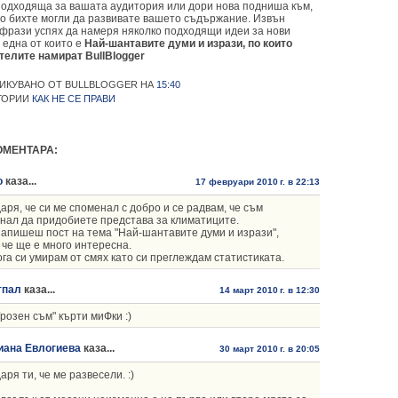
подходяща за вашата аудитория или дори нова подниша към,
то бихте могли да развивате вашето съдържание. Извън
 фрази успях да намеря няколко подходящи идеи за нови
 една от които е
Най-шантавите думи и изрази, по които
телите намират BullBlogger
ИКУВАНО ОТ BULLBLOGGER
НА
15:40
ГОРИИ
КАК НЕ СЕ ПРАВИ
ОМЕНТАРА:
о
каза...
17 февруари 2010 г. в 22:13
аря, че си ме споменал с добро и се радвам, че съм
нал да придобиете представа за климатиците.
напишеш пост на тема "Най-шантавите думи и изрази",
 че ще е много интересна.
га си умирам от смях като си преглеждам статистиката.
тпал
каза...
14 март 2010 г. в 12:30
Грозен съм" кърти миФки :)
иана Евлогиева
каза...
30 март 2010 г. в 20:05
аря ти, че ме развесели. :)