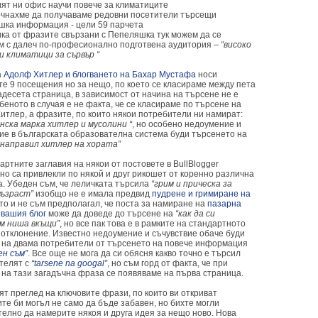
ят ни офис научи повече за климатиците
чнахме да получаваме редовни посетители търсещи
шка информация - цели 59 парчета
ика от фразите свързани с Пепеляшка тук можем да се
м с далеч по-професионално подготвена аудитория –
“високо
и климатици за сървър “
а
Адолф Хитлер и блогването на Бахар Мустафа
носи
те 9 посещения но за нещо, по което се класираме между пета
десета страница, в зависимост от начина на търсене не е
беното в случая е не факта, че се класираме по търсене на
итлер, а фразите, по които някои потребители ни намират:
нска марка хитлер и мусолини “
, но особено недоумение и
ие в българската образователна система буди търсенето на
е направил хитлер на хората”
ртните заглавия на някои от постовете в BullBlogger
но са привлекли по някой и друг рикошет от коренно различна
а. Убеден съм, че леличката търсила
“грим и прическа за
възраст”
изобщо не е имала предвид
пудрене и гримиране на
кто и не съм предполагал, че поста за намиране на
пазарна
 вашия блог
може да доведе до търсене на
“как да си
м ниша вкъщи”
, но все пак това е в рамките на стандартното
о отклонение. Известно недоумение и съчувствие обаче буди
 на двама потребители от търсенето на повече информация
ен съм”
. Все още не мога да си обясня какво точно е търсил
телят с
“
tarsene na googal
”
, но съм горд от факта, че при
 на тази загадъчна фраза се появяваме на първа страница.
т преглед на ключовите фрази, по които ви откриват
те би могъл не само да бъде забавен, но бихте могли
телно да намерите някоя и друга идея за нещо ново. Нова