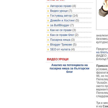
Авторско право
(4)
Видео уроци
(7)
Гостуващ автор
(14)
Домейн и Хостинг
(5)
за BullBlogger
(7)
Как не се прави
(3)
Как се прави блог
(2)
анализит
безсмис
Пазарна ниша
(3)
културн
Blogger Трикове
(5)
Предпол
SEO от нулата
(4)
на блог
ВИДЕО: 
Блогър?
ВИДЕО УРОЦИ
Анализ на потенциала на
Приказк
пазарна ниша за български
условие,
блог
фразата
96, но 
Пепеляш
“дизайн
окото п
вариант
Пепеляш
сладура
Тук е мя
и на
Сам