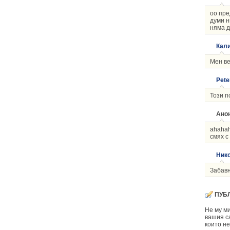
оо пре
думи н
няма д
Кал
Мен ве
Pete
Този п
Анон
ahahah
смях с
Ник
Забавн
ПУБ
Не му ми
вашия са
които не