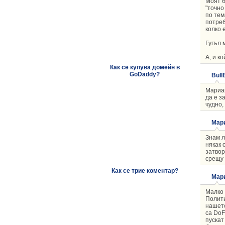
Моят б
"точно
по тем
потреб
колко 
Гугъл 
А, и к
Как се купува домейн в
GoDaddy?
Bull
Мариан
да е з
чудно,
Мар
Знам л
някак 
затвор
срещу н
Как се трие коментар?
Мар
Малко 
Полити
нашето
са DoF
пускат