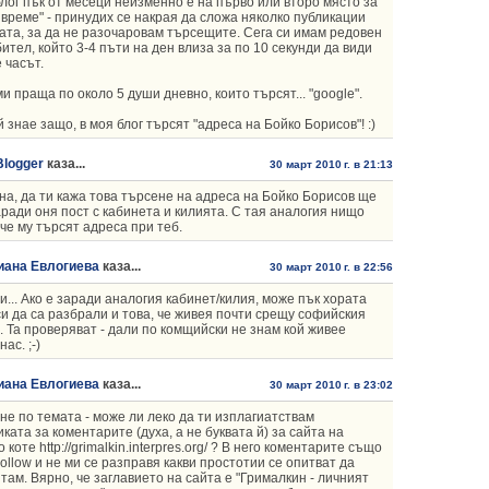
лог пък от месеци неизменно е на първо или второ място за
 време" - принудих се накрая да сложа няколко публикации
ата, за да не разочаровам търсещите. Сега си имам редовен
ител, който 3-4 пъти на ден влиза за по 10 секунди да види
е часът.
ми праща по около 5 души дневно, които търсят... "google".
ой знае защо, в моя блог търсят "адреса на Бойко Борисов"! :)
Blogger
каза...
30 март 2010 г. в 21:13
а, да ти кажа това търсене на адреса на Бойко Борисов ще
аради оня пост с кабинета и килията. С тая аналогия нищо
 че му търсят адреса при теб.
иана Евлогиева
каза...
30 март 2010 г. в 22:56
и... Ако е заради аналогия кабинет/килия, може пък хората
си да са разбрали и това, че живея почти срещу софийския
. Та проверяват - дали по комщийски не знам кой живее
ас. ;-)
иана Евлогиева
каза...
30 март 2010 г. в 23:02
не по темата - може ли леко да ти изплагиатствам
ката за коментарите (духа, а не буквата й) за сайта на
 коте http://grimalkin.interpres.org/ ? В него коментарите също
ollow и не ми се разправя какви простотии се опитват да
 там. Вярно, че заглавието на сайта е "Грималкин - личният