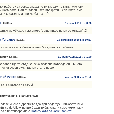
ди работех за сексшоп...да не ви казвам по какви ключови
и намираха. Най-възлови бяха във фетиш секцията, ама
а ги споделям да не ме баннат :D
ин
каза...
15 юли 2010 г. в 3:26
днъж ме убиха с търсенето "защо нищо не ми се отваря" :D
r Yordanov
каза...
19 октомври 2010 г. в 19:23
ост ми е най-любимия в този блог, много е забавен.
имен каза...
21 февруари 2011 г. в 1:09
ahahah ще те съдя за лека телесна повреда еи... Много
 тия ключови думи, ще ми стане нещо ..
олай Русев
каза...
4 юли 2012 г. в 21:59
аата старана на сео :)
ЛИКУВАНЕ НА КОМЕНТАР
слете много а драснете два три реда тук. Линковете към
йт са dofollow, но ще бъдат публикувани само коментари,
 са в противоречие с
Политиката за коментарите