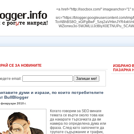
<a href="http://isocbox.com/" imageanchor="1" s
src="https://blogger.googleusercontent.com/
TcrABhBS8O_xGlFgBwF_5zq2aVHknJYR4xk
WZiorwu3o-5WJMLUJct8iyX0ETNUPu_5CAW3RW
РАЙ СЕ ЗА НОВИНИТЕ
ИЗБРАНО 
ПАЗАРНА 
едете email:
нтавите думи и изрази, по които потребителите
т BullBlogger
 февруари 2010 г.
Когато говорим за SEO винаги
темата се върти около това как
да накарате търсачката да ви
намира по определена дума или
фраза. След като започнете да
трупате съдържание и трафик,