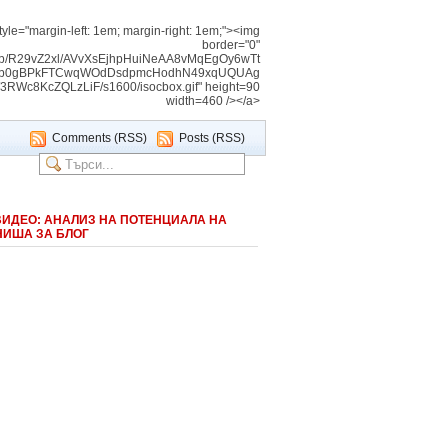
tyle="margin-left: 1em; margin-right: 1em;"><img
border="0"
img/b/R29vZ2xl/AVvXsEjhpHuiNeAA8vMqEgOy6wTt
Vnb0gBPkFTCwqWOdDsdpmcHodhN49xqUQUAg
c8KcZQLzLiF/s1600/isocbox.gif" height=90
width=460 /></a>
Comments (RSS)
Posts (RSS)
ВИДЕО: АНАЛИЗ НА ПОТЕНЦИАЛА НА
НИША ЗА БЛОГ