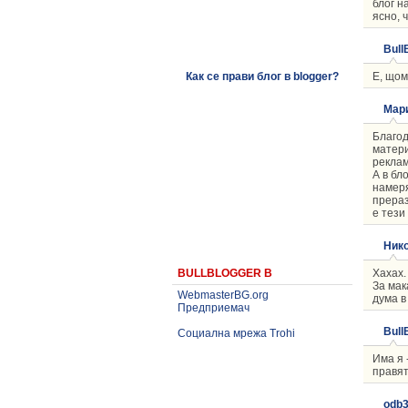
блог н
ясно, 
Bull
Е, щом
Как се прави блог в blogger?
Мар
Благод
матери
реклам
А в бл
намеря
прераз
е тези 
Ник
Хахах.
BULLBLOGGER В
За мак
WebmasterBG.org
дума в
Предприемач
Bull
Социална мрежа Trohi
Има я 
правят
odb