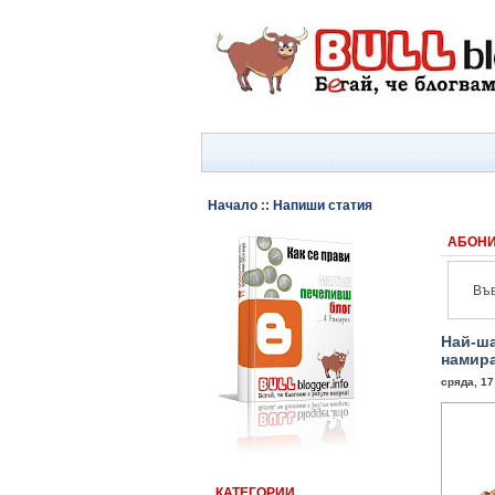
Начало
::
Напиши статия
АБОНИ
Във
Най-ша
намира
сряда, 17
КАТЕГОРИИ