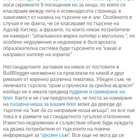
носи скромните 9 посещения но за нещо, по което се
класираме между пета и осемнадесета страница, в
зависимост от начина на търсене не е зле. Особеното в
случая е не факта, че се класираме по търсене на
Адолф Хитлер, а фразите, по които някои потребители
ни намират:
“италианска марка хитлер и мусолини “
, но
особено недоумение и недоверие в българската
образователна система буди търсенето на
“какво е
направил хитлер на хората”
Нестандартните заглавия на някои от постовете в
BullBlogger неизменно са привлекли по някой и друг
рикошет от коренно различна тематика. Убеден съм, че
леличката търсила
“грим и прическа за средна възраст”
изобщо не е имала предвид
пудрене и гримиране на
блог
. Както и не съм предполагал, че поста за намиране
на
пазарна ниша за вашия блог
може да доведе до
търсене на
“как да си направим ниша вкъщи”
, но все пак
това е в рамките на стандартното гугълско отклонение.
Известно недоумение и съчувствие обаче буди нуждата
на двама потребители от търсенето на повече
информация за
“грозен съм”
. Все още не мога да си