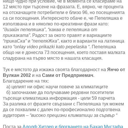
нищо чудно при условие, че в момента се класираме на
12 място при търсене на фразата. Е, вярно, че процента
на отскачащите потребители е близо 96, но посещенията
са си посещения. Интересното обаче е, че Пепеляшка е
използвана и в няколко по-креативни фрази като:
“дизайн пепеляшка”
,
“каква е пепеляшка от
приказката”
. Радост за окото правят и вариациите
“прикаСка”
и
“пепеляЖка”
, както и варианти на латиница
като
“onlay video prikazki kato pepelaska “
. Пепеляшка
общо ни е донесла 73 посещения, което поставя малката
сладурана на първо място в нашата класация.
Тук е мястото да изкажа своята благодарност на
Янчо от
Вулкан 2002
и на
Сами от Предприемач
.
Благодарение на тях:
а) целият ни офис научи повече за климатиците
б) започнахме да получаваме редовни посетители
търсещи климатишка информация - цели 59 парчета
За разлика от фразите свързани с Пепеляшка тук можем
да се похвалим с далеч по-професионално подготвена
аудитория –
“високо прецизни климатици за сървър “
Поста за
Адолф Хитлер и блогването на Бахар Мустафа