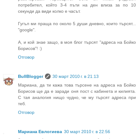
потребител, който 3-4 пъти на ден влиза за по 10
секунди да види колко е часът.
Гугъл ми праща по около 5 души дневно, които търсят...
"google".
А, и кой знае защо, в моя блог търсят "адреса на Бойко
Борисов"! :)
Отговор
BullBlogger
30 март 2010 г. в 21:13
Мариана, да ти кажа това търсене на адреса на Бойко
Борисов ще да е заради оня пост с кабинета и килията.
С тая аналогия нищо чудно, че му търсят адреса при
теб.
Отговор
Мариана Евлогиева
30 март 2010 г. в 22:56