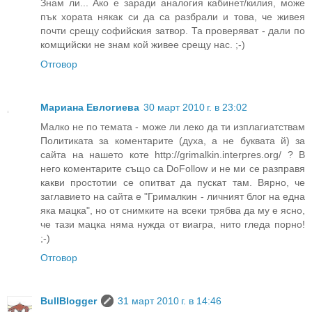
Знам ли... Ако е заради аналогия кабинет/килия, може
пък хората някак си да са разбрали и това, че живея
почти срещу софийския затвор. Та проверяват - дали по
комщийски не знам кой живее срещу нас. ;-)
Отговор
Мариана Евлогиева
30 март 2010 г. в 23:02
Малко не по темата - може ли леко да ти изплагиатствам
Политиката за коментарите (духа, а не буквата й) за
сайта на нашето коте http://grimalkin.interpres.org/ ? В
него коментарите също са DoFollow и не ми се разправя
какви простотии се опитват да пускат там. Вярно, че
заглавието на сайта е "Грималкин - личният блог на една
яка мацка", но от снимките на всеки трябва да му е ясно,
че тази мацка няма нужда от виагра, нито гледа порно!
;-)
Отговор
BullBlogger
31 март 2010 г. в 14:46