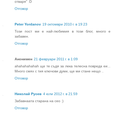
отваря" :D
Отговор
Peter Yordanov
19 октомври 2010 г. в 19:23
Този пост ми е най-любимия в този блог, много е
забавен.
Отговор
Анонимен
21 февруари 2011 г. в 1:09
ahahahahahah ще те съдя за лека телесна повреда еи...
Много смях с тия ключови думи, ще ми стане нещо ..
Отговор
Николай Русев
4 юли 2012 г. в 21:59
Забавнаата старана на сео :)
Отговор