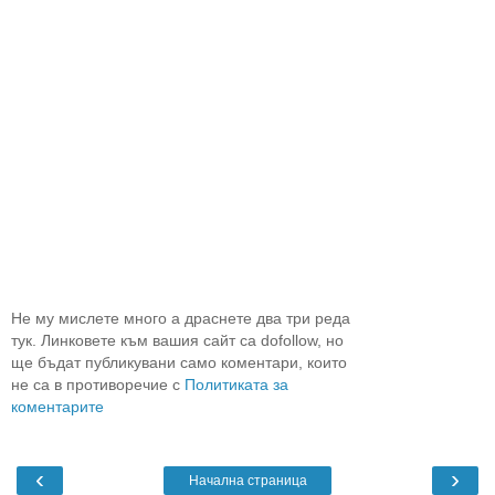
Не му мислете много а драснете два три реда
тук. Линковете към вашия сайт са dofollow, но
ще бъдат публикувани само коментари, които
не са в противоречие с
Политиката за
коментарите
‹
›
Начална страница