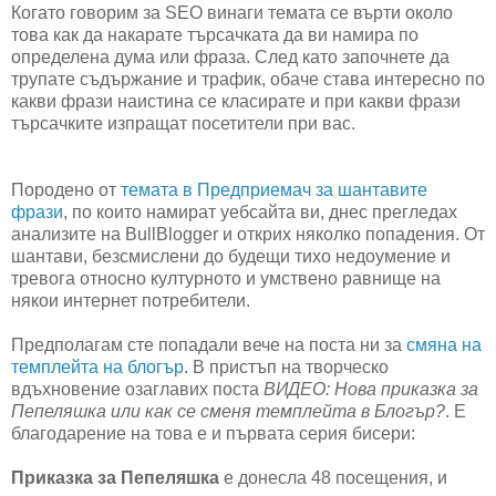
Когато говорим за SEO винаги темата се върти около
това как да накарате търсачката да ви намира по
определена дума или фраза. След като започнете да
трупате съдържание и трафик, обаче става интересно по
какви фрази наистина се класирате и при какви фрази
търсачките изпращат посетители при вас.
Породено от
темата в Предприемач за шантавите
фрази
, по които намират уебсайта ви, днес прегледах
анализите на BullBlogger и открих няколко попадения. От
шантави, безсмислени до будещи тихо недоумение и
тревога относно културното и умствено равнище на
някои интернет потребители.
Предполагам сте попадали вече на поста ни за
смяна на
темплейта на блогър
. В пристъп на творческо
вдъхновение озаглавих поста
ВИДЕО: Нова приказка за
Пепеляшка или как се сменя темплейта в Блогър?
. Е
благодарение на това е и първата серия бисери:
Приказка за Пепеляшка
е донесла 48 посещения, и