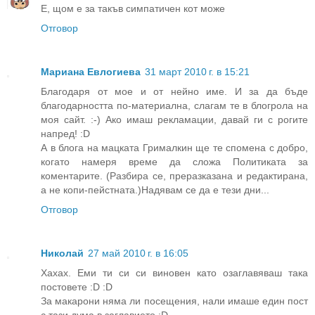
Е, щом е за такъв симпатичен кот може
Отговор
Мариана Евлогиева
31 март 2010 г. в 15:21
Благодаря от мое и от нейно име. И за да бъде
благодарността по-материална, слагам те в блогрола на
моя сайт. :-) Ако имаш рекламации, давай ги с рогите
напред! :D
А в блога на мацката Грималкин ще те спомена с добро,
когато намеря време да сложа Политиката за
коментарите. (Разбира се, преразказана и редактирана,
а не копи-пейстната.)Надявам се да е тези дни...
Отговор
Николай
27 май 2010 г. в 16:05
Хахах. Еми ти си си виновен като озаглавяваш така
постовете :D :D
За макарони няма ли посещения, нали имаше един пост