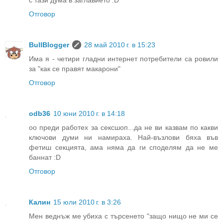
с тази дума в заглавието :D
Отговор
BullBlogger
28 май 2010 г. в 15:23
Има я - четири гладни интернет потребители са ровили
за "как се правят макарони"
Отговор
odb36
10 юни 2010 г. в 14:18
оо преди работех за сексшоп...да не ви казвам по какви
ключови думи ни намираха. Най-възлови бяха във
фетиш секцията, ама няма да ги споделям да не ме
баннат :D
Отговор
Калин
15 юли 2010 г. в 3:26
Мен веднъж ме убиха с търсенето "защо нищо не ми се