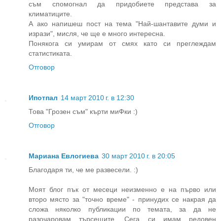
съм спомогнал да придобиете представа за
климатиците.
А ако напишеш пост на тема "Най-шантавите думи и
изрази", мисля, че ще е много интересна.
Понякога си умирам от смях като си преглеждам
статистиката.
Отговор
Ипотпал
14 март 2010 г. в 12:30
Това "Грозен съм" кърти миФки :)
Отговор
Мариана Евлогиева
30 март 2010 г. в 20:05
Благодаря ти, че ме развесели. :)
Моят блог пък от месеци неизменно е на първо или
второ място за "точно време" - принудих се накрая да
сложа няколко публикации по темата, за да не
разочаровам търсещите. Сега си имам редовен