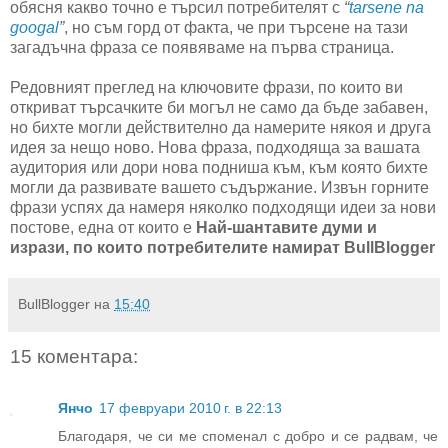
обясня какво точно е търсил потребителят с
“
tarsene na
googal
”
, но съм горд от факта, че при търсене на тази
загадъчна фраза се появяваме на първа страница.
Редовният преглед на ключовите фрази, по които ви
откриват търсачките би могъл не само да бъде забавен,
но бихте могли действително да намерите някоя и друга
идея за нещо ново. Нова фраза, подходяща за вашата
аудитория или дори нова подниша към, към която бихте
могли да развивате вашето съдържание. Извън горните
фрази успях да намеря няколко подходящи идеи за нови
постове, една от които е
Най-шантавите думи и
изрази, по които потребителите намират BullBlogger
BullBlogger
на
15:40
15 коментара:
Янчо
17 февруари 2010 г. в 22:13
Благодаря, че си ме споменал с добро и се радвам, че