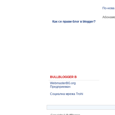
По-нова
Абонаме
Как се прави блог в blogger?
BULLBLOGGER В
WebmasterBG.org
Предприемач
Социална мрежа Trohi