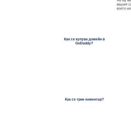
Не му ми
вашия са
които не
Как се купува домейн в
GoDaddy?
Как се трие коментар?