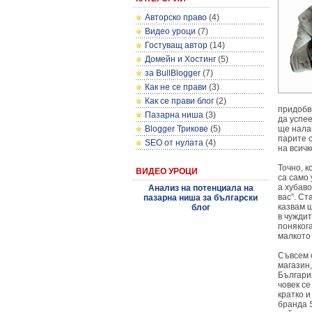
Авторско право
(4)
Видео уроци
(7)
Гостуващ автор
(14)
Домейн и Хостинг
(5)
за BullBlogger
(7)
Как не се прави
(3)
Как се прави блог
(2)
придобвк
Пазарна ниша
(3)
да успее
Blogger Трикове
(5)
ще налаг
парите с
SEO от нулата
(4)
на всичк
Точно, к
ВИДЕО УРОЦИ
са само 
а хубаво
Анализ на потенциала на
вас”. Ст
пазарна ниша за български
казвам ш
блог
в чуждит
понякога
малкото 
Съвсем 
магазин,
България
човек се
кратко и
бранда S