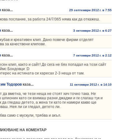
о
каза...
29 септември 2012 г. в 7:55
кова послание, за работа 24/7/365 няма как да откажеш.
н
каза...
3 октомври 2012 г. в 6:27
хубав и креативен клип. Дано повече фирми отделят
ва за качествени клипове.
о
каза...
7 октомври 2012 г. в 2:12
сен клип, както и сайт! До сега не бях попадал на този сайт
ймс Бондовци :D
нтерес на истината си харесах 2-3 неща от там.
сим Тодоров
каза...
11 октомври 2012 г. в 14:10
т да вметна, че тези неща не стоят хич точно така. Не
 шпионин като си взимаш разни джаджи и ги слагаш тук и
ж да гледаш детето, а жена ти като ги намери какво ще
ваш. Нея ли си гледал, детето ли.
бва само с мускули, трябва и акъл.
ЛИКУВАНЕ НА КОМЕНТАР