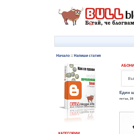
Начало
::
Напиши статия
АБОНИ
Във
Един ш
петък, 28
КАТЕГОРИИ