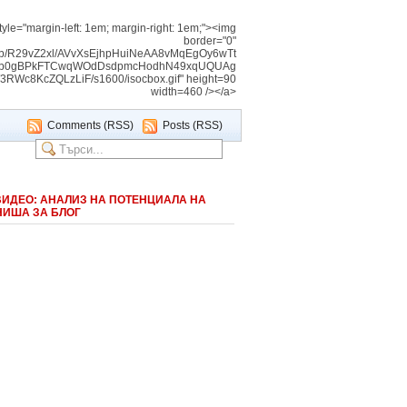
tyle="margin-left: 1em; margin-right: 1em;"><img
border="0"
img/b/R29vZ2xl/AVvXsEjhpHuiNeAA8vMqEgOy6wTt
Vnb0gBPkFTCwqWOdDsdpmcHodhN49xqUQUAg
c8KcZQLzLiF/s1600/isocbox.gif" height=90
width=460 /></a>
Comments (RSS)
Posts (RSS)
ВИДЕО: АНАЛИЗ НА ПОТЕНЦИАЛА НА
НИША ЗА БЛОГ