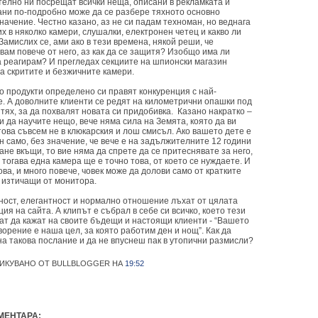
телно ни посрещат всички неща, описани в рекламката и
ани по-подробно може да се разбере тяхното основно
ачение. Честно казано, аз не си падам техноман, но веднага
х в няколко камери, слушалки, електронен четец и какво ли
Замислих се, ами ако в тези времена, някой реши, че
ам повече от него, аз как да се защитя? Изобщо има ли
а реагирам? И прегледах секциите на шпионски магазин
а скритите и безжичните камери.
о продукти определено си правят конкуренция с най-
е. А доволните клиенти се редят на километрични опашки под
 тях, за да похвалят новата си придобивка. Казано накратко –
и да научите нещо, вече няма сила на Земята, която да ви
това съвсем не в клюкарския и лош смисъл. Ако вашето дете е
н само, без значение, че вече е на задължителните 12 години
ане вкъщи, то вие няма да спрете да се притеснявате за него,
 тогава една камера ще е точно това, от което се нуждаете. И
ова, и много повече, човек може да долови само от кратките
, изтичащи от монитора.
ност, елегантност и нормално отношение лъхат от цялата
ия на сайта. А клипът е събрал в себе си всичко, което тези
кат да кажат на своите бъдещи и настоящи клиенти - “Вашето
орение е наша цел, за която работим ден и нощ”. Как да
на такова послание и да не впуснеш пак в утопични размисли?
ИКУВАНО ОТ BULLBLOGGER
НА
19:52
МЕНТАРА: