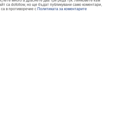
слете много а драснете два три реда тук. Линковете към
йт са dofollow, но ще бъдат публикувани само коментари,
 са в противоречие с
Политиката за коментарите