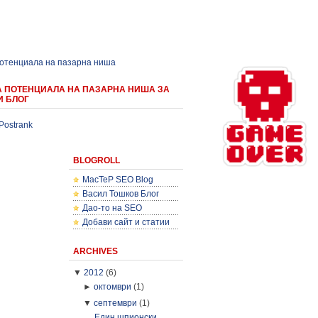
потенциала на пазарна ниша
А ПОТЕНЦИАЛА НА ПАЗАРНА НИША ЗА
И БЛОГ
Postrank
BLOGROLL
MacTeP SEO Blog
Васил Тошков Блог
Дао-то на SEO
Добави сайт и статии
ARCHIVES
▼
2012
(6)
►
октомври
(1)
▼
септември
(1)
Един шпионски