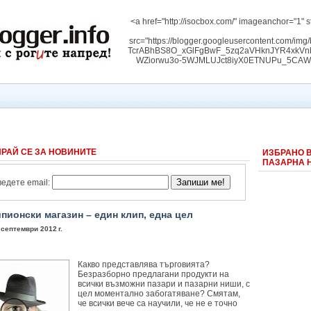
<a href="http://isocbox.com/" imageanchor="1" s
src="https://blogger.googleusercontent.com/
TcrABhBS8O_xGlFgBwF_5zq2aVHknJYR4xk
WZiorwu3o-5WJMLUJct8iyX0ETNUPu_5CAW3RW
РАЙ СЕ ЗА НОВИНИТЕ
ИЗБРАНО 
ПАЗАРНА 
едете email:
пионски магазин – един клип, една цел
 септември 2012 г.
Какво представлява търговията?
Безразборно предлагани продукти на
всички възможни пазари и пазарни ниши, с
цел моментално забогатяване? Смятам,
че всички вече са научили, че не е точно