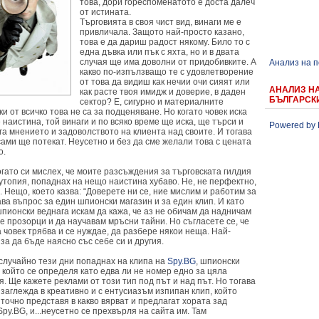
това, дори гореспоменатото е доста далеч
от истината.
Търговията в своя чист вид, винаги ме е
привличала. Защото най-просто казано,
това е да дариш радост някому. Било то с
една дъвка или пък с яхта, но и в двата
случая ще има доволни от придобивките. А
Анализ на 
какво по-изпълзващо те с удовлетворение
от това да видиш как нечии очи сияят или
АНАЛИЗ Н
как расте твоя имидж и доверие, в даден
БЪЛГАРСК
сектор? Е, сигурно и материалните
и от всичко това не са за подценяване. Но когато човек иска
 наистина, той винаги и по всяко време ще иска, ще търси и
Powered by 
а мнението и задоволството на клиента над своите. И тогава
ами ще потекат. Неусетно и без да сме желали това с цената
о.
огато си мислех, че моите разсъждения за търговската гилдия
утопия, попаднах на нещо наистина хубаво. Не, не перфектно,
. Нещо, което казва: “Доверете ни се, ние мислим и работим за
ава въпрос за един шпионски магазин и за един клип. И като
пионски веднага искам да кажа, че аз не обичам да надничам
е прозорци и да научавам мръсни тайни. Но съгласете се, че
 човек трябва и се нуждае, да разбере някои неща. Най-
за да бъде наясно със себе си и другия.
случайно тези дни попаднах на клипа на
Spy.BG
, шпионски
 който се определя като едва ли не номер едно за цяла
. Ще кажете реклами от този тип под път и над път. Но тогава
 заглежда в креативно и с ентусиазъм изпипан клип, който
 точно представя в какво вярват и предлагат хората зад
py.BG, и...неусетно се прехвърля на сайта им. Там