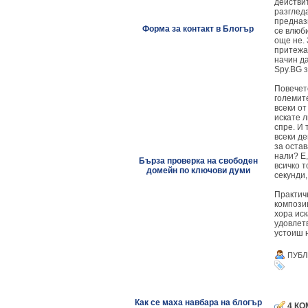
действи
разглед
предназн
Форма за контакт в Блогър
се влюби
още не. 
притежав
начин д
Spy.BG з
Повечет
големит
всеки от
искате л
спре. И 
всеки де
за остав
нали? Е,
Бърза проверка на свободен
всичко т
домейн по ключови думи
секунди
Практич
композиц
хора ис
удовлетв
устоиш 
ПУБЛ
Как се маха навбара на блогър
4 КО