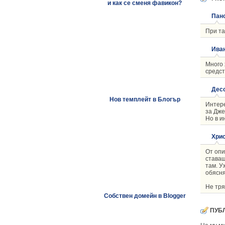
и как се сменя фавикон?
Пан
При та
Ива
Много 
средст
Дес
Нов темплейт в Блогър
Интере
за Дже
Но в и
Хри
От опи
ставаш
там. У
обясня
Не тря
Собствен домейн в Blogger
ПУБ