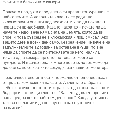
скритите и безжичните камери.
Повечето продукти определено си правят конкуренция с
най-големите. А доволните клиенти се редят на
километрични опашки под всеки от тях, за да похвалят
новата си придобивка. Казано накратко – искате ли да
научите нещо, вече няма сила на Земята, която да ви
спре. И това съвсем не в клюкарския и лош смисъл. Ако
вашето дете е всеки ден само, без значение, че вече е на
задължителните 12 години за оставане вкъщи, то вие
няма да спрете да се притеснявате за него, нали? Е,
тогава една камера ще е точно това, от което се
нуждаете. И всичко това, и много повече, човек може да
долови само от кратките секунди, изтичащи от монитора.
Практичност, елегантност и нормално отношение лъхат
от цялата композиция на сайта. А клипът е събрал в
себе си всичко, което тези хора искат да кажат на своите
бъдещи и настоящи клиенти - “Вашето удовлетворение е
наша цел, за която работим ден и нощ”. Как да устоиш на
такова послание и да не впуснеш пак в утопични
размисли?