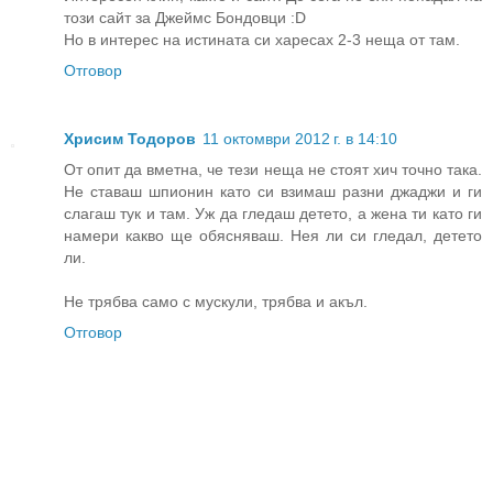
този сайт за Джеймс Бондовци :D
Но в интерес на истината си харесах 2-3 неща от там.
Отговор
Хрисим Тодоров
11 октомври 2012 г. в 14:10
От опит да вметна, че тези неща не стоят хич точно така.
Не ставаш шпионин като си взимаш разни джаджи и ги
слагаш тук и там. Уж да гледаш детето, а жена ти като ги
намери какво ще обясняваш. Нея ли си гледал, детето
ли.
Не трябва само с мускули, трябва и акъл.
Отговор