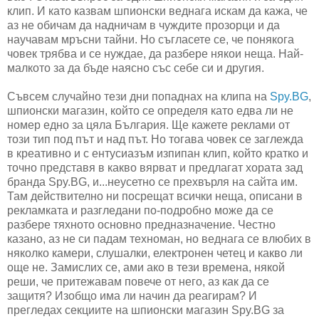
клип. И като казвам шпионски веднага искам да кажа, че
аз не обичам да надничам в чуждите прозорци и да
научавам мръсни тайни. Но съгласете се, че понякога
човек трябва и се нуждае, да разбере някои неща. Най-
малкото за да бъде наясно със себе си и другия.
Съвсем случайно тези дни попаднах на клипа на
Spy.BG
,
шпионски магазин, който се определя като едва ли не
номер едно за цяла България. Ще кажете реклами от
този тип под път и над път. Но тогава човек се заглежда
в креативно и с ентусиазъм изпипан клип, който кратко и
точно представя в какво вярват и предлагат хората зад
бранда Spy.BG, и...неусетно се прехвърля на сайта им.
Там действително ни посрещат всички неща, описани в
рекламката и разгледани по-подробно може да се
разбере тяхното основно предназначение. Честно
казано, аз не си падам техноман, но веднага се влюбих в
няколко камери, слушалки, електронен четец и какво ли
още не. Замислих се, ами ако в тези времена, някой
реши, че притежавам повече от него, аз как да се
защитя? Изобщо има ли начин да реагирам? И
прегледах секциите на шпионски магазин Spy.BG за