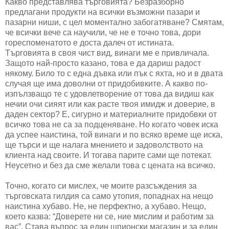
Какво представлява търговията? Безразборно
предлагани продукти на всички възможни пазари и
пазарни ниши, с цел моментално забогатяване? Смятам,
че всички вече са научили, че не е точно това, дори
гореспоменатото е доста далеч от истината.
Търговията в своя чист вид, винаги ме е привличала.
Защото най-просто казано, това е да дариш радост
някому. Било то с една дъвка или пък с яхта, но и в двата
случая ще има доволни от придобивките. А какво по-
изпълзващо те с удовлетворение от това да видиш как
нечии очи сияят или как расте твоя имидж и доверие, в
даден сектор? Е, сигурно и материалните придобвки от
всичко това не са за подценяване. Но когато човек иска
да успее наистина, той винаги и по всяко време ще иска,
ще търси и ще налага мнението и задоволството на
клиента над своите. И тогава парите сами ще потекат.
Неусетно и без да сме желали това с цената на всичко.
Точно, когато си мислех, че моите разсъждения за
търговската гилдия са само утопия, попаднах на нещо
наистина хубаво. Не, не перфектно, а хубаво. Нещо,
което казва: “Доверете ни се, ние мислим и работим за
вас”. Става въпрос за един шпионски магазин и за един