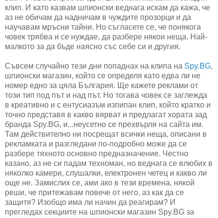
клип. И като казвам шпионски веднага искам да кажа, че
аз не обичам да надничам в чуждите прозорци и да
научавам мръсни тайни. Но съгласете се, че понякога
човек трябва и се нуждае, да разбере някои неща. Най-
малкото за да бъде наясно със себе си и другия.
Съвсем случайно тези дни попаднах на клипа на
Spy.BG
,
шпионски магазин, който се определя като едва ли не
номер едно за цяла България. Ще кажете реклами от
този тип под път и над път. Но тогава човек се заглежда
в креативно и с ентусиазъм изпипан клип, който кратко и
точно представя в какво вярват и предлагат хората зад
бранда Spy.BG, и...неусетно се прехвърля на сайта им.
Там действително ни посрещат всички неща, описани в
рекламката и разгледани по-подробно може да се
разбере тяхното основно предназначение. Честно
казано, аз не си падам техноман, но веднага се влюбих в
няколко камери, слушалки, електронен четец и какво ли
още не. Замислих се, ами ако в тези времена, някой
реши, че притежавам повече от него, аз как да се
защитя? Изобщо има ли начин да реагирам? И
прегледах секциите на шпионски магазин Spy.BG за