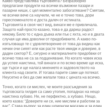
Какво представлява търговията? Безразборно
предлагани продукти на всички възможни пазари и
пазарни ниши, с цел моментално забогатяване? Смятам,
че всички вече са научили, че не е точно това, дори
гореспоменатото е доста далеч от истината.
Търговията в своя чист вид, винаги ме е привличала.
Защото най-просто казано, това е да дариш радост
някому. Било то с една дъвка или пък с яхта, но и в двата
случая ще има доволни от придобивките. А какво по-
изпълзващо те с удовлетворение от това да видиш как
нечии очи сияят или как расте твоя имидж и доверие, в
даден сектор? Е, сигурно и материалните придобвки от
всичко това не са за подценяване. Но когато човек иска
да успее наистина, той винаги и по всяко време ще иска,
ще търси и ще налага мнението и задоволството на
клиента над своите. И тогава парите сами ще потекат.
Неусетно и без да сме желали това с цената на всичко.
Точно, когато си мислех, че моите разсъждения за
търговската гилдия са само утопия, попаднах на нещо
наистина хубаво. Не, не перфектно, а хубаво. Нещо,
което казва: “Доверете ни се, ние мислим и работим за
вас”. Става въпрос за един шпионски магазин и за един