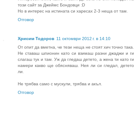
този сайт за Джеймс Бондовци :D
Но в интерес на истината си харесах 2-3 неща от там.
Отговор
Хрисим Тодоров
11 октомври 2012 г. в 14:10
От опит да вметна, че тези неща не стоят хич точно така.
Не ставаш шпионин като си взимаш разни джаджи и ги
слагаш тук и там. Уж да гледаш детето, а жена ти като ги
намери какво ще обясняваш. Нея ли си гледал, детето
ли.
Не трябва само с мускули, трябва и акъл.
Отговор