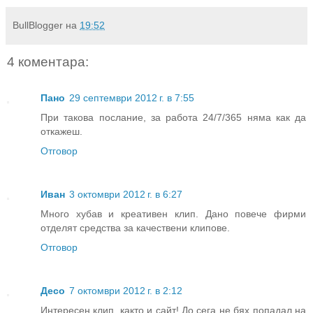
BullBlogger
на
19:52
4 коментара:
Пано
29 септември 2012 г. в 7:55
При такова послание, за работа 24/7/365 няма как да
откажеш.
Отговор
Иван
3 октомври 2012 г. в 6:27
Много хубав и креативен клип. Дано повече фирми
отделят средства за качествени клипове.
Отговор
Десо
7 октомври 2012 г. в 2:12
Интересен клип, както и сайт! До сега не бях попадал на