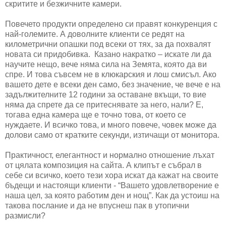
скритите и безжичните камери.
Повечето продукти определено си правят конкуренция с
най-големите. А доволните клиенти се редят на
километрични опашки под всеки от тях, за да похвалят
новата си придобивка. Казано накратко – искате ли да
научите нещо, вече няма сила на Земята, която да ви
спре. И това съвсем не в клюкарския и лош смисъл. Ако
вашето дете е всеки ден само, без значение, че вече е на
задължителните 12 години за оставане вкъщи, то вие
няма да спрете да се притеснявате за него, нали? Е,
тогава една камера ще е точно това, от което се
нуждаете. И всичко това, и много повече, човек може да
долови само от кратките секунди, изтичащи от монитора.
Практичност, елегантност и нормално отношение лъхат
от цялата композиция на сайта. А клипът е събрал в
себе си всичко, което тези хора искат да кажат на своите
бъдещи и настоящи клиенти - “Вашето удовлетворение е
наша цел, за която работим ден и нощ”. Как да устоиш на
такова послание и да не впуснеш пак в утопични
размисли?