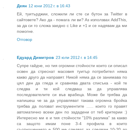
Деян
12 юни 2012 г. в 16:43
Ей, туитърджии, сложили ли сте си бутон за Twitter в
сайтовете? Ако да - помага ли ви? Аз използвах AddThis,
за да си го сложа заедно с Like и +1 и се надявам да ми
помогне.
Отговор
Едуард Димитров
23 юли 2012 г. в 14:45
Супре гайдче, но тия огромни стойности които си описал
освен да стреснат масовия туитър потребител няма
какво друго да направят. Никой няма да се занимава по
цял ден да гледа и сравнява двата списъка - кой те
следва и ти кой следваш за да управлява
последователите си във врабеца. Може би трябва да
напишеш че за да управляват такава огромна бройка
трябва да ползват инструментите ...... които го правят
автоматично всеки ден по зададени от теб критерии :)
Интересно ми е и тия стойности "10% разлика" за какво
са защото имам поне 3-4 профила в които
съотношението е 500 ме следват, аз следвам 10-20 до