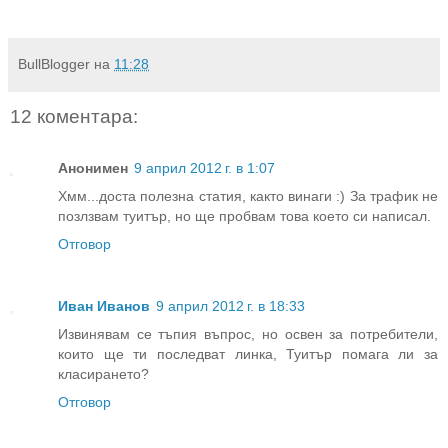
BullBlogger
на
11:28
12 коментара:
Анонимен
9 април 2012 г. в 1:07
Хмм...доста полезна статия, както винаги :) За трафик не
позлзвам туитър, но ще пробвам това което си написал.
Отговор
Иван Иванов
9 април 2012 г. в 18:33
Извинявам се тъпия въпрос, но освен за потребители,
които ще ти последват линка, Туитър помага ли за
класирането?
Отговор