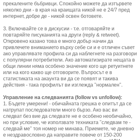
прекалените бъбривци. Спокойно можете да изтървете
няколко дни - в края на краищата никой не е 24/7 пред
интернет, добре де - никой освен ботовете.
3. Включвайте се в дискусии - т.е. отговаряйте и
повтаряйте писуканията на други (reply & retweet).
Откровено казано това е много добър начин да
привлечете вниманието върху себе си и е отличен съвет
ако управлявате профила си да наблегнете на разговори
с популярни потребители. Ако автоматизирате нещата в
общи линии няма особено значение кого ще ретуитнете
или на кого какво ще отговорите. Въпросът е в
статистиката на акаунта ви да се появят и такива
действия - така профилът ви изглежда "нормален".
Управление на следванията (follow vs unfollow):
1. Бъдете умерени! - обичайната грешка е опитът да се
натрупат последователи много бързо. Ако вас ви
следват без вие да следвате не е особено необичайно,
но при условие, че използвате техниката "следвам те -
следвай ме" тоя номер не минава. Приемете, че дневно
е нездравословно да направите повече от 150-200