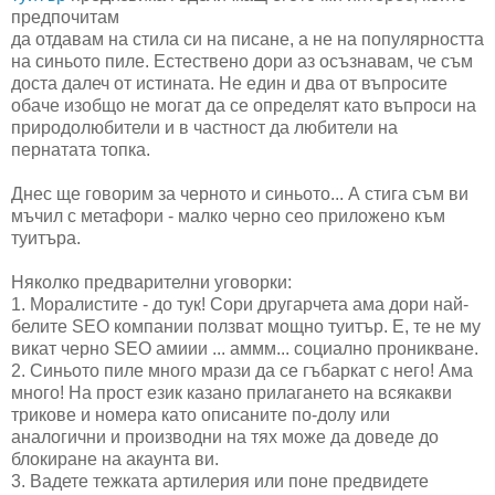
предпочитам
да отдавам на стила си на писане, а не на популярността
на синьото пиле. Естествено дори аз осъзнавам, че съм
доста далеч от истината. Не един и два от въпросите
обаче изобщо не могат да се определят като въпроси на
природолюбители и в частност да любители на
пернатата топка.
Днес ще говорим за черното и синьото... А стига съм ви
мъчил с метафори - малко черно сео приложено към
туитъра.
Няколко предварителни уговорки:
1. Моралистите - до тук! Сори другарчета ама дори най-
белите SEO компании ползват мощно туитър. Е, те не му
викат черно SEO амиии ... аммм... социално проникване.
2. Синьото пиле много мрази да се гъбаркат с него! Ама
много! На прост език казано прилагането на всякакви
трикове и номера като описаните по-долу или
аналогични и производни на тях може да доведе до
блокиране на акаунта ви.
3. Вадете тежката артилерия или поне предвидете