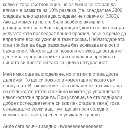
колко е това съотношение, но аз лично се старая да
влизам в рамките на 10% разлика (т.е. следват ме 2800
следователно аз мога да следвам не повече от 3080).
Ако до момента не сте били особено активни с
разкарването на неблагодарниците, които не ви връщат
услугата като последват вашия профил, вече е време да
впрегнете всички усилия в тази посока. Неблагодарната
сган трябва да бъде разкарана без всякаква милост и
съжаление. Можете да си позволите лукса да оставите
десетина супер авторитетни и популярни профила в
нишата ви просто ей така за щипка натуралност.
Май имах още за споделяне, но статията стана доста
дългичка. То ще си покаже в коментарите какво съм
пропуснал. В заключение - ако овладеете техниката да
си отглеждате ятото спокойно можете да управлявате
няколкостотин профила. При условие, че сте подбрали
добре последователите си (вж пак старата тема) това
означава, че всеки ваш туит ще ви носи солидно
количество сочен, пресен и уникален трафик.
Айде сега всички заедно - tweeeeeeeeeeeeeet!