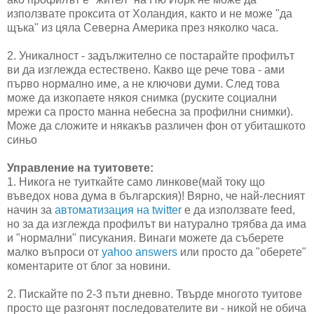
използвате проксита от Холандия, както и не може "да
щъка" из цяла Северна Америка през няколко часа.
2. Уникалност - задължително се постарайте профилът
ви да изглежда естествено. Какво ще рече това - ами
първо нормално име, а не ключови думи. След това
може да изкопаете някоя снимка (руските социални
мрежи са просто манна небесна за профилни снимки).
Може да сложите и някакъв различен фон от убиташкото
синьо
Управление на туитовете:
1. Никога не туиткайте само линкове(май току що
въведох нова дума в българския)! Вярно, че най-лесният
начин за
автоматизация на twitter
е да използвате feed,
но за да изглежда профилът ви натурално трябва да има
и "нормални" писукания. Винаги можете да съберете
малко въпроси от
yahoo answers
или просто да "оберете"
коментарите от блог за новини.
2. Пискайте по 2-3 пъти дневно. Твърде многото туитове
просто ще разгонят последователите ви - никой не обича