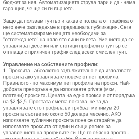
бюджет за нея. Автоматизацията струва пари и да - няма
гаранция, че ще си ги върнете.
Защо да ползвам туитър и каква е ползата от трафика от
него вече разгледахме в предишната публикация. Сега
ще систематизираме нещата необходими за
"отглеждането" на цяло ято сини пилета. Умението да се
управляват десетки или стотици профили в туитър се
отплаща с приличен трафик след всеки смислен туит.
Управление на собствените профили
:
1. Проксита - абсолютно задължително е да използвате
проксита ако управлявате повече от пет профила.
Правилото - по максимум пет профила на прокси. Най-
добрата препоръка е да използвате private (мхм,
платени) проксита. Цената на едно прокси е от порядъка
на $2-$2,5. Простата сметка показва, че за да
управлявате сто профила ви трябват минимум 20
проксита съответно около 50 долара месечно. АКО
използвате публични проксита поне се старайте да
използвате проксита от един и същи регион за
управлението на профилите си. Ще го обясня просто -
ако профилът е "жител" на Ню Йорк не може да