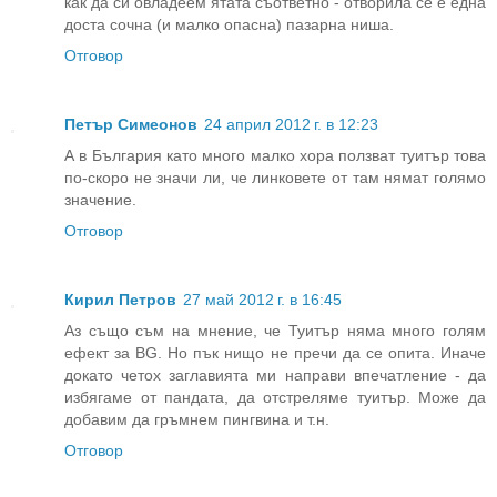
как да си овладеем ятата съответно - отворила се е една
доста сочна (и малко опасна) пазарна ниша.
Отговор
Петър Симеонов
24 април 2012 г. в 12:23
А в България като много малко хора ползват туитър това
по-скоро не значи ли, че линковете от там нямат голямо
значение.
Отговор
Кирил Петров
27 май 2012 г. в 16:45
Аз също съм на мнение, че Туитър няма много голям
ефект за BG. Но пък нищо не пречи да се опита. Иначе
докато четох заглавията ми направи впечатление - да
избягаме от пандата, да отстреляме туитър. Може да
добавим да гръмнем пингвина и т.н.
Отговор