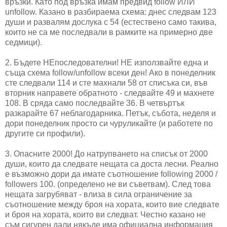
връзки. Като под връзка имам предвид follow ИЛИ
unfollow. Казано в разбираема схема: днес следвам 123
души и развалям дослука с 54 (естествено само такива,
които не са ме последвали в рамките на примерно две
седмици).
2. Бъдете НЕпоследователни! НЕ използвайте една и
съща схема follow/unfollow всеки ден! Ако в понеделник
сте следвали 114 и сте махнали 58 от списъка си, във
вторник направете обратното - следвайте 49 и махнете
108. В сряда само последвайте 36. В четвъртък
разкарайте 67 неблагодарника. Петък, събота, неделя и
дори понеделник просто си чуруликайте (и работете по
другите си профили).
3. Опасните 2000! До натрупването на списък от 2000
души, които да следвате нещата са доста лесни. Реално
е възможно дори да имате съотношение following 2000 /
followers 100. (определено не ви съветвам). След това
нещата загрубяват - влиза в сила ограничение за
съотношение между броя на хората, които вие следвате
и броя на хората, които ви следват. Честно казано не
съм сигурен дали някъде има официална информация