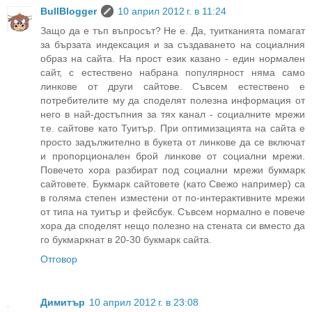
BullBlogger
10 април 2012 г. в 11:24
Защо да е тъп въпросът? Не е. Да, туитканията помагат
за бързата индексация и за създаването на социалния
образ на сайта. На прост език казано - един нормален
сайт, с естествено набрана популярност няма само
линкове от други сайтове. Съвсем естествено е
потребителите му да споделят полезна информация от
него в най-достъпния за тях канал - социалните мрежи
т.е. сайтове като Туитър. При оптимизацията на сайта е
просто задължително в букета от линкове да се включат
и пропорционален брой линкове от социални мрежи.
Повечето хора разбират под социални мрежи букмарк
сайтовете. Букмарк сайтовете (като Свежо например) са
в голяма степен изместени от по-интерактивните мрежи
от типа на туитър и фейсбук. Съвсем нормално е повече
хора да споделят нещо полезно на стената си вместо да
го букмаркнат в 20-30 букмарк сайта.
Отговор
Димитър
10 април 2012 г. в 23:08