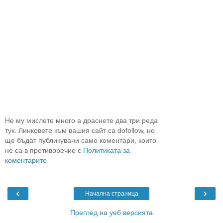
Не му мислете много а драснете два три реда
тук. Линковете към вашия сайт са dofollow, но
ще бъдат публикувани само коментари, които
не са в противоречие с
Политиката за
коментарите
‹
›
Начална страница
Преглед на уеб версията