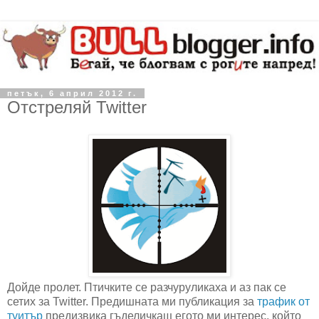
петък, 6 април 2012 г.
Отстреляй Twitter
Дойде пролет. Птичките се разчуруликаха и аз пак се
сетих за Twitter. Предишната ми публикация за
трафик от
туитър
предизвика гъделичкащ егото ми интерес, който