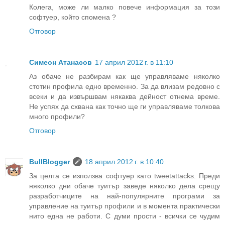
Колега, може ли малко повече информация за този
софтуер, който спомена ?
Отговор
Симеон Атанасов
17 април 2012 г. в 11:10
Аз обаче не разбирам как ще управляваме няколко
стотин профила едно временно. За да влизам редовно с
всеки и да извършвам някаква дейност отнема време.
Не успях да схвана как точно ще ги управляваме толкова
много профили?
Отговор
BullBlogger
18 април 2012 г. в 10:40
За целта се използва софтуер като tweetattacks. Преди
няколко дни обаче туитър заведе няколко дела срещу
разработчиците на най-популярните програми за
управление на туитър профили и в момента практически
нито една не работи. С думи прости - всички се чудим