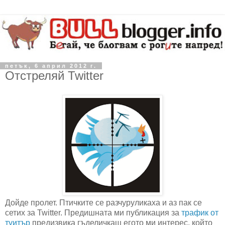
петък, 6 април 2012 г.
Отстреляй Twitter
Дойде пролет. Птичките се разчуруликаха и аз пак се
сетих за Twitter. Предишната ми публикация за
трафик от
туитър
предизвика гъделичкащ егото ми интерес, който