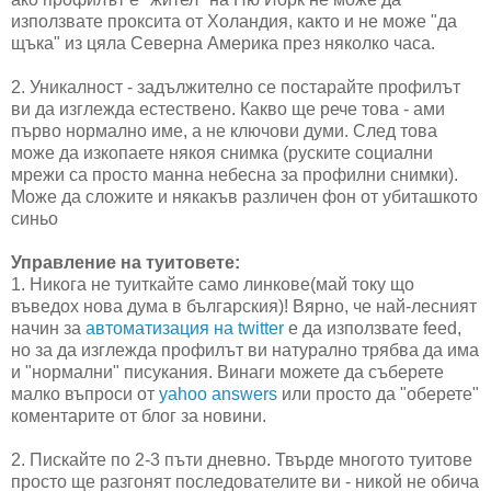
използвате проксита от Холандия, както и не може "да
щъка" из цяла Северна Америка през няколко часа.
2. Уникалност - задължително се постарайте профилът
ви да изглежда естествено. Какво ще рече това - ами
първо нормално име, а не ключови думи. След това
може да изкопаете някоя снимка (руските социални
мрежи са просто манна небесна за профилни снимки).
Може да сложите и някакъв различен фон от убиташкото
синьо
Управление на туитовете:
1. Никога не туиткайте само линкове(май току що
въведох нова дума в българския)! Вярно, че най-лесният
начин за
автоматизация на twitter
е да използвате feed,
но за да изглежда профилът ви натурално трябва да има
и "нормални" писукания. Винаги можете да съберете
малко въпроси от
yahoo answers
или просто да "оберете"
коментарите от блог за новини.
2. Пискайте по 2-3 пъти дневно. Твърде многото туитове
просто ще разгонят последователите ви - никой не обича