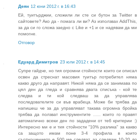
Деян
12 юни 2012 г. в 16:43
Ей, туитърджии, сложили ли сте си бутон за Twitter в
сайтовете? Ако да - помага ли ви? Аз използвах AddThis,
за да си го сложа заедно с Like и +1 и се надявам да ми
помогне.
Отговор
Едуард Димитров
23 юли 2012 г. в 14:45
Супре гайдче, но тия огромни стойности които си описал
освен да стреснат масовия туитър потребител няма
какво друго да направят. Никой няма да се занимава по
цял ден да гледа и сравнява двата списъка - кой те
следва и ти кой следваш за да управлява
последователите си във врабеца. Може би трябва да
напишеш че за да управляват такава огромна бройка
трябва да ползват инструментите ...... които го правят
автоматично всеки ден по зададени от теб критерии :)
Интересно ми е и тия стойности "10% разлика" за какво
са защото имам поне 3-4 профила в които
съотношението е 500 ме следват, аз следвам 10-20 до