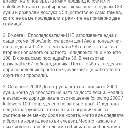
връзки. Като под връзка имам предвид follow ИЛИ
unfollow. Казано в разбираема схема: днес следвам 123
души и развалям дослука с 54 (естествено само такива,
които не са ме последвали в рамките на примерно две
седмици).
2. Бъдете НЕпоследователни! НЕ използвайте една и
съща схема follow/unfollow всеки ден! Ако в понеделник
сте следвали 114 и сте махнали 58 от списъка си, във
вторник направете обратното - следвайте 49 и махнете
108. В сряда само последвайте 36. В четвъртък
разкарайте 67 неблагодарника. Петък, събота, неделя и
дори понеделник просто си чуруликайте (и работете по
другите си профили).
3. Опасните 2000! До натрупването на списък от 2000
души, които да следвате нещата са доста лесни. Реално
е възможно дори да имате съотношение following 2000 /
followers 100. (определено не ви съветвам). След това
нещата загрубяват - влиза в сила ограничение за
съотношение между броя на хората, които вие следвате
и броя на хората, които ви следват. Честно казано не
съм сигурен дали някъде има официална информация