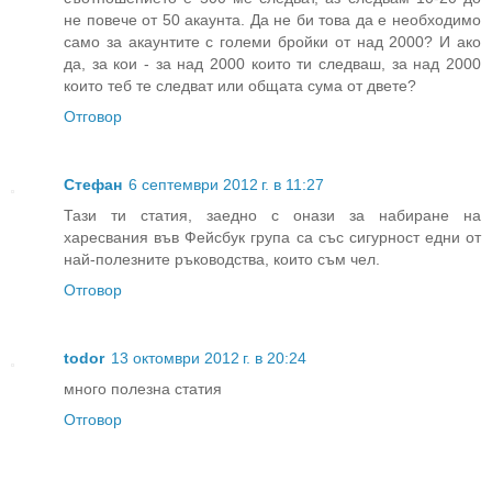
не повече от 50 акаунта. Да не би това да е необходимо
само за акаунтите с големи бройки от над 2000? И ако
да, за кои - за над 2000 които ти следваш, за над 2000
които теб те следват или общата сума от двете?
Отговор
Стефан
6 септември 2012 г. в 11:27
Тази ти статия, заедно с онази за набиране на
харесвания във Фейсбук група са със сигурност едни от
най-полезните ръководства, които съм чел.
Отговор
todor
13 октомври 2012 г. в 20:24
много полезна статия
Отговор