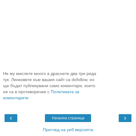
Не му мислете много а драснете два три реда
тук. Линковете към вашия сайт са dofollow, но
ще бъдат публикувани само коментари, които
не са в противоречие с
Политиката за
коментарите
‹
›
Начална страница
Преглед на уеб версията