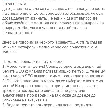
предпочитам
да отдавам на стила си на писане, а не на популярността
на синьото пиле. Естествено дори аз осъзнавам, че съм
доста далеч от истината. Не един и два от въпросите
обаче изобщо не могат да се определят като въпроси на
природолюбители и в частност да любители на
пернатата топка.
Днес ще говорим за черното и синьото... А стига съм ви
мъчил с метафори - малко черно сео приложено към
туитъра.
Няколко предварителни уговорки:
1. Моралистите - до тук! Сори другарчета ама дори най-
белите SEO компании ползват мощно туитър. Е, те не му
викат черно SEO амиии ... аммм... социално проникване.
2. Синьото пиле много мрази да се гъбаркат с него! Ама
много! На прост език казано прилагането на всякакви
трикове и номера като описаните по-долу или
аналогични и производни на тях може да доведе до
блокиране на акаунта ви.
3. Вадете тежката артилерия или поне предвидете