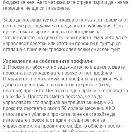
бюджет за нея. Автоматизацията струва пари и да - няма
гаранция, че ще си ги върнете.
Защо да ползвам туитър и каква е ползата от трафика от
него вече разгледахме в предишната публикация. Сега
ще систематизираме нещата необходими за
"отглеждането" на цяло ято сини пилета. Умението да се
управляват десетки или стотици профили в туитър се
отплаща с приличен трафик след всеки смислен туит.
Управление на собствените профили
:
1. Проксита - абсолютно задължително е да използвате
проксита ако управлявате повече от пет профила.
Правилото - по максимум пет профила на прокси. Най-
добрата препоръка е да използвате private (мхм,
платени) проксита. Цената на едно прокси е от порядъка
на $2-$2,5. Простата сметка показва, че за да
управлявате сто профила ви трябват минимум 20
проксита съответно около 50 долара месечно. АКО
използвате публични проксита поне се старайте да
използвате проксита от един и същи регион за
управлението на профилите си. Ще го обясня просто -
ако профилът е "жител" на Ню Йорк не може да