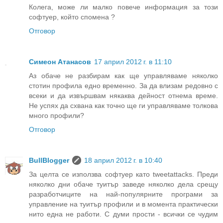
Колега, може ли малко повече информация за този
софтуер, който спомена ?
Отговор
Симеон Атанасов
17 април 2012 г. в 11:10
Аз обаче не разбирам как ще управляваме няколко
стотин профила едно временно. За да влизам редовно с
всеки и да извършвам някаква дейност отнема време.
Не успях да схвана как точно ще ги управляваме толкова
много профили?
Отговор
BullBlogger
18 април 2012 г. в 10:40
За целта се използва софтуер като tweetattacks. Преди
няколко дни обаче туитър заведе няколко дела срещу
разработчиците на най-популярните програми за
управление на туитър профили и в момента практически
нито една не работи. С думи прости - всички се чудим