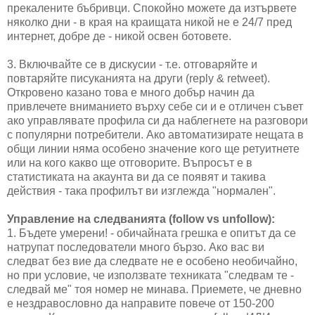
прекалените бъбривци. Спокойно можете да изтървете
няколко дни - в края на краищата никой не е 24/7 пред
интернет, добре де - никой освен ботовете.
3. Включвайте се в дискусии - т.е. отговаряйте и
повтаряйте писуканията на други (reply & retweet).
Откровено казано това е много добър начин да
привлечете вниманието върху себе си и е отличен съвет
ако управлявате профила си да наблегнете на разговори
с популярни потребители. Ако автоматизирате нещата в
общи линии няма особено значение кого ще ретуитнете
или на кого какво ще отговорите. Въпросът е в
статистиката на акаунта ви да се появят и такива
действия - така профилът ви изглежда "нормален".
Управление на следванията (follow vs unfollow):
1. Бъдете умерени! - обичайната грешка е опитът да се
натрупат последователи много бързо. Ако вас ви
следват без вие да следвате не е особено необичайно,
но при условие, че използвате техниката "следвам те -
следвай ме" тоя номер не минава. Приемете, че дневно
е нездравословно да направите повече от 150-200