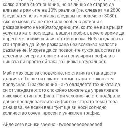
колко е това съотношение, но аз лично се старая да
влизам в рамките на 10% разлика (т.е. следват ме 2800
следователно аз мога да следвам не повече от 3080).
Ако до момента не сте били особено активни с
разкарването на неблагодарниците, които не ви връщат
услугата като последват вашия профил, вече е време да
впрегнете всички усилия в тази посока. Неблагодарната
сган трябва да бъде разкарана без всякаква милост и
съжаление. Можете да си позволите лукса да оставите
десетина супер авторитетни и популярни профила в
нишата ви просто ей така за щипка натуралност.
Май имах още за споделяне, но статията стана доста
дългичка. То ще си покаже в коментарите какво съм
пропуснал. В заключение - ако овладеете техниката да
си отглеждате ятото спокойно можете да управлявате
няколкостотин профила. При условие, че сте подбрали
добре последователите си (вж пак старата тема) това
означава, че всеки ваш туит ще ви носи солидно
количество сочен, пресен и уникален трафик.
Айде сега всички заедно - tweeeeeeeeeeeeeet!