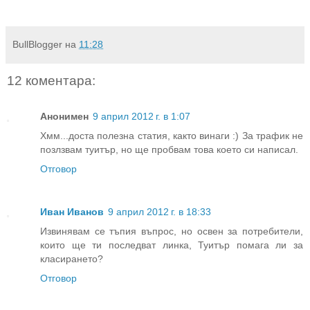
BullBlogger
на
11:28
12 коментара:
Анонимен
9 април 2012 г. в 1:07
Хмм...доста полезна статия, както винаги :) За трафик не
позлзвам туитър, но ще пробвам това което си написал.
Отговор
Иван Иванов
9 април 2012 г. в 18:33
Извинявам се тъпия въпрос, но освен за потребители,
които ще ти последват линка, Туитър помага ли за
класирането?
Отговор