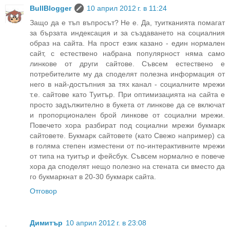
BullBlogger
10 април 2012 г. в 11:24
Защо да е тъп въпросът? Не е. Да, туитканията помагат
за бързата индексация и за създаването на социалния
образ на сайта. На прост език казано - един нормален
сайт, с естествено набрана популярност няма само
линкове от други сайтове. Съвсем естествено е
потребителите му да споделят полезна информация от
него в най-достъпния за тях канал - социалните мрежи
т.е. сайтове като Туитър. При оптимизацията на сайта е
просто задължително в букета от линкове да се включат
и пропорционален брой линкове от социални мрежи.
Повечето хора разбират под социални мрежи букмарк
сайтовете. Букмарк сайтовете (като Свежо например) са
в голяма степен изместени от по-интерактивните мрежи
от типа на туитър и фейсбук. Съвсем нормално е повече
хора да споделят нещо полезно на стената си вместо да
го букмаркнат в 20-30 букмарк сайта.
Отговор
Димитър
10 април 2012 г. в 23:08