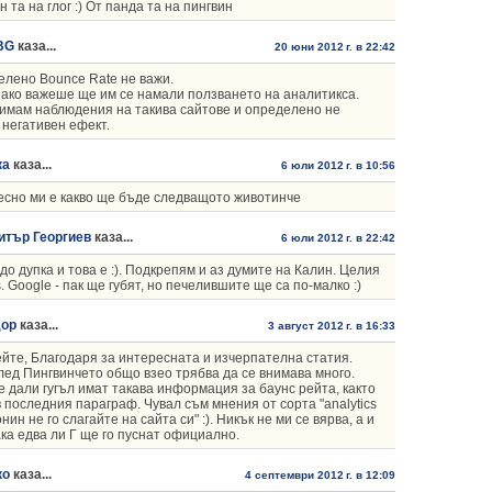
н та на глог :) От панда та на пингвин
BG
каза...
20 юни 2012 г. в 22:42
лено Bounce Rate не важи.
ако важеше ще им се намали ползването на аналитикса.
имам наблюдения на такива сайтове и определено не
 негативен ефект.
ка
каза...
6 юли 2012 г. в 10:56
сно ми е какво ще бъде следващото животинче
итър Георгиев
каза...
6 юли 2012 г. в 22:42
до дупка и това е :). Подкрепям и аз думите на Калин. Целия
s. Google - пак ще губят, но печелившите ще са по-малко :)
дор
каза...
3 август 2012 г. в 16:33
йте, Благодаря за интересната и изчерпателна статия.
лед Пингвинчето общо взео трябва да се внимава много.
е дали гугъл имат такава информация за баунс рейта, както
 последния параграф. Чувал съм мнения от сорта "analytics
нин не го слагайте на сайта си" :). Никък не ми се вярва, а и
ака едва ли Г ще го пуснат официално.
ко
каза...
4 септември 2012 г. в 12:09