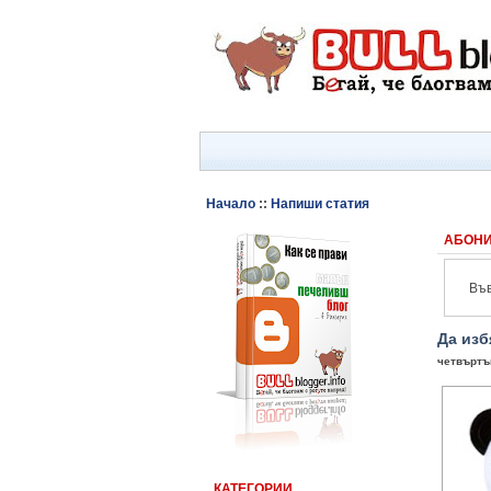
Начало
::
Напиши статия
АБОНИ
Във
Да изб
четвъртък
КАТЕГОРИИ