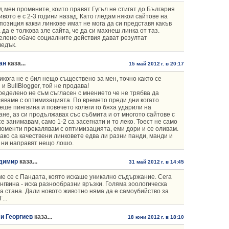
 мен промените, които правят Гугъл не стигат до България
нивото е с 2-3 години назад. Като гледам някои сайтове на
позиция какви линкове имат не мога да си представя какъв
 да е толкова зле сайта, че да си махнеш линка от таз.
лено обаче социалните действия дават резултат
едък.
ан
каза...
15 май 2012 г. в 20:17
икога не е бил нещо съществено за мен, точно както се
 и BullBlogger, той не продава!
ределено не съм съгласен с мнението че не трябва да
яваме с оптимизацията. По времето преди дни когато
ше пингвина и повечето колеги го бяха ударили на
ане, аз си продължавах със събмита и от многото сайтове с
се занимавам, само 1-2 са засегнати и то леко. Тоест не само
моменти прекалявам с оптимизацията, еми дори и се оливам.
ако са качествени линковете едва ли разни панди, манди и
е ни направят нещо лошо.
димир
каза...
31 май 2012 г. в 14:45
е се с Пандата, която искаше уникално съдържание. Сега
нгвина - иска разнообразни връзки. Голяма зоологическа
а стана. Дали новото животно няма да е самоубийство за
...
и Георгиев
каза...
18 юни 2012 г. в 18:10