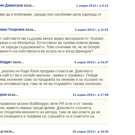
ян Димитров
каза...
1 април 2012 г. в 0:12
кво да я избягваме, заради нея загубихме цяла единица от
мил Георгиев
каза...
3 април 2012 г. в 11:01
т сайтовете ми съдържа много видео материали от Youtube.
жан е на Wordpress. Естествено му трябва повече време,
 се зареди съдържанието. Това означава ли, че за Google
ането на собствената му услуга не е юзър френдли?
Blogger
каза...
6 април 2012 г. в 14:47
 реално не Page Rank продава стоката ви. Доколкото
 сайтът ви е онлайн магазин - важен е трафикът. Пейдж
има значение само за продажба на линкове и за лъскане на
на оптимизатора, така че не му отдавайте такова значение.
оров
каза...
12 април 2012 г. в 17:08
правилно казано BullBlogger, вече PR-а не е от такова
ие, каквото имаше преди време. Доколкото статията,
о споделям мнението на автора, така че ако искате да не
те позициите и трафика си, слушайте се в съветите на
.
ър
каза...
20 април 2012 г. в 18:30