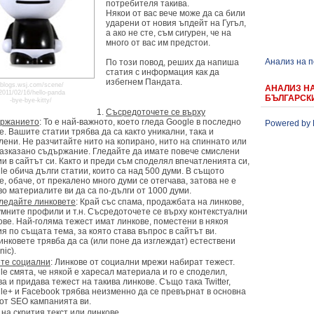
потребителя такива.
Някои от вас вече може да са били
ударени от новия ъпдейт на Гугъл,
а ако не сте, съм сигурен, че на
много от вас им предстои.
Анализ на 
По този повод, реших да напиша
статия с информация как да
избегнем Пандата.
blogs.wsj.com/scene/
АНАЛИЗ Н
2011/02/16/hello-panda
БЪЛГАРСК
-bye-bye-kitty/
Съсредоточете се върху
ржанието
: То е най-важното, което гледа Google в последно
Powered by 
е. Вашите статии трябва да са както уникални, така и
лени. Не разчитайте нито на копирано, нито на спиннато или
азказано съдържание. Гледайте да имате повече смислени
ии в сайтът си. Както и преди съм споделял впечатленията си,
le обича дълги статии, които са над 500 думи. В същото
е, обаче, от прекалено много думи се отегчава, затова не е
во материалите ви да са по-дълги от 1000 думи.
ледайте линковете
: Край със спама, продажбата на линкове,
мните профили и т.н. Съсредоточете се върху контекстуални
ове. Най-голяма тежест имат линкове, поместени в някоя
ия по същата тема, за която става въпрос в сайтът ви.
инковете трявба да са (или поне да изглеждат) естествени
nic).
те социални
: Линкове от социални мрежи набират тежест.
le смята, че някой е харесал материала и го е споделил,
ва и придава тежест на такива линкове. Също така Twitter,
le+ и Facebook трябва неизменно да се превърнат в основна
 от SEO кампанията ви.
 на
скрития текст
или линкове.