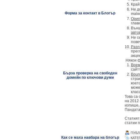
Край
Не д
Форма за контакт в Блогър
malwa
Ориг
глав
Външ
авто
Не с
пове
Разп
прег
акце
Някои фа
Врем
сайтъ
Бърза проверка на свободен
Boun
домейн по ключови думи
стра
коет
може
клас
Това са
на 2012 
изпише, 
Пандата
Статият
статии 
ПУБЛ
Как се маха навбара на блогър
КАТЕ