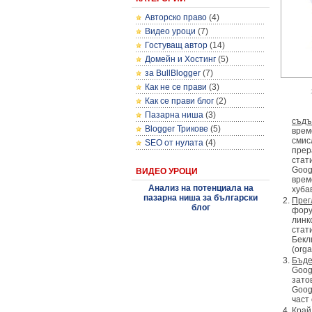
Авторско право
(4)
Видео уроци
(7)
Гостуващ автор
(14)
Домейн и Хостинг
(5)
за BullBlogger
(7)
Как не се прави
(3)
Как се прави блог
(2)
Пазарна ниша
(3)
съдъ
Blogger Трикове
(5)
врем
смис
SEO от нулата
(4)
прер
стат
Goog
ВИДЕО УРОЦИ
врем
Анализ на потенциала на
хуба
пазарна ниша за български
Прег
блог
фору
линк
стат
Бекл
(orga
Бъде
Goog
зато
Goog
част
Край