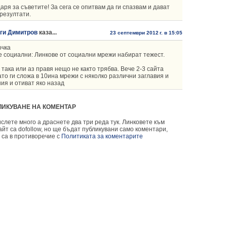
аря за съветите! За сега се опитвам да ги спазвам и дават
резултати.
ги Димитров
каза...
23 септември 2012 г. в 15:05
очка
 социални: Линкове от социални мрежи набират тежест.
 така или аз правя нещо не както трябва. Вече 2-3 сайта
ато ги сложа в 10ина мрежи с няколко различни заглавия и
ия и отиват яко назад
ЛИКУВАНЕ НА КОМЕНТАР
слете много а драснете два три реда тук. Линковете към
йт са dofollow, но ще бъдат публикувани само коментари,
 са в противоречие с
Политиката за коментарите