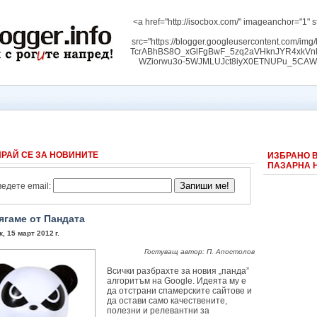
<a href="http://isocbox.com/" imageanchor="1" s
src="https://blogger.googleusercontent.com/
TcrABhBS8O_xGlFgBwF_5zq2aVHknJYR4xk
WZiorwu3o-5WJMLUJct8iyX0ETNUPu_5CAW3RW
РАЙ СЕ ЗА НОВИНИТЕ
ИЗБРАНО 
ПАЗАРНА 
едете email:
ягаме от Пандата
, 15 март 2012 г.
Гостуващ автор: П. Апостолов
Всички разбрахте за новия „панда”
алгоритъм на Google. Идеята му е
да отстрани спамерските сайтове и
да остави само качествените,
полезни и релевантни за