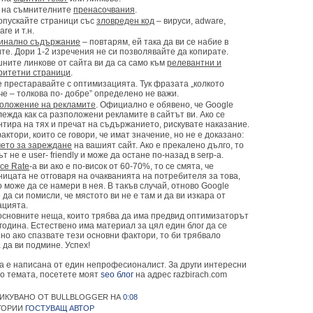
 на съмнителните
пренасочвания
.
опускайте страници със
зловреден код
– вируси, adware,
re и т.н.
инално съдържание
– повтарям, ей така да ви се набие в
ите. Дори 1-2 изречения не си позволявайте да копирате.
ните линкове от сайта ви да са само към
релевантни и
ритетни страници
.
е престаравайте с оптимизацията. Тук фразата „колкото
че – толкова по- добре” определено не важи.
оложение на рекламите
. Официално е обявено, че Google
лежда как са разположени рекламите в сайтът ви. Ако се
нтира на тях и пречат на съдържанието, рискувате наказание.
ктори, които се говори, че имат значение, но не е доказано:
ето за зареждане
на вашият сайт. Ако е прекалено дълго, то
т не е user- friendly и може да остане по-назад в serp-a.
ce Rate
-a ви ако е по-висок от 60-70%, то се смята, че
ницата не отговаря на очакванията на потребителя за това,
о може да се намери в нея. В такъв случай, отново Google
 да си помисли, че мястото ви не е там и да ви изкара от
ацията.
 основните неща, които трябва да има предвид оптимизаторът
година. Естествено има материал за цял един блог да се
но ако спазвате тези основни фактори, то би трябвало
 да ви подмине. Успех!
а е написана от един непрофесионалист. За други интересни
по темата, посетете моят
seo блог
на адрес razbirach.com
ИКУВАНО ОТ BULLBLOGGER
НА
0:08
ГОРИИ
ГОСТУВАЩ АВТОР