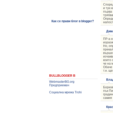
Според
и тук 
първа 
трябва
Опреде
Как се прави блог в blogger?
напосл
Дим
ПР-а н
изрази
Но, оп
прекал
вършее
изчакв
които 
че на 
Обаче 
т.н. щ
BULLBLOGGER В
Вла
WebmasterBG.org
Предприемач
Борихм
пък Пи
Социална мрежа Trohi
градин
самия Г
Крас