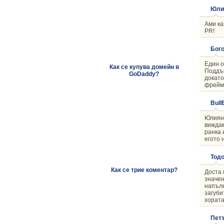
Юли
Ами ка
PR!
Бого
Един о
Как се купува домейн в
Поддър
GoDaddy?
докато
фреймв
Bull
Юлиян,
виждам
ранка 
егото 
Тод
Как се трие коментар?
Доста 
значен
напълн
загуби
хората
Пет