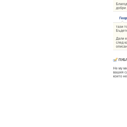
Благод
добри 
Геор
тази т
Бъдете
Дали е
след к
описан
ПУБ
Не му ми
вашия са
които не