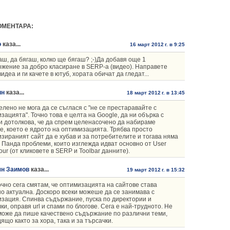
ОМЕНТАРА:
o
каза...
16 март 2012 г. в 9:25
аш, да бягаш, колко ще бягаш? ;-)Да добавя още 1
жение за добро класиране в SERP-a (видео). Направете
идеа и ги качете в ютуб, хората обичат да гледат...
ин
каза...
18 март 2012 г. в 13:45
лено не мога да се съглася с "не се престаравайте с
зацията". Точно това е целта на Google, да ни обърка с
 дотолкова, че да спрем целенасочено да набираме
е, което е ядрото на оптимизацията. Трябва просто
зираният сайт да е хубав и за потребителите и тогава няма
 Панда проблеми, които изглежда идват основно от User
our (от кликовете в SERP и Toolbar данните).
ян Заимов
каза...
19 март 2012 г. в 15:32
очно сега смятам, че оптимизацията на сайтове става
о актуална. Доскоро всеки можеше да се занимава с
зация. Спинва съдържание, пуска по директории и
ки, оправя url и спами по блогове. Сега е най-трудното. Не
може да пише качествено съдържание по различни теми,
ящо както за хора, така и за търсачки.