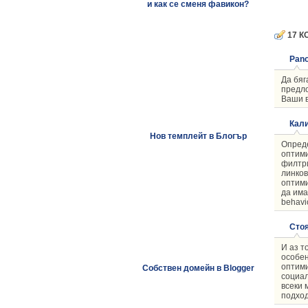
и как се сменя фавикон?
17 К
Pan
Да бяг
предло
Ваши в
Кал
Нов темплейт в Блогър
Опреде
оптими
филтри
линков
оптими
да има
behavi
Сто
И аз т
особен
оптими
Собствен домейн в Blogger
социал
всеки 
подход