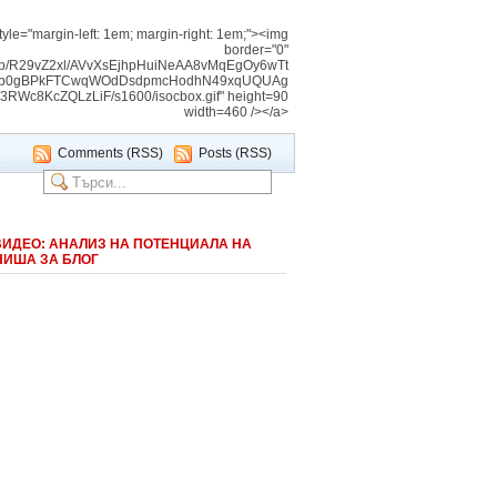
tyle="margin-left: 1em; margin-right: 1em;"><img
border="0"
img/b/R29vZ2xl/AVvXsEjhpHuiNeAA8vMqEgOy6wTt
Vnb0gBPkFTCwqWOdDsdpmcHodhN49xqUQUAg
c8KcZQLzLiF/s1600/isocbox.gif" height=90
width=460 /></a>
Comments (RSS)
Posts (RSS)
ВИДЕО: АНАЛИЗ НА ПОТЕНЦИАЛА НА
НИША ЗА БЛОГ