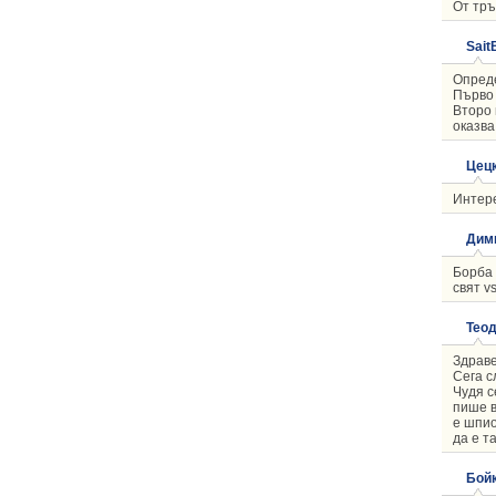
От тръ
Sait
Опреде
Първо 
Второ 
оказва
Цец
Интере
Дим
Борба 
свят v
Тео
Здраве
Сега с
Чудя с
пише в
е шпио
да е т
Бой