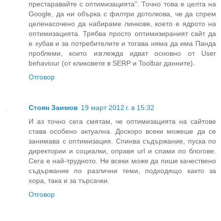
престаравайте с оптимизацията". Точно това е целта на
Google, да ни обърка с филтри дотолкова, че да спрем
целенасочено да набираме линкове, което е ядрото на
оптимизацията. Трябва просто оптимизираният сайт да
е хубав и за потребителите и тогава няма да има Панда
проблеми, които изглежда идват основно от User
behaviour (от кликовете в SERP и Toolbar данните).
Отговор
Стоян Заимов
19 март 2012 г. в 15:32
И аз точно сега смятам, че оптимизацията на сайтове
става особено актуална. Доскоро всеки можеше да се
занимава с оптимизация. Спинва съдържание, пуска по
директории и социалки, оправя url и спами по блогове.
Сега е най-трудното. Не всеки може да пише качествено
съдържание по различни теми, подходящо както за
хора, така и за търсачки.
Отговор