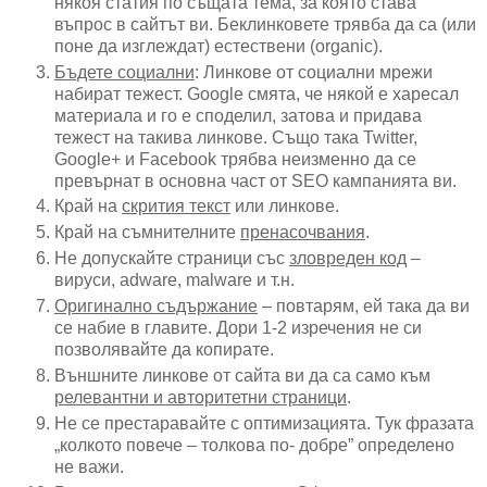
някоя статия по същата тема, за която става
въпрос в сайтът ви. Беклинковете трявба да са (или
поне да изглеждат) естествени (organic).
Бъдете социални
: Линкове от социални мрежи
набират тежест. Google смята, че някой е харесал
материала и го е споделил, затова и придава
тежест на такива линкове. Също така Twitter,
Google+ и Facebook трябва неизменно да се
превърнат в основна част от SEO кампанията ви.
Край на
скрития текст
или линкове.
Край на съмнителните
пренасочвания
.
Не допускайте страници със
зловреден код
–
вируси, adware, malware и т.н.
Оригинално съдържание
– повтарям, ей така да ви
се набие в главите. Дори 1-2 изречения не си
позволявайте да копирате.
Външните линкове от сайта ви да са само към
релевантни и авторитетни страници
.
Не се престаравайте с оптимизацията. Тук фразата
„колкото повече – толкова по- добре” определено
не важи.