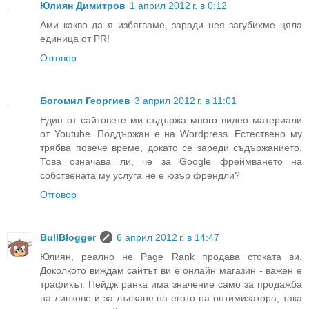
Юлиян Димитров
1 април 2012 г. в 0:12
Ами какво да я избягваме, заради нея загубихме цяла
единица от PR!
Отговор
Богомил Георгиев
3 април 2012 г. в 11:01
Един от сайтовете ми съдържа много видео материали
от Youtube. Поддържан е на Wordpress. Естествено му
трябва повече време, докато се зареди съдържанието.
Това означава ли, че за Google фреймването на
собствената му услуга не е юзър френдли?
Отговор
BullBlogger
6 април 2012 г. в 14:47
Юлиян, реално не Page Rank продава стоката ви.
Доколкото виждам сайтът ви е онлайн магазин - важен е
трафикът. Пейдж ранка има значение само за продажба
на линкове и за лъскане на егото на оптимизатора, така