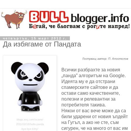
четвъртък, 15 март 2012 г.
Да избягаме от Пандата
Гостуващ автор: П. Апостолов
Всички разбрахте за новия
„панда” алгоритъм на Google.
Идеята му е да отстрани
спамерските сайтове и да
остави само качествените,
полезни и релевантни за
потребителя такива.
Някои от вас вече може да са
били ударени от новия ъпдейт
blogs.wsj.com/scene/
на Гугъл, а ако не сте, съм
2011/02/16/hello-panda
сигурен, че на много от вас им
-bye-bye-kitty/