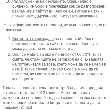
Разположение на рекламите
. Официално е
обявено, че Google преглежда как са разположени
рекламите в сайтът ви. Ако се акцентира на тях и
пречат на съдържанието, рискувате наказание.
Някои фактори, които се говори, че имат значение, но не
е доказано:
Времето за зареждане
на вашият сайт. Ако е
прекалено дълго, то сайтът не е user- friendly и
може да остане по-назад в serp-a.
Bounce Rate
-a ви ако е по-висок от 60-70%, то се
смята, че страницата не отговаря на очакванията
на потребителя за това, което може да се намери в
нея. В такъв случай, отново Google може да си
помисли, че мястото ви не е там и да ви изкара от
класацията.
Това са основните неща, които трябва да има предвид
оптимизаторът на 2012 година. Естествено има
материал за цял един блог да се изпише, но ако спазвате
тези основни фактори, то би трябвало Пандата да ви
подмине. Успех!