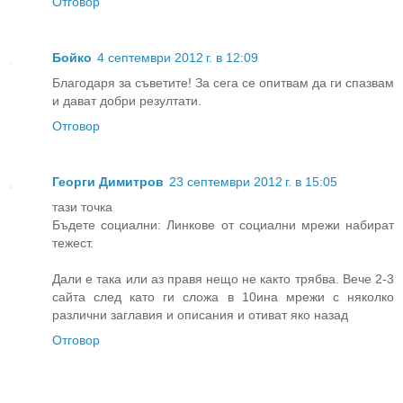
Отговор
Бойко
4 септември 2012 г. в 12:09
Благодаря за съветите! За сега се опитвам да ги спазвам
и дават добри резултати.
Отговор
Георги Димитров
23 септември 2012 г. в 15:05
тази точка
Бъдете социални: Линкове от социални мрежи набират
тежест.
Дали е така или аз правя нещо не както трябва. Вече 2-3
сайта след като ги сложа в 10ина мрежи с няколко
различни заглавия и описания и отиват яко назад
Отговор