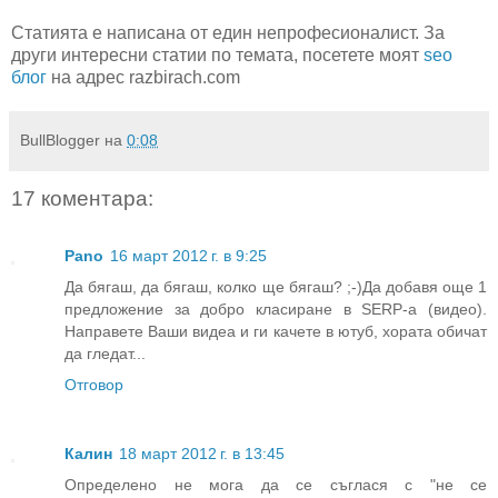
Статията е написана от един непрофесионалист. За
други интересни статии по темата, посетете моят
seo
блог
на адрес razbirach.com
BullBlogger
на
0:08
17 коментара:
Pano
16 март 2012 г. в 9:25
Да бягаш, да бягаш, колко ще бягаш? ;-)Да добавя още 1
предложение за добро класиране в SERP-a (видео).
Направете Ваши видеа и ги качете в ютуб, хората обичат
да гледат...
Отговор
Калин
18 март 2012 г. в 13:45
Определено не мога да се съглася с "не се