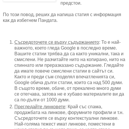
предстои.
По този повод, реших да напиша статия с информация
как да избегнем Пандата.
Съсредоточете се върху съдържанието
: То е най-
важното, което гледа Google в последно време.
Вашите статии трябва да са както уникални, така и
смислени. Не разчитайте нито на копирано, нито на
спиннато или преразказано съдържание. Гледайте
да имате повече смислени статии в сайтът си.
Както и преди съм споделял впечатленията си,
Google обича дълги статии, които са над 500 думи.
В същото време, обаче, от прекалено много думи
се отегчава, затова не е хубаво материалите ви да
са по-дълги от 1000 думи.
Прегледайте линковете
: Край със спама,
продажбата на линкове, форумните профили и т.н.
Съсредоточете се върху контекстуални линкове.
Най-голяма тежест имат линкове, поместени в