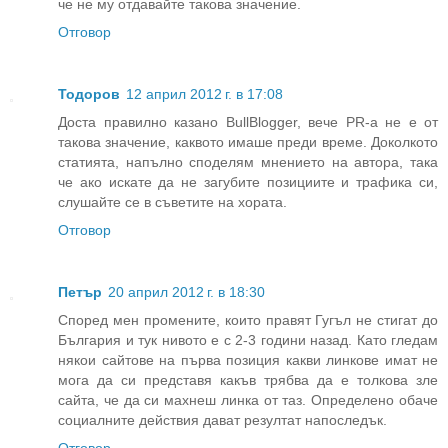
че не му отдавайте такова значение.
Отговор
Тодоров
12 април 2012 г. в 17:08
Доста правилно казано BullBlogger, вече PR-а не е от
такова значение, каквото имаше преди време. Доколкото
статията, напълно споделям мнението на автора, така
че ако искате да не загубите позициите и трафика си,
слушайте се в съветите на хората.
Отговор
Петър
20 април 2012 г. в 18:30
Според мен промените, които правят Гугъл не стигат до
България и тук нивото е с 2-3 години назад. Като гледам
някои сайтове на първа позиция какви линкове имат не
мога да си представя какъв трябва да е толкова зле
сайта, че да си махнеш линка от таз. Определено обаче
социалните действия дават резултат напоследък.
Отговор