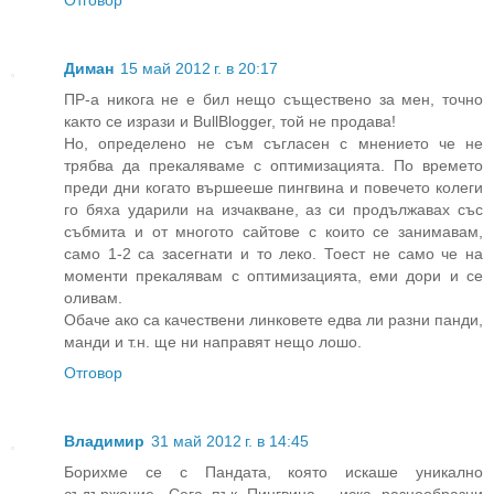
Диман
15 май 2012 г. в 20:17
ПР-а никога не е бил нещо съществено за мен, точно
както се изрази и BullBlogger, той не продава!
Но, определено не съм съгласен с мнението че не
трябва да прекаляваме с оптимизацията. По времето
преди дни когато вършееше пингвина и повечето колеги
го бяха ударили на изчакване, аз си продължавах със
събмита и от многото сайтове с които се занимавам,
само 1-2 са засегнати и то леко. Тоест не само че на
моменти прекалявам с оптимизацията, еми дори и се
оливам.
Обаче ако са качествени линковете едва ли разни панди,
манди и т.н. ще ни направят нещо лошо.
Отговор
Владимир
31 май 2012 г. в 14:45
Борихме се с Пандата, която искаше уникално
съдържание. Сега пък Пингвина - иска разнообразни