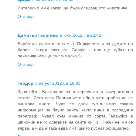
Интересно ми е какво ще бъде следващото животинче
Отговор
Димитър Георгиев
6 юли 2012 г. в 22:42
Борба до дупка и това е :). Подкрепям и аз думите на
Калин. Целия свят vs. Google - пак ще губят, но
печелившите ще са по-малко :)
Отговор
Теодор
3 август 2012 г. в 16:33
Здравейте, Благодаря за интересната и изчерпателна
статия. Сега след Пингвинчето общо взео трябва да се
внимава много. Чудя се дали гугъл имат такава
информация за баунс рейта, както пише в последния
параграф. Чувал съм мнения от сорта "analytics е
шпионин не го слагайте на сайта си" :). Никък не ми се
вярва, а и да е така едва ли Г ще го пуснат официално.