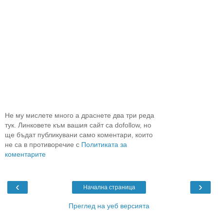
Не му мислете много а драснете два три реда
тук. Линковете към вашия сайт са dofollow, но
ще бъдат публикувани само коментари, които
не са в противоречие с
Политиката за
коментарите
‹
›
Начална страница
Преглед на уеб версията