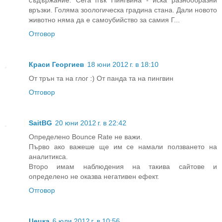
връзки. Голяма зоологическа градина стана. Дали новото
животно няма да е самоубийство за самия Г...
Отговор
Краси Георгиев
18 юни 2012 г. в 18:10
От трън та на глог :) От панда та на пингвин
Отговор
SaitBG
20 юни 2012 г. в 22:42
Определено Bounce Rate не важи.
Първо ако важеше ще им се намали ползването на
аналитикса.
Второ имам наблюдения на такива сайтове и
определено не оказва негативен ефект.
Отговор
Цецка
6 юли 2012 г. в 10:56