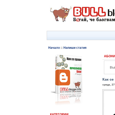
Начало
::
Напиши статия
АБОНИ
Във
Как се
сряда, 27
КАТЕГОРИИ