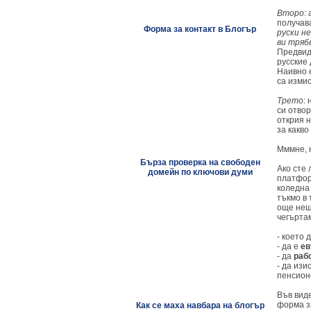
Второ
:
получав
Форма за контакт в Блогър
руски н
ви тряб
Предвидл
русские 
Наивно 
са измис
Трето
:
си отвор
открия н
за какво
Мммне, 
Бърза проверка на свободен
Ако сте 
домейн по ключови думи
платформ
коледна 
тъкмо в 
още нещ
чегърта
- което 
- да е
ев
- да
раб
- да из
пенсион
Във вид
форма за
Как се маха навбара на блогър