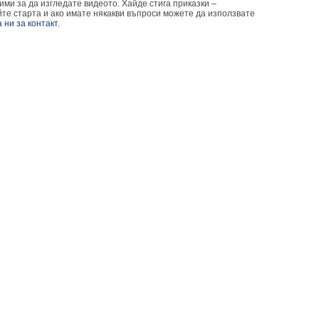
ми за да изгледате видеото. Хайде стига приказки –
йте старта и ако имате някакви въпроси можете да използвате
 ни за контакт
.