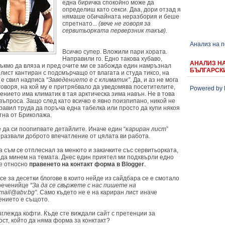
една биричка спокойно може да
определиш като секси. Даа, дори отзад я
нямаше обичайната неразбория и беше
спретнато...
(вече не говоря за
сервитьорката перверзник такъв).
Анализ на 
Всичко супер. Вложили пари хората.
Направили го. Едно такова хубаво,
АНАЛИЗ Н
Тъкмо да вляза и пред очите ми се забожда един намръзнал
БЪЛГАРСК
лист кантиран с подсмърчащо от влагата и студа тиксо, на
е е свил надписа
“Заведението е с климатик”
. Да, и аз не мога
говоря, на кой му е притрябвало да уведомява посетителите,
Powered by 
ението има климатик в тая арктическа зима навън. Не в това
въпроса. Защо след като всичко е явно поизпипано, никой не
равил труда да поръча една табелка или просто да купи някоя
тна от Бриколажа.
 да си поопипвате детайлите. Иначе един “
кариран лист
”
 развали доброто впечатление от цялата ви работа.
 съм се отплеснал за менюто и закачките със сервитьорката,
е да минем на темата. Днес един приятел ми подхвърли едно
е относно
правенето на контакт форма в Blogger
.
е за десетки блогове в които нейде из сайдбара се е смотало
реченийце
“За да се свържете с нас пишете на
mail@abv.bg”
. Само където не е на кариран лист иначе
ението е същото.
глежда кофти. Къде сте виждали сайт с претенции за
ст, който да няма форма за конктакт?