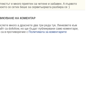
текстът е много приятен за четене и забавен. А първото
което се сетих беше за сервитьорката разбира се :)
ЛИКУВАНЕ НА КОМЕНТАР
слете много а драснете два три реда тук. Линковете към
йт са dofollow, но ще бъдат публикувани само коментари,
 са в противоречие с
Политиката за коментарите