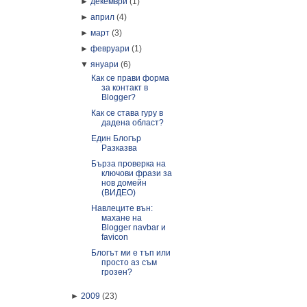
►
декември
(1)
►
април
(4)
►
март
(3)
►
февруари
(1)
▼
януари
(6)
Как се прави форма
за контакт в
Blogger?
Как се става гуру в
дадена област?
Един Блогър
Разказва
Бърза проверка на
ключови фрази за
нов домейн
(ВИДЕО)
Навлеците вън:
махане на
Blogger navbar и
favicon
Блогът ми е тъп или
просто аз съм
грозен?
►
2009
(23)