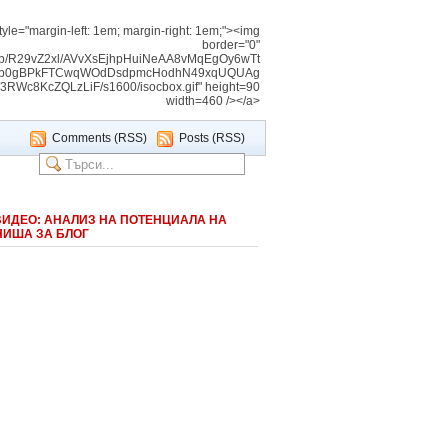
tyle="margin-left: 1em; margin-right: 1em;"><img
border="0"
img/b/R29vZ2xl/AVvXsEjhpHuiNeAA8vMqEgOy6wTt
Vnb0gBPkFTCwqWOdDsdpmcHodhN49xqUQUAg
c8KcZQLzLiF/s1600/isocbox.gif" height=90
width=460 /></a>
Comments (RSS)
Posts (RSS)
ВИДЕО: АНАЛИЗ НА ПОТЕНЦИАЛА НА
НИША ЗА БЛОГ