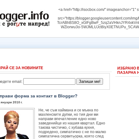
<a href="http://isocbox.com/" imageanchor="1" s
src="https://blogger.googleusercontent.com/
TcrABhBS8O_xGlFgBwF_5zq2aVHknJYR4xk
WZiorwu3o-5WJMLUJct8iyX0ETNUPu_5CAW3RW
РАЙ СЕ ЗА НОВИНИТЕ
ИЗБРАНО 
ПАЗАРНА 
едете email:
 прави форма за контакт в Blogger?
 януари 2010 г.
Не, че съм хаймана и се мъкна по
махленските дупки, но тия дни ми
направи впечатление едно ново
заведенийце из нашия квартал. Едно
такова чистичко, с хубава кухня,
подредено, симпатично с не по-малко
симпатична сервитьорка, която след