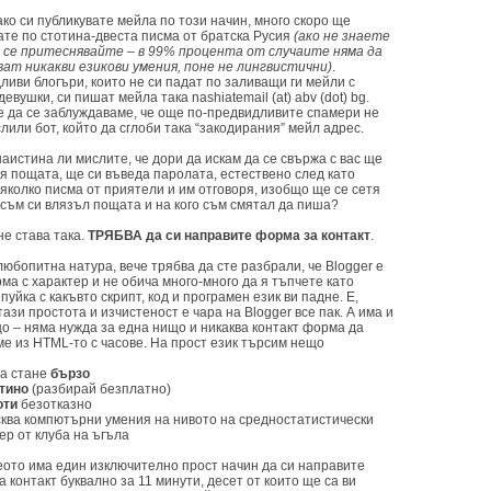
 ако си публикувате мейла по този начин, много скоро ще
ате по стотина-двеста писма от братска Русия
(ако не знаете
е се притеснявайте – в 99% процента от случаите няма да
ват никакви езикови умения, поне не лингвистични)
.
иви блогъри, които не си падат по заливащи ги мейли с
девушки, си пишат мейла така nashiatemail (at) abv (dot) bg.
е да се заблуждаваме, че още по-предвидливите спамери не
лили бот, който да сглоби така “закодирания” мейл адрес.
 наистина ли мислите, че дори да искам да се свържа с вас ще
я пощата, ще си въведа паролата, естествено след като
яколко писма от приятели и им отговоря, изобщо ще се сетя
 съм си влязъл пощата и на кого съм смятал да пиша?
не става така.
ТРЯБВА да си направите форма за контакт
.
любопитна натура, вече трябва да сте разбрали, че Blogger е
а с характер и не обича много-много да я тъпчете като
пуйка с какъвто скрипт, код и програмен език ви падне. Е,
тази простота и изчистеност е чара на Blogger все пак. А има и
о – няма нужда за една нищо и никаква контакт форма да
ме из HTML-то с часове. На прост език търсим нещо
да стане
бързо
тино
(разбирай безплатно)
оти
безотказно
исква компютърни умения на нивото на средностатистически
ер от клуба на ъгъла
еото има един изключително прост начин да си направите
 контакт буквално за 11 минути, десет от които ще са ви