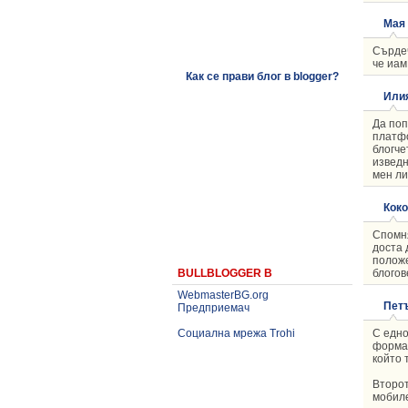
Мая
Сърдеч
че иам
Как се прави блог в blogger?
Или
Да поп
платфо
блогче
изведн
мен ли
Коко
Спомня
доста 
положе
блогов
BULLBLOGGER В
WebmasterBG.org
Пет
Предприемач
С едно
Социална мрежа Trohi
формат
който 
Второт
мобил