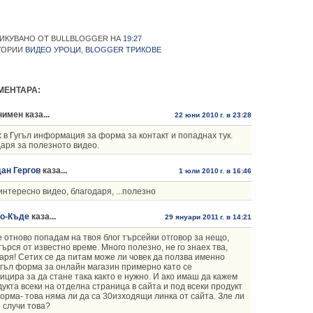
ИКУВАНО ОТ BULLBLOGGER
НА
19:27
ГОРИИ
ВИДЕО УРОЦИ
,
BLOGGER ТРИКОВЕ
МЕНТАРА:
имен каза...
22 юни 2010 г. в 23:28
 в Гугъл информация за форма за контакт и попаднах тук.
аря за полезното видео.
ан Гергов
каза...
1 юли 2010 г. в 16:46
интересно видео, благодаря, ...полезно
во-Къде
каза...
29 януари 2011 г. в 14:21
 отново попадам на твоя блог търсейки отговор за нещо,
търся от известно време. Много полезно, не го знаех тва,
аря! Сетих се да питам може ли човек да ползва именно
угъл форма за онлайн магазин примерно като се
цира за да стане така както е нужно. И ако имаш да кажем
укта всеки на отделна страница в сайта и под всеки продукт
орма- това няма ли да са 30изходящи линка от сайта. Зле ли
е случи това?