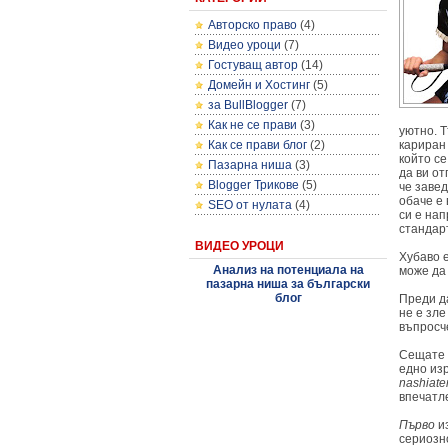
Авторско право
(4)
Видео уроци
(7)
Гостуващ автор
(14)
Домейн и Хостинг
(5)
за BullBlogger
(7)
Как не се прави
(3)
уютно. 
Как се прави блог
(2)
кариран 
който с
Пазарна ниша
(3)
да ви от
Blogger Трикове
(5)
че завед
обаче е 
SEO от нулата
(4)
си е нап
стандар
ВИДЕО УРОЦИ
Хубаво е
Анализ на потенциала на
може да
пазарна ниша за български
блог
Преди да
не е зл
въпросч
Сещате с
едно из
nashiate
впечатл
Първо
из
сериозно