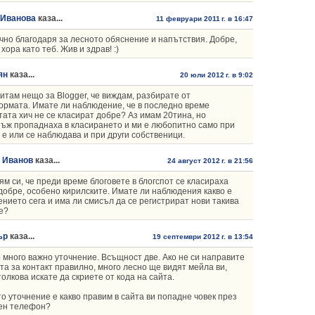
 Иванова
каза...
11 февруари 2011 г. в 16:47
но благодаря за лесното обяснение и напътствия. Добре,
 хора като теб. Жив и здрав! :)
ян
каза...
20 юли 2012 г. в 9:02
итам нещо за Blogger, че виждам, разбирате от
рмата. Имате ли наблюдение, че в последно време
тата хич не се класират добре? Аз имам 20тина, но
ъж пропаднаха в класирането и ми е любопитно само при
 е или се наблюдава и при други собственици.
 Иванов
каза...
24 август 2012 г. в 21:56
м си, че преди време блоговете в блогспот се класираха
добре, особено кирилските. Имате ли наблюдения какво е
нието сега и има ли смисъл да се регистрират нови такива
е?
ър
каза...
19 септември 2012 г. в 13:54
 много важно уточнение. Всъщност две. Ако не си направите
а за контакт правилно, много лесно ще видят мейла ви,
толкова искате да скриете от кода на сайта.
о уточнение е какво правим в сайта ви попадне човек през
ен телефон?