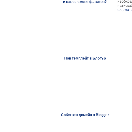
необходи
и как се сменя фавикон?
натиска
формата
Нов темплейт в Блогър
Собствен домейн в Blogger