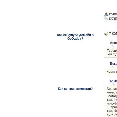
ПУБЛ
КАТЕ
7 КО
Как се купува домейн в
GoDaddy?
Анон
Търсих
Благод
Богд
хммм, 
Как
Братле
Как се трие коментар?
което 
благод
тази г
модифи
30прод
тази ф
е да с