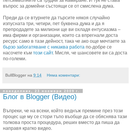
петсимволните са трудни за намиране. И тук не става
въпрос за домейни състоящи се от смислена дума.
Преди да се втурнете да търсите някоя случайно
изпусната три, четири, пет буквена дума и да я
препродадете за милиони ще ви охладя ентусиазма –
има фирми и организации, които са впрегнали доста
ресурс само в тази дейност, така че ако още мечтаете за
бързо забогатяване с никаква работа
по-добре се
насочете към
този сайт
. Мисля, че шансовете ви са доста
по-големи.
BullBlogger
на
9:14
Няма коментари:
понеделник, 23 ноември 2009 г.
Блог в Blogger (Видео)
Въпреки, че на всеки, който веднъж премине през този
процес ще му се стори тъпо въобще да се обяснява тази
толкова проста процедура, реших вместо да пиша да
направя кратко видео.