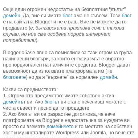
Още един огромен недостатък на безплатния “дълъг”
домейн
. Да, вие си имате
блог
ама не съвсем. Този
блог
е на сайта на Blogger и не е ваш. Вие не можете да го
продавате (
е, българската практика сочи и такива
случаи, но ние сме особена порода интернет
потребители
).
Blogger обаче явно са помислили за тази огромна група
начинаещи блогъри, за които ентусиазмът е обратно
пропорционален на наличните средства. Blogger дават
възможност да използвате платформата им (т.е.
блоговете
) но да я “вържете” за нормален
домейн
.
Какви са предимствата:
1. Огромното предимство: имате собствен актив –
домейнът
ви. Ако
блогът
ви стане печеливш можете с
чиста съвест и лесно да го продадете
2. Ако блогът ви се разрастне дотолкова, че вече
платформата на Blogger е недостатъчна за нуждите ви
просто си вземате
домейнчето
и го местите на собствен
хост и му инсталирате Wordpress или Joomla, но вече сте