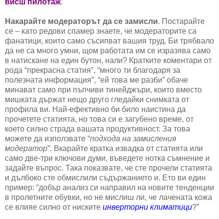
висш пилотаж
.
Накарайте модераторът да се замисли
. Постарайте
се – като редови спамер знаете, че модераторите са
фанатици, които само съсипват вашия труд. Би трябвало
да не са много умни, щом работата им се изразява само
в натискане на един бутон, нали? Кратките коментари от
рода “прекрасна статия”, “много ти благодаря за
полезната информация”, “ей това ме разби” обаче
минават само при пъпчиви тинейджъри, които вместо
мишката държат нещо друго гледайки снимката от
профила ви. Най-ефективно би било наистина да
прочетете статията, но това си е загубено време, от
което силно страда вашата продуктивност. За това
можете да използвате “
подхода на замисления
модератор
”. Вкарайте кратка извадка от статията или
само две-три ключови думи, въведете нотка съмнение и
задайте въпрос. Така показвате, че сте прочели статията
и дълбоко сте обмислили съдържанието и. Ето ви един
пример: “добър анализ си направил на новите тенденции
в пролетните обувки, но не мислиш ли, че лачената кожа
се влияе силно от ниските
инверторни климатици
?”