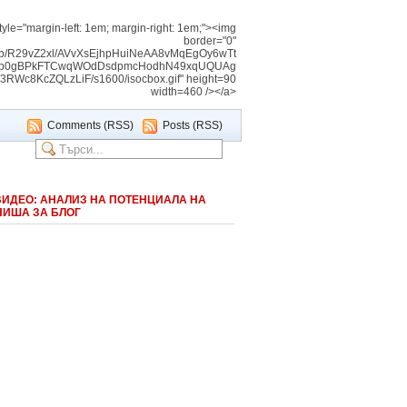
tyle="margin-left: 1em; margin-right: 1em;"><img
border="0"
img/b/R29vZ2xl/AVvXsEjhpHuiNeAA8vMqEgOy6wTt
Vnb0gBPkFTCwqWOdDsdpmcHodhN49xqUQUAg
c8KcZQLzLiF/s1600/isocbox.gif" height=90
width=460 /></a>
Comments (RSS)
Posts (RSS)
ВИДЕО: АНАЛИЗ НА ПОТЕНЦИАЛА НА
НИША ЗА БЛОГ