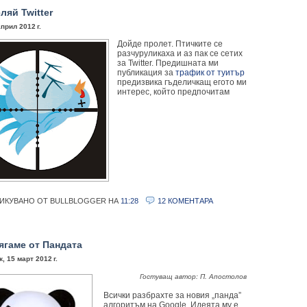
ляй Twitter
април 2012 г.
Дойде пролет. Птичките се
разчуруликаха и аз пак се сетих
за Twitter. Предишната ми
публикация за
трафик от туитър
предизвика гъделичкащ егото ми
интерес, който предпочитам
ИКУВАНО ОТ BULLBLOGGER
НА
11:28
12 КОМЕНТАРА
ягаме от Пандата
, 15 март 2012 г.
Гостуващ автор: П. Апостолов
Всички разбрахте за новия „панда”
алгоритъм на Google. Идеята му е