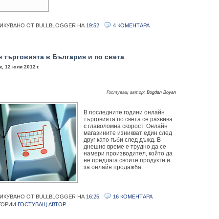
ИКУВАНО ОТ BULLBLOGGER
НА
19:52
4 КОМЕНТАРА
 търговията в България и по света
, 12 юли 2012 г.
Гостуващ автор:
Bogdan Boyan
В последните години онлайн
търговията по света се развива
с главоломна скорост. Онлайн
магазините изникват един след
друг като гъби след дъжд. В
днешно време е трудно да се
намери производител, който да
не предлага своите продукти и
за онлайн продажба.
ИКУВАНО ОТ BULLBLOGGER
НА
16:25
16 КОМЕНТАРА
ГОРИИ
ГОСТУВАЩ АВТОР