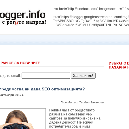
<a href="http://isocbox.com/" imageanchor="1" s
src="https://blogger.googleusercontent.com/
TcrABhBS8O_xGlFgBwF_5zq2aVHknJYR4xk
WZiorwu3o-5WJMLUJct8iyX0ETNUPu_5CAW3RW
РАЙ СЕ ЗА НОВИНИТЕ
ИЗБРАНО 
ПАЗАРНА 
едете email:
предимства ни дава SEO оптимизацията?
 октомври 2012 г.
Гост Автор: Теодор Захариев
Голяма част от обществото
разчита на собствени уеб
сайтове за популяризиране на
дадена дейност. Не всички
потребители обаче имат