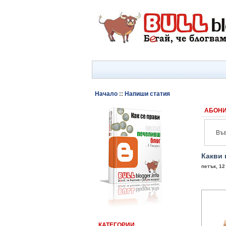
Начало
::
Напиши статия
АБОНИ
Във
Какви 
петък, 12
КАТЕГОРИИ