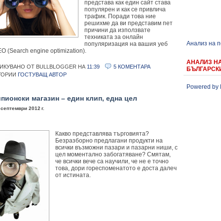
представа как един сайт става
популярен и как се привлича
трафик. Поради това ние
решихме да ви представим пет
причини да използвате
техниката за онлайн
Анализ на 
популяризация на вашия уеб
EO (Search engine optimization).
АНАЛИЗ Н
ИКУВАНО ОТ BULLBLOGGER
НА
11:39
5 КОМЕНТАРА
БЪЛГАРСК
ГОРИИ
ГОСТУВАЩ АВТОР
Powered by 
пионски магазин – един клип, една цел
 септември 2012 г.
Какво представлява търговията?
Безразборно предлагани продукти на
всички възможни пазари и пазарни ниши, с
цел моментално забогатяване? Смятам,
че всички вече са научили, че не е точно
това, дори гореспоменатото е доста далеч
от истината.