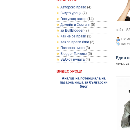
Авторско право
(4)
Видео уроци
(7)
Гостуващ автор
(14)
Домейн и Хостинг
(5)
сайт - S
за BullBlogger
(7)
Как не се прави
(3)
ПУБЛ
Как се прави блог
(2)
КАТЕ
Пазарна ниша
(3)
Blogger Трикове
(5)
Един ш
SEO от нулата
(4)
петък, 28
ВИДЕО УРОЦИ
Анализ на потенциала на
пазарна ниша за български
блог