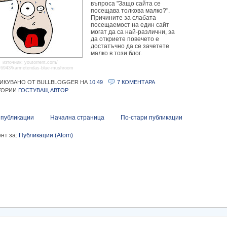
въпроса "Защо сайта се
посещава толкова малко?".
Причините за слабата
посещаемост на един сайт
могат да са най-различни, за
да откриете повечето е
достатъчно да се зачетете
малко в този блог.
източник: youtorrent.com/
/6943/karmetendas-blue-mushroom
ИКУВАНО ОТ BULLBLOGGER
НА
10:49
7 КОМЕНТАРА
ГОРИИ
ГОСТУВАЩ АВТОР
 публикации
Начална страница
По-стари публикации
нт за:
Публикации (Atom)