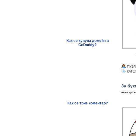
Как се купува домейн в
GoDaddy?
ПУБЛ
КАТЕ
За бук
четвъртък
Как се трие коментар?