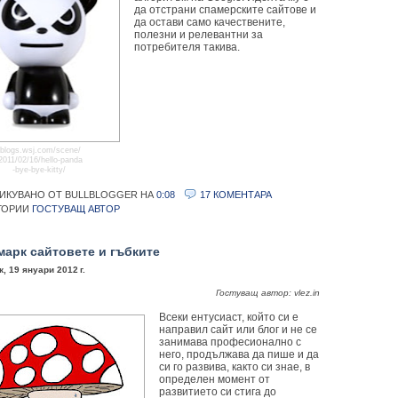
да отстрани спамерските сайтове и
да остави само качествените,
полезни и релевантни за
потребителя такива.
blogs.wsj.com/scene/
2011/02/16/hello-panda
-bye-bye-kitty/
ИКУВАНО ОТ BULLBLOGGER
НА
0:08
17 КОМЕНТАРА
ГОРИИ
ГОСТУВАЩ АВТОР
марк сайтовете и гъбките
, 19 януари 2012 г.
Гостуващ автор: vlez.in
Всеки ентусиаст, който си е
направил сайт или блог и не се
занимава професионално с
него, продължава да пише и да
си го развива, както си знае, в
определен момент от
развитието си стига до