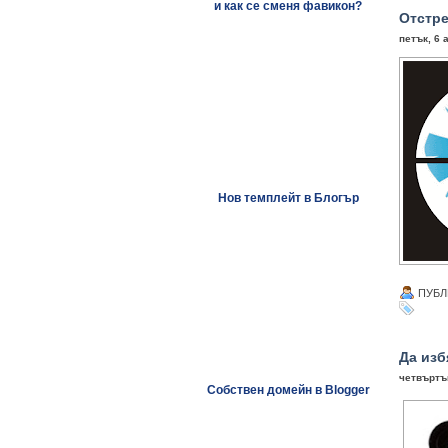
и как се сменя фавикон?
Отстре
петък, 6 
Нов темплейт в Блогър
ПУБЛ
Да изб
четвъртък
Собствен домейн в Blogger