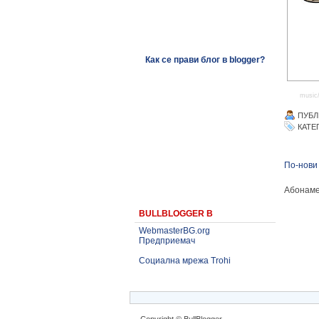
Как се прави блог в blogger?
music
ПУБЛ
КАТЕ
По-нови
Абонаме
BULLBLOGGER В
WebmasterBG.org
Предприемач
Социална мрежа Trohi