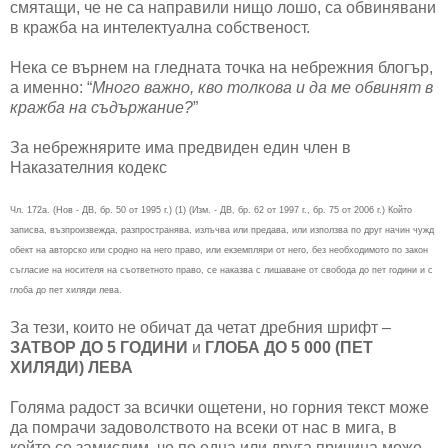
смятащи, че не са направили нищо лошо, са обвинявани
в кражба на интелектуална собственост.
Нека се върнем на гледната точка на небрежния блогър,
а именно: “
Много важно, кво толкова и да ме обвинят в
кражба на съдържание?
”
За небрежнярите има предвиден един член в
Наказателния кодекс
Чл. 172а. (Нов - ДВ, бр. 50 от 1995 г.) (1) (Изм. - ДВ, бр. 62 от 1997 г., бр. 75 от 2006 г.) Който
записва, възпроизвежда, разпространява, излъчва или предава, или използва по друг начин чужд
обект на авторско или сродно на него право, или екземпляри от него, без необходимото по закон
съгласие на носителя на съответното право, се наказва с лишаване от свобода до пет години и с
глоба до пет хиляди лева.
За тези, които не обичат да четат дребния шрифт –
ЗАТВОР ДО 5 ГОДИНИ
и
ГЛОБА ДО 5 000 (ПЕТ
ХИЛЯДИ) ЛЕВА
Голяма радост за всички ощетени, но горния текст може
да помрачи задоволството на всеки от нас в мига, в
който се замислим, че по една или друга причина може