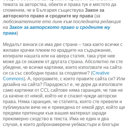
темата за авторства, обекти и права тук е мястото да
споменем, че в България съществува
Закон за
авторското право и сродните му права
(
за
любознателните ето линк към последната редакция
на
Закон за авторското право и сродните му
права
)
Медалът винаги си има две страни – така както всички с
жилави храчки плюем по крадците на съдържание,
копирали нашата или на авера статия, така утре ние
може да се окажем от другата страна. Абсолютно ли сте
убедени, че всички картинки, които използвате на сайта
си са със свободни права за споделяне? (
Creative
Commons
). А, програмите, с които правите сайта си? Или
дизайна на сайта? Парадоксът е, че дори да използвате
само картинки от CCL сайтове няма гаранция, че там не
са качени от някой, който не е спазил чужди авторски
права. Няма гаранция, че статията, която сте превели и
публикували вече не е преведена от някой друг, който ще
предяви претенции към вашия материал заради
прекомерно сходство в текста. Има не един и два
случая, в които добронамерени уебмастъри и блогъри