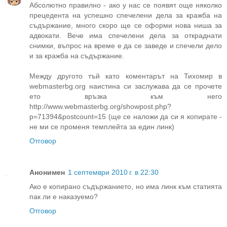
Абсолютно правилно - ако у нас се появят още няколко
прецедента на успешно спечелени дела за кражба на
съдържание, много скоро ще се оформи нова ниша за
адвокати. Вече има спечелени дела за откраднати
снимки, въпрос на време е да се заведе и спечели дело
и за кражба на съдържание.
Между другото тъй като коментарът на Тихомир в
webmasterbg.org наистина си заслужава да се прочете
ето връзка към него
http://www.webmasterbg.org/showpost.php?
p=71394&postcount=15 (ще се наложи да си я копирате -
не ми се променя темплейта за един линк)
Отговор
Анонимен
1 септември 2010 г. в 22:30
Ако е копирано съдържанието, но има линк към статията
пак ли е наказуемо?
Отговор