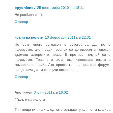
ppyordanov
25 септември 2010 г. в 18:11
Не разбира се ;).
Отговор
котли на пелети
13 февруари 2011 г. в 22:31
Не съм много съгласен с ppyordanov. Да, не е
наказуемо, ако преди това си се договорил с човека,,
държащ авторските права. В противен случай си е
наказуемо. Това е в сила, ако използваш текста в
комерсиален сайт. Ако просто го постнеш във форум,
нищо няма да ти се случи,естествено.
Отговор
Анонимен
3 юни 2011 г. в 16:02
@котли на пелети
Тия неща ги пиши след като осъдиш гугъл, че ти кешира