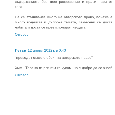
съдържанието без твое разрешение и прави пари от
това ...
Не се вталявайте много на авторското право, понеже е
много водниста и дълбока темата, замесени са доста
лобита и доста се преекспонират нещата.
Отговор
Петър
12 април 2012 г. в 0:43
"преводът също е обект на авторското право"
Хмм.. Това за първи път го чувам, но е добре да се знае!
Отговор