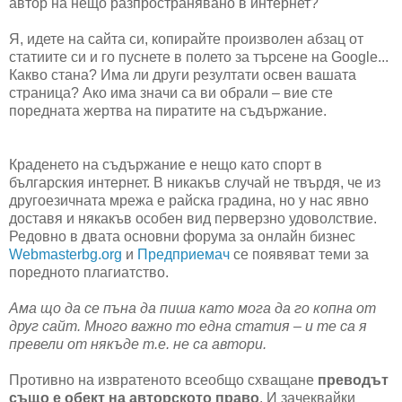
автор на нещо разпространявано в интернет?
Я, идете на сайта си, копирайте произволен абзац от
статиите си и го пуснете в полето за търсене на Google...
Какво стана? Има ли други резултати освен вашата
страница? Ако има значи са ви обрали – вие сте
поредната жертва на пиратите на съдържание.
Краденето на съдържание е нещо като спорт в
българския интернет. В никакъв случай не твърдя, че из
другоезичната мрежа е райска градина, но у нас явно
доставя и някакъв особен вид перверзно удоволствие.
Редовно в двата основни форума за онлайн бизнес
Webmasterbg.org
и
Предприемач
се появяват теми за
поредното плагиатство.
Ама що да се пъна да пиша като мога да го копна от
друг сайт. Много важно то една статия – и те са я
превели от някъде т.е. не са автори.
Противно на извратеното всеобщо схващане
преводът
също е обект на авторското право
. И зачеквайки