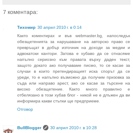
7 коментара:
Тихомир
30 април 2010 г. в 0:14
Както коментирах и във webmaster.bg, напоследък
обезщетенията за нарушаване на авторско право се
превръщат в добър източник на доходи за медии и
адвокатски кантори. Затова е хубаво да се отнасяме
напълно сериозно към правата върху даден текст,
защото докато ако получаваме писмо, то се касае за
случаи в които претендиращият иска спорът да се
уреди, то е напълно възможно да получим призовка за
съда или направо арест, ако се касае за търсене на
високо обезщетение. Както много правилно е
отбелязано в този хубав блог - никой не е длъжен да ви
информира какви стъпки ще предприеме.
Отговор
BullBlogger
30 април 2010 г. в 10:28