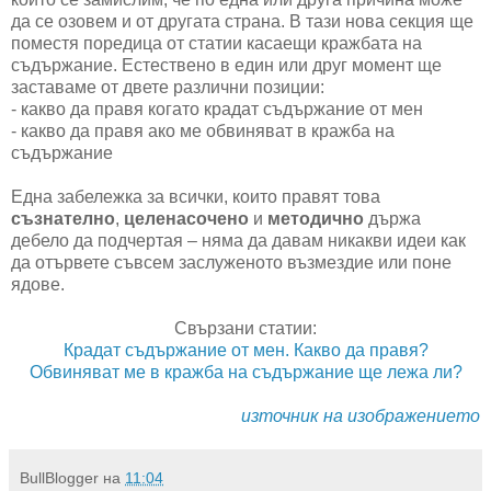
да се озовем и от другата страна. В тази нова секция ще
поместя поредица от статии касаещи кражбата на
съдържание. Естествено в един или друг момент ще
заставаме от двете различни позиции:
- какво да правя когато крадат съдържание от мен
- какво да правя ако ме обвиняват в кражба на
съдържание
Една забележка за всички, които правят това
съзнателно
,
целенасочено
и
методично
държа
дебело да подчертая – няма да давам никакви идеи как
да отървете съвсем заслуженото възмездие или поне
ядове.
Свързани статии:
Крадат съдържание от мен. Какво да правя?
Обвиняват ме в кражба на съдържание ще лежа ли?
източник на изображението
BullBlogger
на
11:04