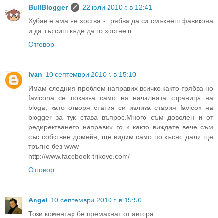
BullBlogger
22 юли 2010 г. в 12:41
Хубав е ама не хоства - трябва да си смъкнеш фавикона
и да търсиш къде да го хостнеш.
Отговор
Ivan
10 септември 2010 г. в 15:10
Имам следния проблем направих всичко както трябва но
favicona се показва само на началната страница на
bloga, като отворя статия си излиза стария favicon на
blogger за тук става въпрос.Много съм доволен и от
редиректването направих го и както виждате вече съм
със собствен домейн, ще видим само по късно дали ще
тръгне без www
http://www.facebook-trikove.com/
Отговор
Angel
10 септември 2010 г. в 15:56
Този коментар бе премахнат от автора.