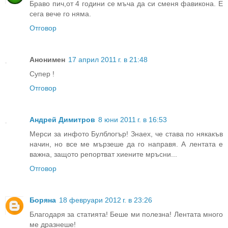
Браво пич,от 4 години се мъча да си сменя фавикона. Е
сега вече го няма.
Отговор
Анонимен
17 април 2011 г. в 21:48
Супер !
Отговор
Андрей Димитров
8 юни 2011 г. в 16:53
Мерси за инфото Булблогър! Знаех, че става по някакъв
начин, но все ме мързеше да го направя. А лентата е
важна, защото репортват хиените мръсни...
Отговор
Боряна
18 февруари 2012 г. в 23:26
Благодаря за статията! Беше ми полезна! Лентата много
ме дразнеше!