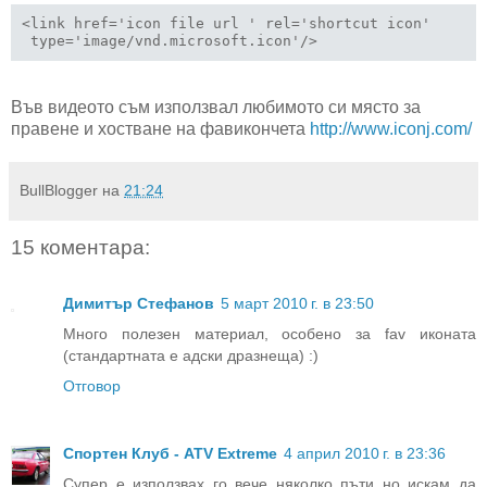
<link href='icon file url ' rel='shortcut icon'

 type='image/vnd.microsoft.icon'/>
Във видеото съм използвал любимото си място за
правене и хостване на фавикончета
http://www.iconj.com/
BullBlogger
на
21:24
15 коментара:
Димитър Стефанов
5 март 2010 г. в 23:50
Много полезен материал, особено за fav иконата
(стандартната е адски дразнеща) :)
Отговор
Спортен Клуб - ATV Extreme
4 април 2010 г. в 23:36
Супер е използвах го вече няколко пъти но искам да