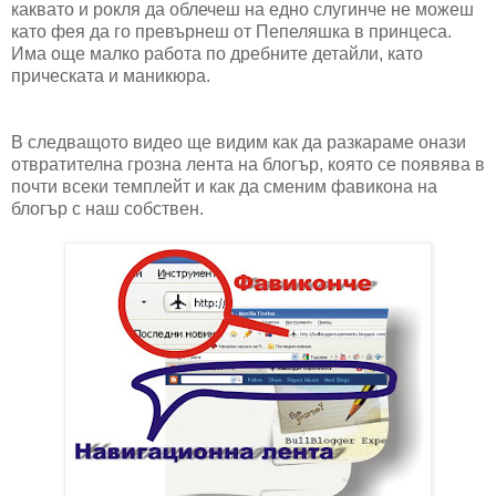
каквато и рокля да облечеш на едно слугинче не можеш
като фея да го превърнеш от Пепеляшка в принцеса.
Има още малко работа по дребните детайли, като
прическата и маникюра.
В следващото видео ще видим как да разкараме онази
отвратителна грозна лента на блогър, която се появява в
почти всеки темплейт и как да сменим фавикона на
блогър с наш собствен.