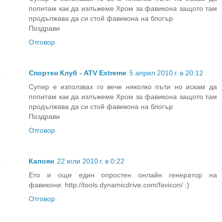
попитам как да излъжеме Хром за фавикона защото там
продължава да си стой фавикона на блогър
Поздрави
Отговор
Спортен Клуб - ATV Extreme
5 април 2010 г. в 20:12
Супер е използвах го вече няколко пъти но искам да
попитам как да излъжеме Хром за фавикона защото там
продължава да си стой фавикона на блогър
Поздрави
Отговор
Калоян
22 юли 2010 г. в 0:22
Ето и още един опростен онлайн генератор на
фавикони: http://tools.dynamicdrive.com/favicon/ :)
Отговор