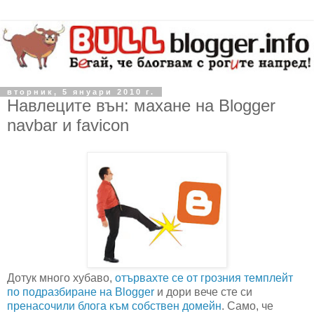
вторник, 5 януари 2010 г.
Навлеците вън: махане на Blogger
navbar и favicon
Дотук много хубаво,
отървахте се от грозния темплейт
по подразбиране на Blogger
и дори вече сте си
пренасочили блога към собствен домейн
. Само, че