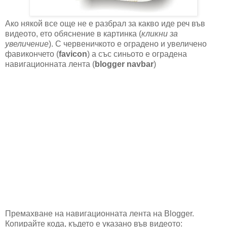
Ако някой все още не е разбрал за какво иде реч във
видеото, ето обяснение в картинка (
кликни за
увеличение
). С червеничкото е оградено и увеличено
фавикончето (
favicon
) а със синьото е оградена
навигационната лента (
blogger navbar
)
Премахване на навигационната лента на Blogger.
Копирайте кода, където е указано във видеото: