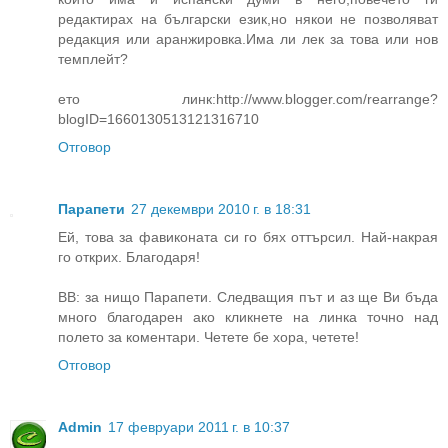
редактирах на български език,но някои не позволяват
редакция или аранжировка.Има ли лек за това или нов
темплейт?
ето линк:http://www.blogger.com/rearrange?
blogID=1660130513121316710
Отговор
Парапети
27 декември 2010 г. в 18:31
Ей, това за фавиконата си го бях оттърсил. Най-накрая
го открих. Благодаря!
ВВ: за нищо Парапети. Следващия път и аз ще Ви бъда
много благодарен ако кликнете на линка точно над
полето за коментари. Четете бе хора, четете!
Отговор
Admin
17 февруари 2011 г. в 10:37