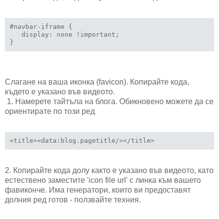
#navbar-iframe {

   display: none !important;

}
Слагане на ваша иконка (favicon). Копирайте кода,
където е указано във видеото.
1. Намерете тайтъла на блога. Обикновено можете да се
ориентирате по този ред
<title><data:blog.pagetitle/></title>
2. Копирайте кода долу както е указано във видеото, като
естествено заместите 'icon file url' с линка към вашето
фавиконче. Има генератори, които ви предоставят
долния ред готов - ползвайте техния.