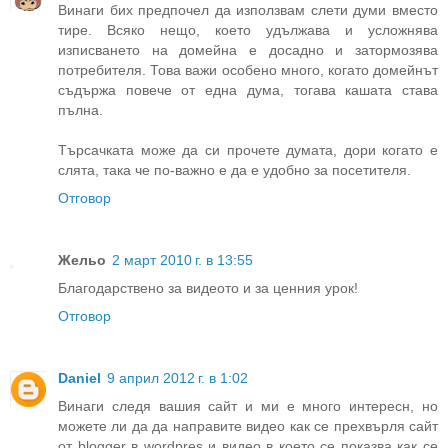
Винаги бих предпочел да използвам слети думи вместо
тире. Всяко нещо, което удължава и усложнява
изписването на домейна е досадно и затормозява
потребителя. Това важи особено много, когато домейнът
съдържа повече от една дума, тогава кашата става
пълна.
Търсачката може да си прочете думата, дори когато е
слята, така че по-важно е да е удобно за посетителя.
Отговор
Жельо
2 март 2010 г. в 13:55
Благодарствено за видеото и за ценния урок!
Отговор
Daniel
9 април 2012 г. в 1:02
Винаги следя вашия сайт и ми е много интересн, но
можете ли да да направите видео как се прехвърля сайт
от blogger в wordpres и видео в което се показва как се