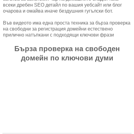
всеки дребен SEO детайл по вашия уебсайт или блог
очарова и омайва иначе бездушния гугълски бот.
Във видеото има една проста техника за бърза проверка
на свободни за регистрация домейни естествено
прилично натъпкани с подходящи ключови фрази
Бърза проверка на свободен
домейн по ключови думи