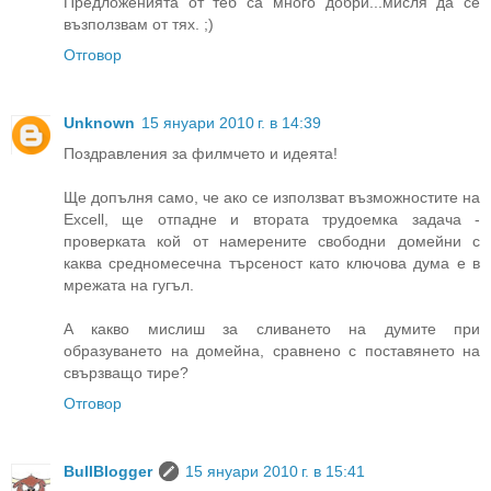
Предложенията от теб са много добри...мисля да се
възползвам от тях. ;)
Отговор
Unknown
15 януари 2010 г. в 14:39
Поздравления за филмчето и идеята!
Ще допълня само, че ако се използват възможностите на
Excell, ще отпадне и втората трудоемка задача -
проверката кой от намерените свободни домейни с
каква средномесечна търсеност като ключова дума е в
мрежата на гугъл.
А какво мислиш за сливането на думите при
образуването на домейна, сравнено с поставянето на
свързващо тире?
Отговор
BullBlogger
15 януари 2010 г. в 15:41