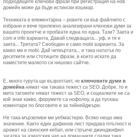
подходящите ключови фрази при регистрация на нов
домейн може да бъде истински кошмар.
Техниката е елементарна – ровите си във файлчето с
избрани и вече прилежно анализирани ключови думи за
вашето проектче и пробвате една по една. Тази? Заета и
com и info варианта. Давай следващата... уф, и тя е
заета... Третата? Свободен е само mobi варианта. За
какво ми е mobi. Дай четвъртата... и така нататък по
десетките или стотиците фрази, в които искате да
наместите малкото си нишово сайтче.
Е, много гурута ще възроптаят, че
ключовите думи в
домейна
нямат чак такава тежест са SEO. Добре, то и
мета таговете нямат тежест за SEO, и социалките не са
кой знае какво, форумите са нофолоу, а да пускаш
коментари по блоговете е за тийнейджъри.
Не така мързеливи ми уебмастерю. Всяко нещо има
значение. Както един дафинов лист придава плътност и
аромат на свинския кебап, или стръкче джинджифил
загатва за азиатския чар на домашните сладки така