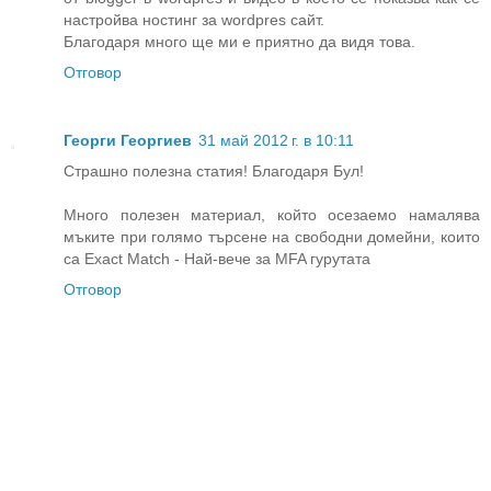
настройва ностинг за wordpres сайт.
Благодаря много ще ми е приятно да видя това.
Отговор
Георги Георгиев
31 май 2012 г. в 10:11
Страшно полезна статия! Благодаря Бул!
Много полезен материал, който осезаемо намалява
мъките при голямо търсене на свободни домейни, които
са Exact Match - Най-вече за MFA гурутата
Отговор