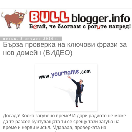
петък, 8 януари 2010 г.
Бърза проверка на ключови фрази за
нов домейн (ВИДЕО)
Досада! Колко загубено време! И дори радиото не може
да те разсее бунтуващата ти се срещу тази загуба на
време и нерви мисъл. Мдааааа, проверката на