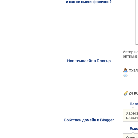
и как се сменя фавикон?
Автор на
оптимиза
Нов темплейт в Блогър
ПУБЛ
24 К
Пав
Харесв
кравич
Собствен домейн в Blogger
Еми
Опреде