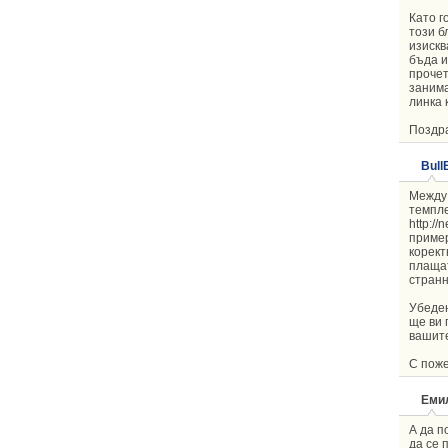
Като г
този б
изискв
бъда и
прочет
занима
линка 
Поздр
Bull
Между 
темпле
http:/
пример
корект
плащат
странн
Убеден
ще ви 
вашите
С поже
Емил
А да п
да се 