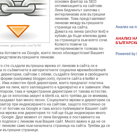
основен фактор за SEO
оптимизацията на сайтове.
Линк бидлингът започва с
интерлинкове или вътрешни
линкове. Това представляват
линкове между вътрешните
Анализ на 
страници на сайта.
Думата на линка (anchor text) е
хубаво да бъде ключова дума
АНАЛИЗ Н
за страницата към която сочи.
БЪЛГАРСК
Колкото повече са
точник:
geezermodo.com/?p=60
интерлинковете толкова по-
за ботовете на Google, които лесно обхождат/crawl Вашият
Powered by 
средством вътрешните линкове.
то сте създали вътрешна мрежа от линкове в сайта си е
да го събмитнете в авторитетните социални мрежи/bookmark
 директории, сайтове с обяви, създайте блогове в свободните
форми (например blogger.com), пуснете сайта в twitter и
k. Има известен брой директории, които предлагат платена
ия на линк, като заплащането е еднократно и е завинаги. Има
лгарски, така и чуждестранни директории от такова естество.
 да се използва акаунт в identi.ca, като трябва да се внимава,
раздават ban много лесно. Социалните мрежи и директории са
фактор при индексирането на сайтове, защото постоянно се
 от ботове на Google и така когато публикувате Вашият сайт
лна мрежа или директория то той ще бъде индексиран много
 Google. Друг момент от линк билдинка е поставянето на
 подписи с линкове към Вашия сайт. Много важно е да не се
 линкове само към началната страница на сайта. Трябва да се
 и вътрешни страници.