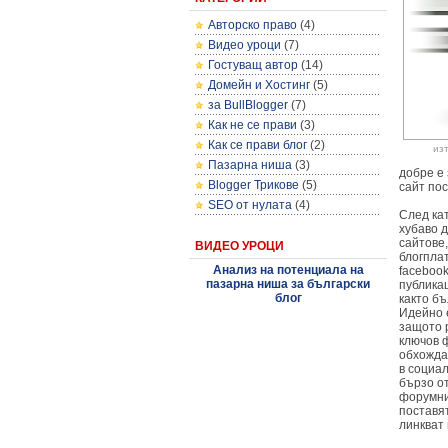
Авторско право
(4)
Видео уроци
(7)
Гостуващ автор
(14)
Домейн и Хостинг
(5)
за BullBlogger
(7)
Как не се прави
(3)
Как се прави блог
(2)
из
Пазарна ниша
(3)
добре е 
Blogger Трикове
(5)
сайт по
SEO от нулата
(4)
След ка
хубаво 
сайтове,
ВИДЕО УРОЦИ
блогплат
Анализ на потенциала на
faceboo
пазарна ниша за български
публикац
блог
както бъ
Идейно е
защото 
ключов 
обхождат
в социа
бързо от
форумни
поставят
линкват