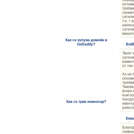
оптими
трябва
схемат
сатели
т.н. +
написа
сатели
вашата
Как се купува домейн в
Bull
GoDaddy?
Твоят 
сатели
комент
от тях
Аз не 
основн
трябва
Такова
второ 
към ос
Натруп
Как се трие коментар?
евенту
работа
Еми
Благод
главна