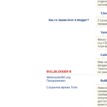
отделн
сатели
T.Go
Как се прави блог в blogger?
Статия
придав
Yanis
Много 
със СЕ
този м
Сай
Има ли
билдин
"опитн
BULLBLOGGER В
се зан
WebmasterBG.org
Bull
Предприемач
Социална мрежа Trohi
Никола
занима
трябва
популя
достат
качест