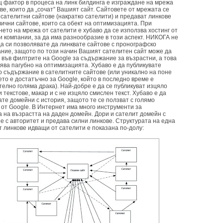
 фактор в процеса на линк билдинга е изграждане на мрежа
ве, които да „сочат” Вашият сайт. Сайтовете от мрежата се
 сателитни сайтове (накратко сателити) и предават линкове
ични сайтове, които са обект на оптимизацията. При
ето на мрежа от сателити е хубаво да се използва хостинг от
и компании, за да има разнообразие в този аспект. НИКОГА не
да си позволявате да линквате сайтове с пронографско
ние, защото по този начин Вашият сателитен сайт може да
 във филтрите на Google за съдържание за възрастни, а това
ява пагубно на оптимизацията. Хубаво е да публикувате
о съдържание в сателитните сайтове (или уникално на поне
ето е достатъчно за Google, който в последно време е
елно голяма драка). Най-добре е да се публикуват изцяло
 текстове, макар и с не изцяло смислен текст. Хубаво е да
те домейни с история, защото те се ползват с голямо
 от Google. В Интернет има много инструменти за
а на възрастта на даден домейн. Дори и сателит домейн с
е с авторитет и предава силни линкове. Структурата на една
т линкове идващи от сателити е показана по-долу: