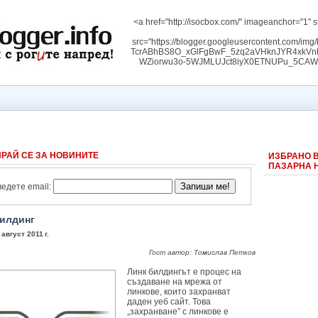
<a href="http://isocbox.com/" imageanchor="1" s
src="https://blogger.googleusercontent.com/
TcrABhBS8O_xGlFgBwF_5zq2aVHknJYR4xk
WZiorwu3o-5WJMLUJct8iyX0ETNUPu_5CAW3RW
РАЙ СЕ ЗА НОВИНИТЕ
ИЗБРАНО 
ПАЗАРНА 
едете email:
илдинг
 август 2011 г.
Гост автор: Томислав Петков
Линк билдингът е процес на
създаване на мрежа от
линкове, които захранват
даден уеб сайт. Това
„захранване” с линкове е