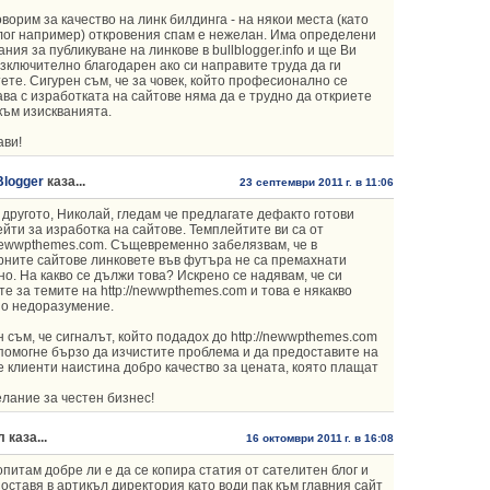
оворим за качество на линк билдинга - на някои места (като
лог например) откровения спам е нежелан. Има определени
ания за публикуване на линкове в bullblogger.info и ще Ви
зключително благодарен ако си направите труда да ги
ете. Сигурен съм, че за човек, който професионално се
ва с изработката на сайтове няма да е трудно да откриете
към изискванията.
ави!
Blogger
каза...
23 септември 2011 г. в 11:06
другото, Николай, гледам че предлагате дефакто готови
йти за изработка на сайтове. Темплейтите ви са от
/newwpthemes.com. Същевременно забелязвам, че в
ните сайтове линковете във футъра не са премахнати
но. На какво се дължи това? Искрено се надявам, че си
е за темите на http://newwpthemes.com и това е някакво
о недоразумение.
 съм, че сигналът, който подадох до http://newwpthemes.com
помогне бързо да изчистите проблема и да предоставите на
 клиенти наистина добро качество за цената, която плащат
лание за честен бизнес!
 каза...
16 октомври 2011 г. в 16:08
опитам добре ли е да се копира статия от сателитен блог и
поставя в артикъл директория като води пак към главния сайт