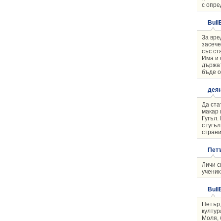
с опре
Bull
За вре
засече
със ст
Има и 
държат
бъде о
деян
Да ста
макар 
Гугъл.
с гугъ
стран
Пет
Личи с
ученик 
Bull
Петър,
култур
Моля, 