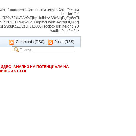
tyle="margin-left: 1em; margin-right: 1em;"><img
border="0"
img/b/R29vZ2xl/AVvXsEjhpHuiNeAA8vMqEgOy6wTt
Vnb0gBPkFTCwqWOdDsdpmcHodhN49xqUQUAg
c8KcZQLzLiF/s1600/isocbox.gif" height=90
width=460 /></a>
Comments (RSS)
Posts (RSS)
ВИДЕО: АНАЛИЗ НА ПОТЕНЦИАЛА НА
НИША ЗА БЛОГ