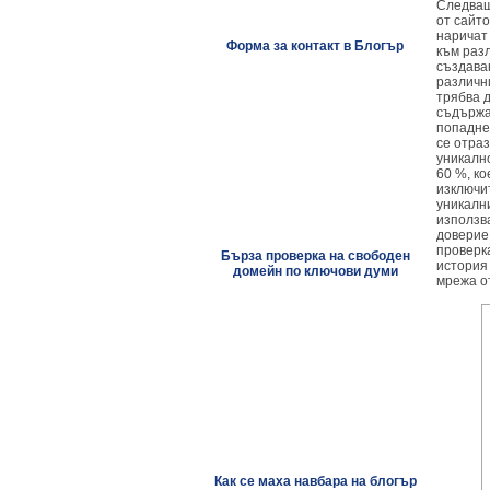
Следващ
от сайто
наричат
Форма за контакт в Блогър
към разл
създаван
различн
трябва 
съдържа
попадне
се отраз
уникалн
60 %, ко
изключит
уникални
използва
доверие
проверк
Бърза проверка на свободен
история 
домейн по ключови думи
мрежа о
Как се маха навбара на блогър