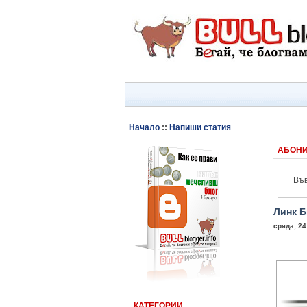
Начало
::
Напиши статия
АБОНИ
Във
Линк Б
сряда, 24
КАТЕГОРИИ