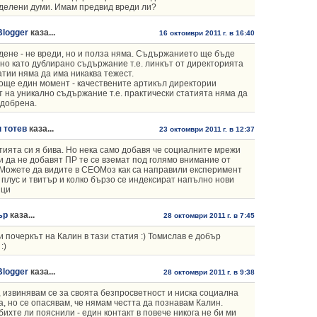
делени думи. Имам предвид вреди ли?
Blogger
каза...
16 октомври 2011 г. в 16:40
дене - не вреди, но и полза няма. Съдържанието ще бъде
но като дублирано съдържание т.е. линкът от директорията
атии няма да има никаква тежест.
още един момент - качествените артикъл директории
 на уникално съдържание т.е. практически статията няма да
добрена.
 тотев
каза...
23 октомври 2011 г. в 12:37
тията си я бива. Но нека само добавя че социалните мрежи
и да не добавят ПР те се вземат под голямо внимание от
 Можете да видите в СЕОМоз как са направили експеримент
л плус и твитър и колко бързо се индексират напълно нови
ици
ър
каза...
28 октомври 2011 г. в 7:45
и почеркът на Калин в тази статия :) Томислав е добър
:)
Blogger
каза...
28 октомври 2011 г. в 9:38
 извинявам се за своята безпросветност и ниска социална
а, но се опасявам, че нямам честта да познавам Калин.
бихте ли пояснили - един контакт в повече никога не би ми