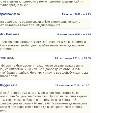
о от статията, примерно в меню приятели главния сайт и
тките вредно ли е?
spodinov
каза...
29 август 2011 г. в 3:13
та е добра, но се изпуснати article директориите, които
ат по-голяма тежест от link директориите.
lav Iliev
каза...
16 септември 2011 г. в 3:15
полезна информация! Всеки, който започва да се занимава
О и най-вече линкбилдинг, трябва внимателно да прочете
атериал :)
тове
каза...
23 септември 2011 г. в 10:55
 фирми на българският пазар, които се занимават с линк
г (без цялостна SEO) или ще е добре да се обърна към
ите" братя индийци. Не открих и група във фейсбук, която да
имава с това.
Blogger
каза...
23 септември 2011 г. в 11:01
й (сайтовете), има достатъчно много хора, които да се
ват с линк билдинг на български. Просто не търсите където
. Вижте в левия сайдбар най-долу. Това са двата най-
рни форума за онлайн бизнес в бг. Там можете да намерите
ъчно много хора, които могат да ви свършат тази работа
вено.