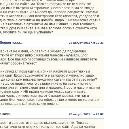
зацията на сайта ми. Това за форумите не го знаех, че
 да има и вътрешни страници. Доста сложна ми се вижда
а на сателитките. Аз мислех да направя следното: Няколко
тки в безплатни блог платформи като блогспот, уордпресс и
 една главна сателитка на домейн .инфо. Смятам всяка статия
на в безплатна сателитка да има 2 линка: 1 към главната
тка и друг към сайта. Не ми е толкова сложна схемата като
, мислите ли, че ще е успешна?
Blogger
каза...
28 август 2011 г. в 20:31
вариант не е лош, но реално е хубаво да подкрепиш
тките от второ ниво с някакви линкове - букмарк, блог
ари. Все пак ако ги оставиш съвсем без линкове линковете
 нямат особена тежест.
бих линквал помежду им и бих ги насочил директно към
ия сайт. Щом съдържанието е авторско и уникално защо
 да сочат към някаква междинна сателитка от първо ниво?
 нещо се прави, когато съдържанието на сателитките от
ниво или е пълен скрап или е крадено. Просто насочи всички
новния сайт и НЕ прави линкове между сателитките.
ай малко линкове към тях от букмарк мрежи, туитър и
ално блог коментари, така ефектът ще е много по-голям, а и
та няма да е кой знае колко повече.
л
каза...
28 август 2011 г. в 23:06
аря ти за съветите. Ще се възползвам от тях. Това за
та сателитка го видях от конкурентен сайт. А да се линква