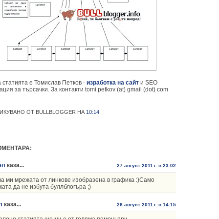
 статията е Томислав Петков -
изработка на сайт
и SEO
ция за търсачки. За контакти tomi.petkov (at) gmail (dot) com
ИКУВАНО ОТ BULLBLOGGER
НА
10:14
ОМЕНТАРА:
ел
каза...
27 август 2011 г. в 23:02
а ми мрежата от линкове изобразена в графика :)Само
ката да не избута буллблогъра ;)
л
каза...
28 август 2011 г. в 14:15
лено статията ще ми е от голяма помощ при