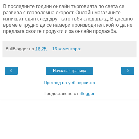
В последните години онлайн търговията по света се
развива с главоломна скорост. Онлайн магазините
изникват един след друг като гъби след дъжд. В днешно
време е трудно да се намери производител, който да не
предлага своите продукти и за онлайн продажба.
BullBlogger
на
16:25
16 коментара:
‹
›
Начална страница
Преглед на уеб версията
Предоставено от
Blogger
.