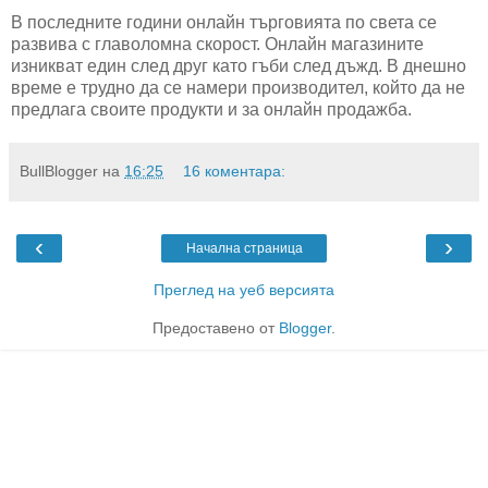
В последните години онлайн търговията по света се
развива с главоломна скорост. Онлайн магазините
изникват един след друг като гъби след дъжд. В днешно
време е трудно да се намери производител, който да не
предлага своите продукти и за онлайн продажба.
BullBlogger
на
16:25
16 коментара:
‹
›
Начална страница
Преглед на уеб версията
Предоставено от
Blogger
.