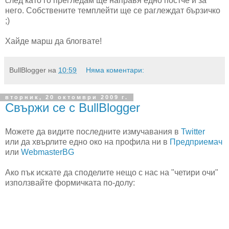
след като го прегледам ще направя едно постче и за
него. Собствените темплейти ще се раглеждат бързичко
;)
Хайде марш да блогвате!
BullBlogger
на
10:59
Няма коментари:
вторник, 20 октомври 2009 г.
Свържи се с BullBlogger
Можете да видите последните измучавания в
Twitter
или да хвърлите едно око на профила ни в
Предприемач
или
WebmasterBG
Ако пък искате да споделите нещо с нас на "четири очи"
използвайте формичката по-долу: