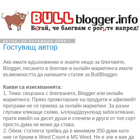
петък, 23 октомври 2009 г.
Гостуващ автор
Ако имате вдъхновение и знаете нещо за блоговете,
Blogger, писането в блогове и онлайн маркетинга имате
възможността да напишете статия за BullBlogger.
Какви са изискванията:
1. Тема: свързана с блогването, Blogger или онлайн
маркетинга. Пряко промотиране на продукти и афилиейт
програми не се приема за онлайн маркетинг. За разни
глупави кликащи схеми, ъплоад/доунлоад забогатяване,
прати имейл на десет души и спечели и други от тоя сорт
просто дума не може да става.
2. Обем: статията трябва да е минимум 350 думи като
ние ги броим в Word Count в MS Word. Не е зле и вие да