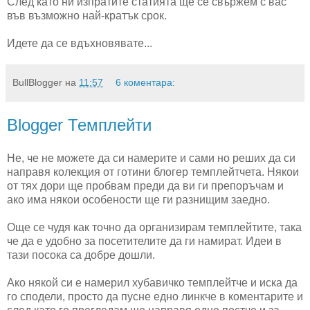
След като ни изпратите статията ще се свържем с вас
във възможно най-кратък срок.
Идете да се вдъхновявате...
BullBlogger
на
11:57
6 коментара:
Blogger Темплейти
Не, че не можете да си намерите и сами но реших да си
направя колекция от готини блогер темплейтчета. Някои
от тях дори ще пробвам преди да ви ги препоръчам и
ако има някои особености ще ги разнищим заедно.
Още се чудя как точно да организирам темплейтите, така
че да е удобно за посетителите да ги намират. Идеи в
тази посока са добре дошли.
Ако някой си е намерил хубавичко темплейтче и иска да
го сподели, просто да пусне едно линкче в коментарите и