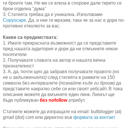
ги броите там. Не ми се влиза в спорове дали тирето се
брои отделна "дума"
3. Статията трябва да е уникална. Използваме
Copyscape
. Да, и ние ги мразим, така че за нас е дори по-
противно отколкото за вас.
Какви са предимствата:
1. Имате прекрасната възможност да се представите
пред нашата аудитория и дори да ни отмъкнете някои
посетители
2. Получавате славата на автор и нашата вечна
признателност
3. А, да, почти щях да забравя получавате правото
(но
не и задължението)
след статията в рамките на 150
символа без интервалите
(познайте къде ги броим)
да
представите накратко себе си или своят уебсайт. В това
описание можете да вмъкнете един линк. Линкът ще
бъде публикуван
без nofollow
атрибут.
Статиите можете да изпращате на email: bullblogger (at)
gmail (dot) com или директно във
формата за контакт