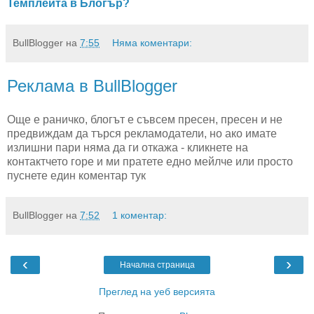
Темплейта в Блогър?
BullBlogger
на
7:55
Няма коментари:
Реклама в BullBlogger
Още е раничко, блогът е съвсем пресен, пресен и не
предвиждам да търся рекламодатели, но ако имате
излишни пари няма да ги откажа - кликнете на
контактчето горе и ми пратете едно мейлче или просто
пуснете един коментар тук
BullBlogger
на
7:52
1 коментар:
‹
›
Начална страница
Преглед на уеб версията