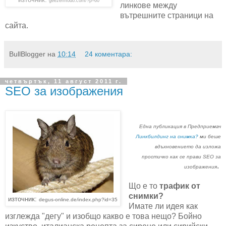
geezermodo.com/?p=60
линкове между
вътрешните страници на
сайта.
BullBlogger
на
10:14
24 коментара:
четвъртък, 11 август 2011 г.
SEO за изображения
Една публикация в Предприемач
Линкбилдинг на снимка?
ми беше
вдъхновението да изложа
простичко как се прави SEO за
.
изображения
Що е то
трафик от
снимки?
източник:
degus-online.de/index.php?id=35
Имате ли идея как
изглежда "дегу" и изобщо какво е това нещо? Бойно