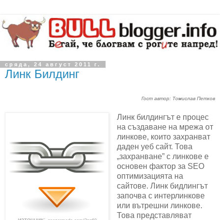
сряда, 24 август 2011 г.
Линк Билдинг
Гост автор: Томислав Петков
Линк билдингът е процес
на създаване на мрежа от
линкове, които захранват
даден уеб сайт. Това
„захранване” с линкове е
основен фактор за SEO
оптимизацията на
сайтове. Линк бидлингът
започва с интерлинкове
или вътрешни линкове.
Това представляват
източник: